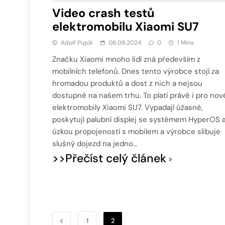
Video crash testů
elektromobilu Xiaomi SU7
Adolf Pupík
06.09.2024
0
1 Mins
Značku Xiaomi mnoho lidí zná především z
mobilních telefonů. Dnes tento výrobce stojí za
hromadou produktů a dost z nich a nejsou
dostupné na našem trhu. To platí právě i pro nov
elektromobily Xiaomi SU7. Vypadají úžasně,
poskytují palubní displej se systémem HyperOS 
úzkou propojeností s mobilem a výrobce slibuje
slušný dojezd na jedno…
>>Přečíst celý článek
1
2