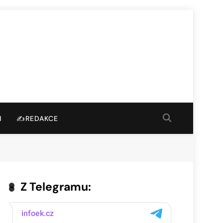
I
✍️REDAKCE
Z Telegramu: