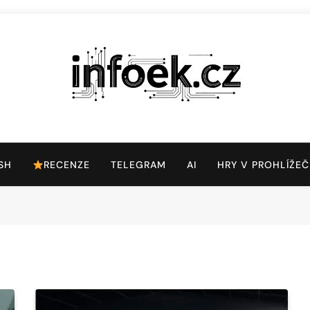
Infoek.cz
Web Věnující Se Technologickým Novinkám
SH
RECENZE
TELEGRAM
AI
HRY V PROHLÍŽEČ