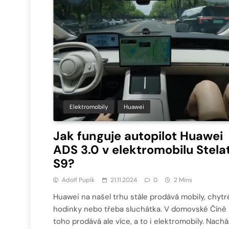
Elektromobily
Huawei
Jak funguje autopilot Huawei
ADS 3.0 v elektromobilu Stela
S9?
Adolf Pupík
21.11.2024
0
2 Mins
Huawei na našel trhu stále prodává mobily, chytr
hodinky nebo třeba sluchátka. V domovské Číně
toho prodává ale více, a to i elektromobily. Nachá