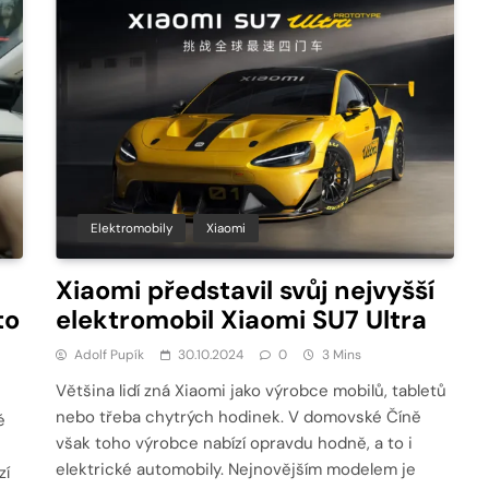
Elektromobily
Xiaomi
Xiaomi představil svůj nejvyšší
to
elektromobil Xiaomi SU7 Ultra
Adolf Pupík
30.10.2024
0
3 Mins
Většina lidí zná Xiaomi jako výrobce mobilů, tabletů
nebo třeba chytrých hodinek. V domovské Číně
é
však toho výrobce nabízí opravdu hodně, a to i
elektrické automobily. Nejnovějším modelem je
zí