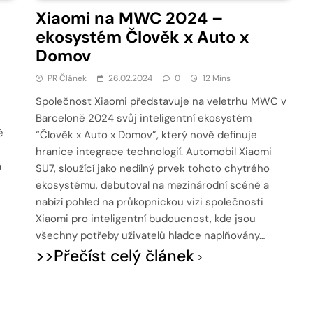
Xiaomi na MWC 2024 –
ekosystém Člověk x Auto x
Domov
PR Článek
26.02.2024
0
12 Mins
Společnost Xiaomi představuje na veletrhu MWC v
Barceloně 2024 svůj inteligentní ekosystém
é
“Člověk x Auto x Domov”, který nově definuje
hranice integrace technologií. Automobil Xiaomi
a
SU7, sloužící jako nedílný prvek tohoto chytrého
ekosystému, debutoval na mezinárodní scéně a
nabízí pohled na průkopnickou vizi společnosti
Xiaomi pro inteligentní budoucnost, kde jsou
všechny potřeby uživatelů hladce naplňovány…
>>Přečíst celý článek