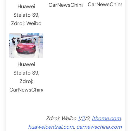
CarNewsChina.c
CarNewsChina.com
Huawei
Stelato S9,
Zdroj: Weibo
Huawei
Stelato S9,
Zdroj:
CarNewsChina.com
Zdroj: Weibo
1
/
2
/3,
ithome.com
,
huaweicentral.com
,
carnewschina.com