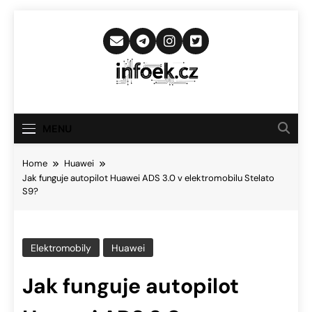
Skip
to
content
Infoek.cz
Web Věnující Se Technologickým
Novinkám
MENU
Home
Huawei
Jak funguje autopilot Huawei ADS 3.0 v elektromobilu Stelato
S9?
Elektromobily
Huawei
Jak funguje autopilot