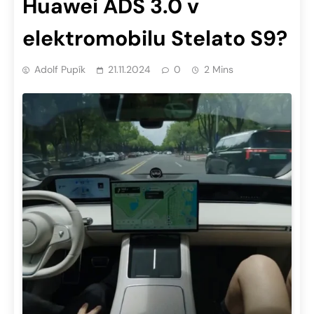
Huawei ADS 3.0 v
elektromobilu Stelato S9?
Adolf Pupík
21.11.2024
0
2 Mins