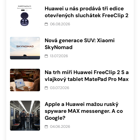
Huawei u nás prodává tři edice
otevřených sluchátek FreeClip 2
06.08.2026
Nová generace SUV: Xiaomi
SkyNomad
13.07.2026
Na trh míří Huawei FreeClip 2 S a
vlajkový tablet MatePad Pro Max
03.07.2026
Apple a Huawei mažou ruský
spyware MAX messenger. A co
Google?
04.06.2026