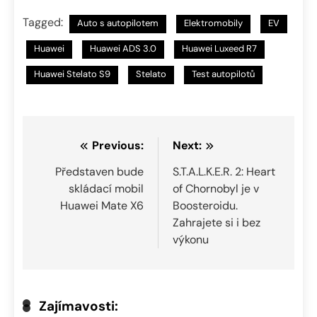
Tagged:
Auto s autopilotem
Elektromobily
EV
Huawei
Huawei ADS 3.0
Huawei Luxeed R7
Huawei Stelato S9
Stelato
Test autopilotů
Navigace
Previous:
Next:
pro
Představen bude
S.T.A.L.K.E.R. 2: Heart
skládací mobil
of Chornobyl je v
příspěvek
Huawei Mate X6
Boosteroidu.
Zahrajete si i bez
výkonu
Zajímavosti: