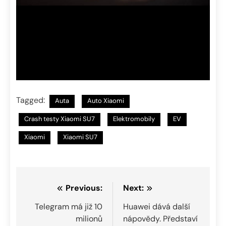
Tagged:
Auta
Auto Xiaomi
Crash testy Xiaomi SU7
Elektromobily
EV
Xiaomi
Xiaomi SU7
Navigace
Previous:
Next:
pro
Telegram má již 10
Huawei dává další
milionů
nápovědy. Představí