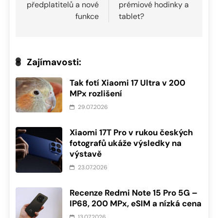
příspěvek
předplatitelů a nové
prémiové hodinky a
funkce
tablet?
Zajímavosti:
Tak fotí Xiaomi 17 Ultra v 200
MPx rozlišení
29.07.2026
Xiaomi 17T Pro v rukou českých
fotografů ukáže výsledky na
výstavě
23.07.2026
Recenze Redmi Note 15 Pro 5G –
IP68, 200 MPx, eSIM a nízká cena
13.07.2026