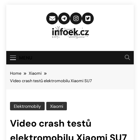
Skip
to
content
Infoek.cz
Web Věnující Se Technologickým
Novinkám
MENU
Home
Xiaomi
Video crash testů elektromobilu Xiaomi SU7
Elektromobily
Xiaomi
Video crash testů
elektromobilu Xiaomi SU7