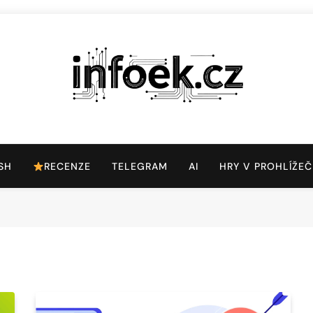
Infoek.cz
Web Věnující Se Technologickým Novinkám
SH
RECENZE
TELEGRAM
AI
HRY V PROHLÍŽEČ