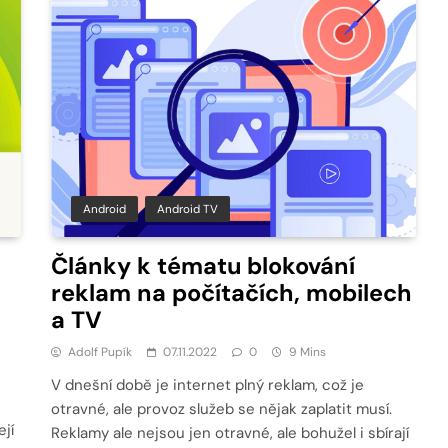
Android
Android TV
Články k tématu blokování
reklam na počítačích, mobilech
a TV
Adolf Pupík
07.11.2022
0
9 Mins
V dnešní době je internet plný reklam, což je
otravné, ale provoz služeb se nějak zaplatit musí.
ejí
Reklamy ale nejsou jen otravné, ale bohužel i sbírají