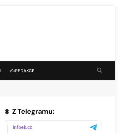
I
✍️REDAKCE
Z Telegramu: