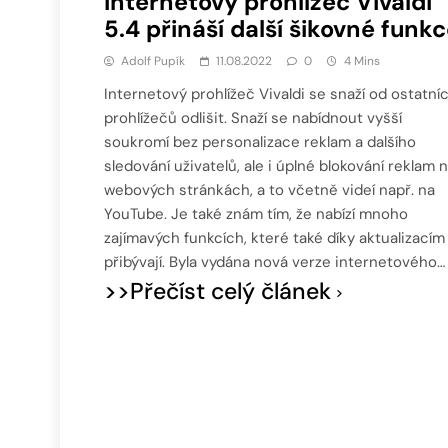
Internetový prohlížeč Vivaldi
5.4 přináší další šikovné funk
Adolf Pupík
11.08.2022
0
4 Mins
Internetový prohlížeč Vivaldi se snaží od ostatní
prohlížečů odlišit. Snaží se nabídnout vyšší
soukromí bez personalizace reklam a dalšího
sledování uživatelů, ale i úplné blokování reklam 
webových stránkách, a to včetně videí např. na
YouTube. Je také znám tím, že nabízí mnoho
zajímavých funkcích, které také díky aktualizacím
přibývají. Byla vydána nová verze internetového…
>>Přečíst celý článek