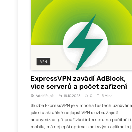
VPN
ExpressVPN zavádí AdBlock,
více serverů a počet zařízení
Adolf Pupík
16.10.2023
0
5 Mins
Služba ExpressVPN je v mnoha testech uznávána
jako ta aktuálně nejlepší VPN služba. Zajistí
anonymizaci při používání internetu na počítači i
mobilu, má nejlepší optimalizaci svých aplikací a j