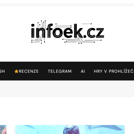
Infoek.cz
Web Věnující Se Technologickým Novinkám
SH
RECENZE
TELEGRAM
AI
HRY V PROHLÍŽEČ