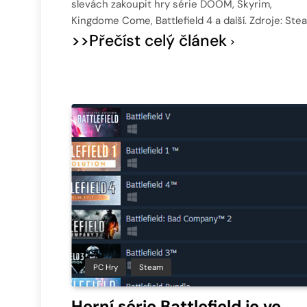
slevách zakoupit hry série DOOM, Skyrim,
Kingdome Come, Battlefield 4 a další. Zdroje: St
>>Přečíst celý článek
PC Hry
Steam
Herní série Battlefield je ve