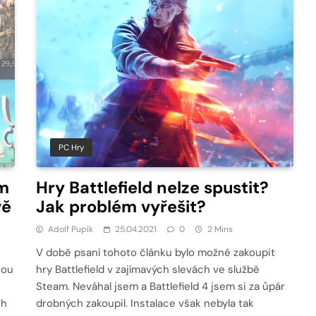
PC Hry
m
Hry Battlefield nelze spustit?
vě
Jak problém vyřešit?
Adolf Pupík
25.04.2021
0
2 Mins
V době psaní tohoto článku bylo možné zakoupit
sou
hry Battlefield v zajímavých slevách ve službě
Steam. Neváhal jsem a Battlefield 4 jsem si za ůpár
ch
drobných zakoupil. Instalace však nebyla tak