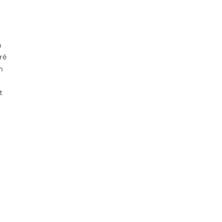
m
ré
h
t