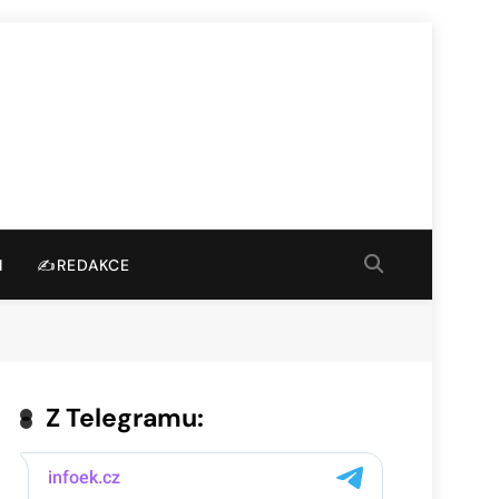
I
✍️REDAKCE
Z Telegramu: