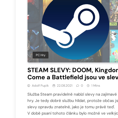
PC Hry
STEAM SLEVY: DOOM, Kingdo
Come a Battlefield jsou ve sle
Adolf Pupík
22.08.2021
0
1 Mins
Služba Steam pravidelně nabízí slevy na zajímavé
hry. Je tedy dobré službu hlídat, protože občas j
slevy opravdu znatelné, jako je tomu právě teď.
V době psaní tohoto článku bylo možné ve velký