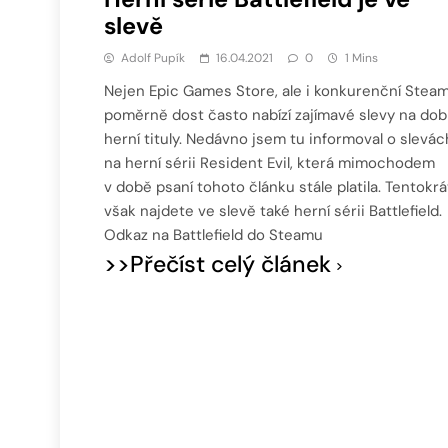
slevě
Adolf Pupík
16.04.2021
0
1 Mins
Nejen Epic Games Store, ale i konkurenční Stea
poměrně dost často nabízí zajímavé slevy na dob
herní tituly. Nedávno jsem tu informoval o slevác
na herní sérii Resident Evil, která mimochodem
v době psaní tohoto článku stále platila. Tentokrá
však najdete ve slevě také herní sérii Battlefield.
Odkaz na Battlefield do Steamu
>>Přečíst celý článek