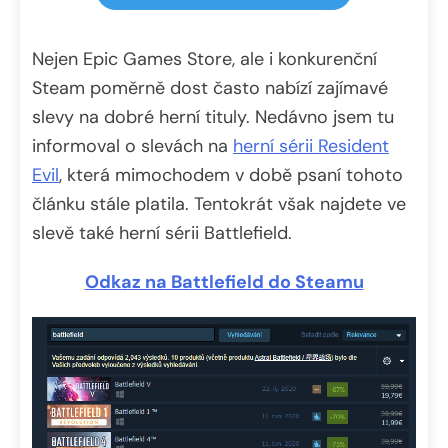
Nejen Epic Games Store, ale i konkurenční
Steam poměrně dost často nabízí zajímavé
slevy na dobré herní tituly. Nedávno jsem tu
informoval o slevách na
herní sérii Resident
Evil
, která mimochodem v době psaní tohoto
článku stále platila. Tentokrát však najdete ve
slevě také herní sérii Battlefield.
Odkaz na Battlefield do Steamu