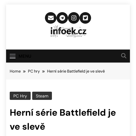
Skip
to
content
Infoek.cz
Web Věnující Se Technologickým
Novinkám
MENU
Home
PC hry
Herní série Battlefield je ve slevě
PC Hry
Steam
Herní série Battlefield je
ve slevě