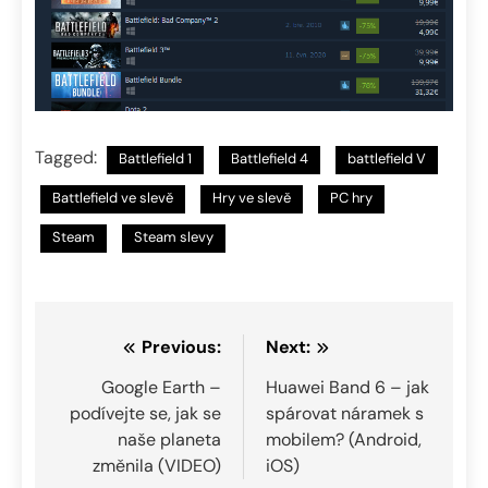
Tagged:
Battlefield 1
Battlefield 4
battlefield V
Battlefield ve slevě
Hry ve slevě
PC hry
Steam
Steam slevy
Navigace
Previous:
Next:
pro
Google Earth –
Huawei Band 6 – jak
podívejte se, jak se
spárovat náramek s
příspěvek
naše planeta
mobilem? (Android,
změnila (VIDEO)
iOS)