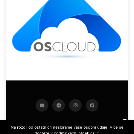
infoek.cz 2026.Developed By
.
BlazeThemes
Na rozdíl od ostatních nesbíráme vaše osobní údaje. Více se
dočtete v podmínkách infoek.cz. :)