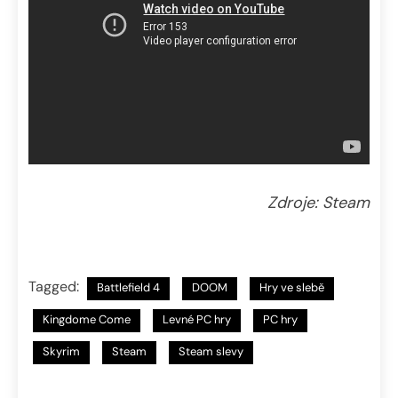
Zdroje: Steam
Tagged:
Battlefield 4
DOOM
Hry ve slebě
Kingdome Come
Levné PC hry
PC hry
Skyrim
Steam
Steam slevy