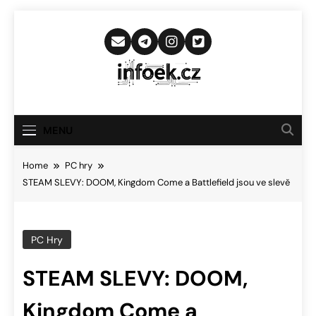
Skip
to
content
Infoek.cz
Web Věnující Se Technologickým
Novinkám
MENU
Home
PC hry
STEAM SLEVY: DOOM, Kingdom Come a Battlefield jsou ve slevě
PC Hry
STEAM SLEVY: DOOM,
Kingdom Come a