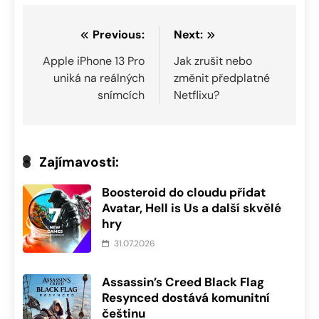
Navigace
Previous:
Next:
pro
Apple iPhone 13 Pro
Jak zrušit nebo
uniká na reálných
změnit předplatné
příspěvek
snímcích
Netflixu?
Zajímavosti:
Boosteroid do cloudu přidat
Avatar, Hell is Us a další skvělé
hry
31.07.2026
Assassin’s Creed Black Flag
Resynced dostává komunitní
češtinu