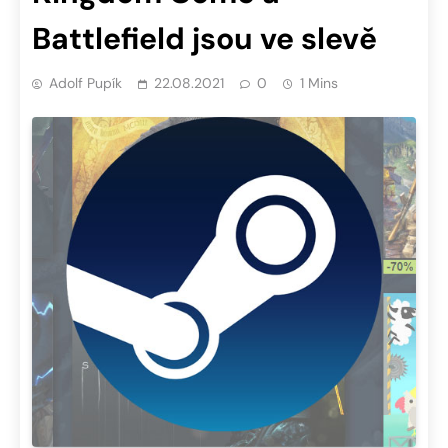
Battlefield jsou ve slevě
Adolf Pupík
22.08.2021
0
1 Mins