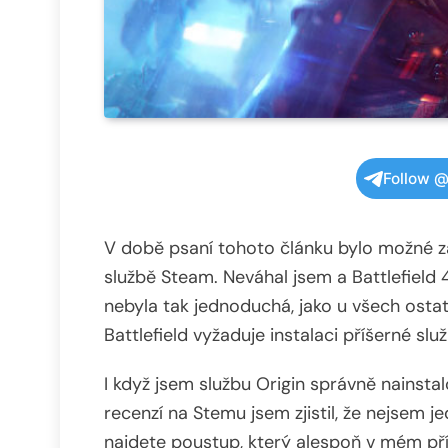
Follow @
V době psaní tohoto článku bylo možné za
službě Steam. Neváhal jsem a Battlefield 
nebyla tak jednoduchá, jako u všech ostat
Battlefield vyžaduje instalaci příšerné slu
I když jsem službu Origin správně nainstal
recenzí na Stemu jsem zjistil, že nejsem 
najdete poustup, který alespoň v mém př