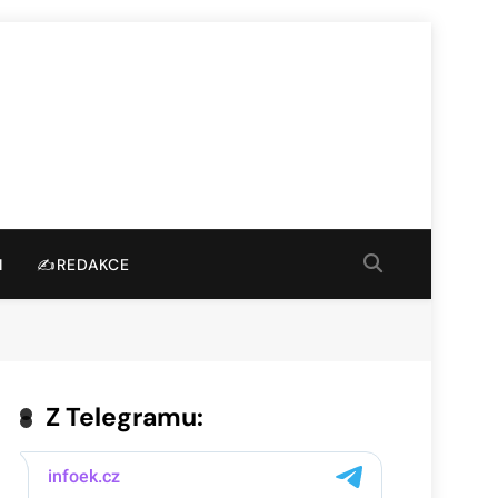
I
✍️REDAKCE
Z Telegramu: