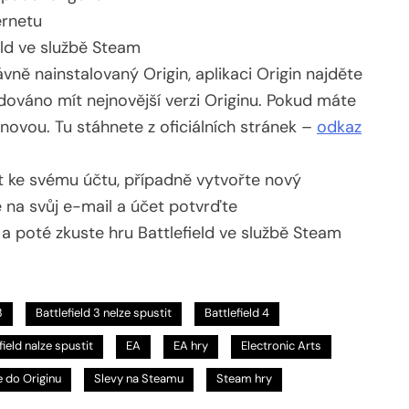
ernetu
eld ve službě Steam
vně nainstalovaný Origin, aplikaci Origin najděte
adováno mít nejnovější verzi Originu. Pokud máte
a novou. Tu stáhnete z oficiálních stránek –
odkaz
sit ke svému účtu, případně vytvořte nový
e na svůj e-mail a účet potvrďte
 a poté zkuste hru Battlefield ve službě Steam
3
Battlefield 3 nelze spustit
Battlefield 4
field nalze spustit
EA
EA hry
Electronic Arts
e do Originu
Slevy na Steamu
Steam hry