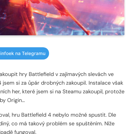
infoek na Telegramu
koupit hry Battlefield v zajímavých slevách ve
4 jsem si za ůpár drobných zakoupil. Instalace však
ních her, které jsem si na Steamu zakoupil, protože
žby Origin…
oval, hru Battlefield 4 nebylo možné spustit. Dle
jediný, co má takový problém se spuštěním. Níže
ípadě fungoval.