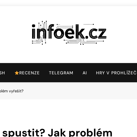
Infoek.cz
Web Věnující Se Technologickým Novinkám
SH
RECENZE
TELEGRAM
AI
HRY V PROHLÍŽEČ
oblém vyřešit?
e spustit? Jak problém