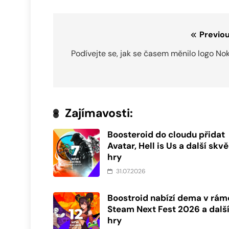
Navigace
Previou
pro
Podívejte se, jak se časem měnilo logo No
příspěvek
Zajímavosti:
Boosteroid do cloudu přidat
Avatar, Hell is Us a další skvě
hry
31.07.2026
Boostroid nabízí dema v rám
Steam Next Fest 2026 a dalš
hry