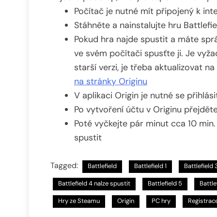
Počítač je nutné mít připojený k int
Stáhněte a nainstalujte hru Battlefi
Pokud hra najde spustit a máte sprá
ve svém počítači spusťte ji. Je vyž
starší verzi, je třeba aktualizovat n
na stránky Originu
V aplikaci Origin je nutné se přihlá
Po vytvoření účtu v Originu přejdět
Poté vyčkejte pár minut cca 10 min.
spustit
Tagged:
Battlefield
Battlefield 1
Battlefield 
Battlefield 4 nalze spustit
Battlefield 5
Battle
Hry ze Steamu
Origin
PC hry
Registrac