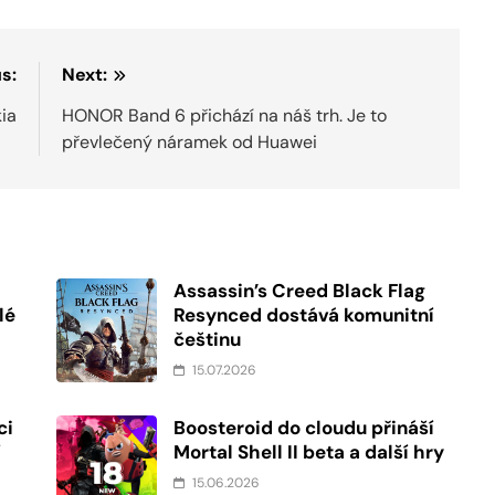
s:
Next:
kia
HONOR Band 6 přichází na náš trh. Je to
převlečený náramek od Huawei
Assassin’s Creed Black Flag
lé
Resynced dostává komunitní
češtinu
15.07.2026
ci
Boosteroid do cloudu přináší
í
Mortal Shell II beta a další hry
15.06.2026