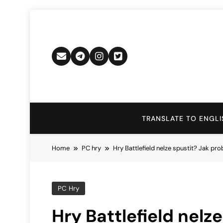
Skip
to
content
TRANSLATE TO ENGLI
Home
PC hry
Hry Battlefield nelze spustit? Jak pr
PC Hry
Hry Battlefield nelz