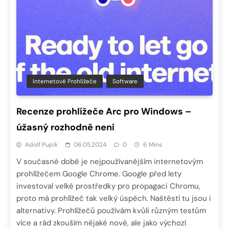
Internetové Prohlížeče
Software
Recenze prohlížeče Arc pro Windows –
úžasný rozhodně není
Adolf Pupík
06.05.2024
0
6 Mins
V současné době je nejpoužívanějším internetovým
prohlížečem Google Chrome. Google před lety
investoval velké prostředky pro propagaci Chromu,
proto má prohlížeč tak velký úspěch. Naštěstí tu jsou i
alternativy. Prohlížečů používám kvůli různým testům
více a rád zkouším nějaké nové, ale jako výchozí