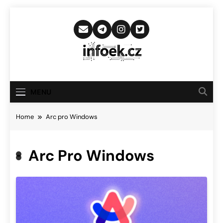
Skip
to
content
Infoek.cz
Web Věnující Se Technologickým
Novinkám
MENU
Home
Arc pro Windows
Arc Pro Windows