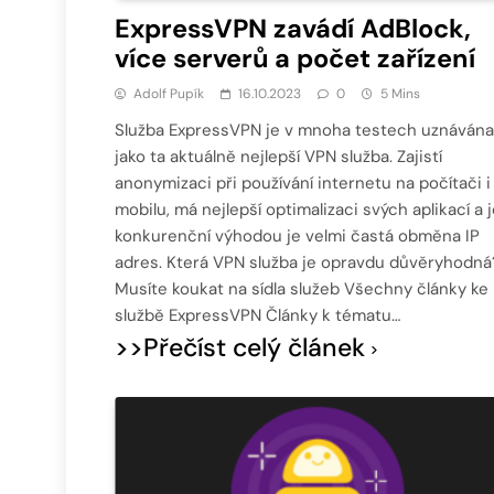
ExpressVPN zavádí AdBlock,
více serverů a počet zařízení
Adolf Pupík
16.10.2023
0
5 Mins
Služba ExpressVPN je v mnoha testech uznávána
jako ta aktuálně nejlepší VPN služba. Zajistí
anonymizaci při používání internetu na počítači i
mobilu, má nejlepší optimalizaci svých aplikací a j
konkurenční výhodou je velmi častá obměna IP
adres. Která VPN služba je opravdu důvěryhodná
Musíte koukat na sídla služeb Všechny články ke
službě ExpressVPN Články k tématu…
>>Přečíst celý článek