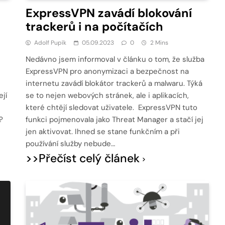
ExpressVPN zavádí blokování
trackerů i na počítačích
Adolf Pupík
05.09.2023
0
2 Mins
Nedávno jsem informoval v článku o tom, že služba
ExpressVPN pro anonymizaci a bezpečnost na
internetu zavádí blokátor trackerů a malwaru. Týká
ejí
se to nejen webových stránek, ale i aplikacích,
které chtějí sledovat uživatele. ExpressVPN tuto
?
funkci pojmenovala jako Threat Manager a stačí jej
jen aktivovat. Ihned se stane funkčním a při
používání služby nebude…
>>Přečíst celý článek