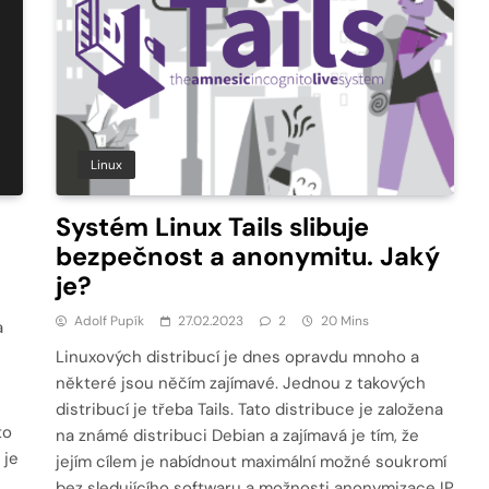
Linux
Systém Linux Tails slibuje
bezpečnost a anonymitu. Jaký
je?
Adolf Pupík
27.02.2023
2
20 Mins
a
Linuxových distribucí je dnes opravdu mnoho a
některé jsou něčím zajímavé. Jednou z takových
distribucí je třeba Tails. Tato distribuce je založena
to
na známé distribuci Debian a zajímavá je tím, že
 je
jejím cílem je nabídnout maximální možné soukromí
bez sledujícího softwaru a možnosti anonymizace IP