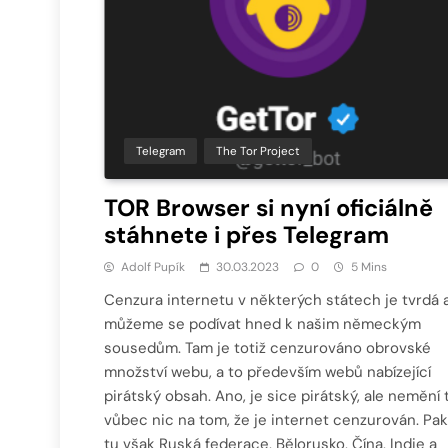
Telegram
The Tor Project
TOR Browser si nyní oficiálně
stáhnete i přes Telegram
Adolf Pupík
30.03.2023
0
5 Mins
Cenzura internetu v některých státech je tvrdá 
můžeme se podívat hned k našim německým
sousedům. Tam je totiž cenzurováno obrovské
množství webu, a to především webů nabízející
pirátský obsah. Ano, je sice pirátský, ale nemění 
vůbec nic na tom, že je internet cenzurován. Pak
tu však Ruská federace, Bělorusko, Čína, Indie a