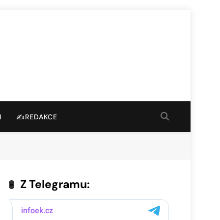
I
✍️REDAKCE
Z Telegramu: