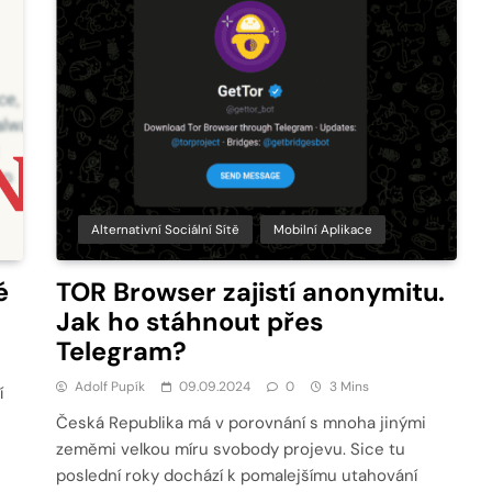
Alternativní Sociální Sítě
Mobilní Aplikace
é
TOR Browser zajistí anonymitu.
Jak ho stáhnout přes
Telegram?
Adolf Pupík
09.09.2024
0
3 Mins
í
Česká Republika má v porovnání s mnoha jinými
zeměmi velkou míru svobody projevu. Sice tu
poslední roky dochází k pomalejšímu utahování