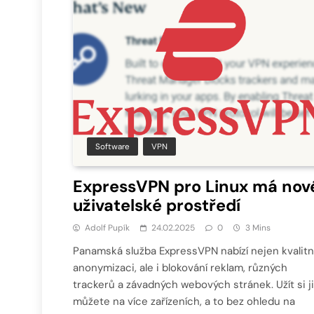
Software
VPN
ExpressVPN pro Linux má nov
uživatelské prostředí
Adolf Pupík
24.02.2025
0
3 Mins
Panamská služba ExpressVPN nabízí nejen kvalitn
anonymizaci, ale i blokování reklam, různých
trackerů a závadných webových stránek. Užít si ji
můžete na více zařízeních, a to bez ohledu na