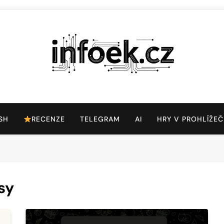
Infoek.cz
Web Věnující Se Technologickým Novinkám
SH
RECENZE
TELEGRAM
AI
HRY V PROHLÍŽEČ
sy