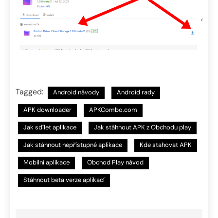
Tagged:
Android návody
Android rady
APK downloader
APKCombo.com
Jak sdílet aplikace
Jak stáhnout APK z Obchodu play
Jak stáhnout nepřístupné aplikace
Kde stahovat APK
Mobilní aplikace
Obchod Play návod
Stáhnout beta verze aplikací