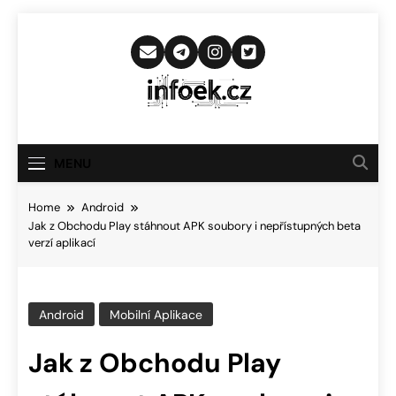
Skip
to
content
Infoek.cz
Web Věnující Se Technologickým
Novinkám
MENU
Home
Android
Jak z Obchodu Play stáhnout APK soubory i nepřístupných beta
verzí aplikací
Android
Mobilní Aplikace
Jak z Obchodu Play