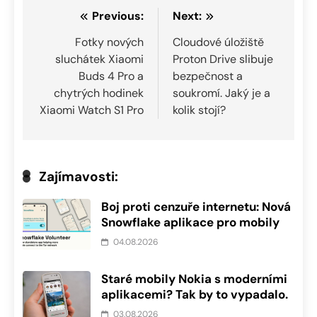
Navigace
Previous:
Next:
pro
Fotky nových
Cloudové úložiště
sluchátek Xiaomi
Proton Drive slibuje
příspěvek
Buds 4 Pro a
bezpečnost a
chytrých hodinek
soukromí. Jaký je a
Xiaomi Watch S1 Pro
kolik stojí?
Zajímavosti:
Boj proti cenzuře internetu: Nová
Snowflake aplikace pro mobily
04.08.2026
Staré mobily Nokia s moderními
aplikacemi? Tak by to vypadalo.
03.08.2026