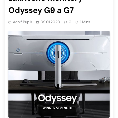
Odyssey G9 a G7
Adolf Pupík
09.01.2020
0
1 Mins