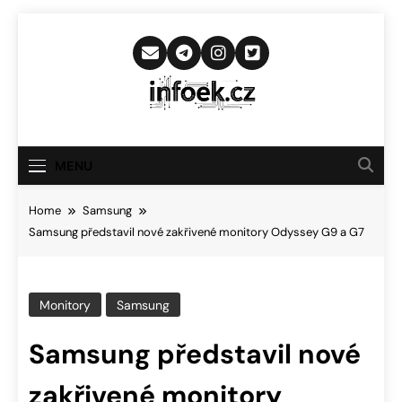
Skip
to
content
Infoek.cz
Web Věnující Se Technologickým
Novinkám
MENU
Home
Samsung
Samsung představil nové zakřivené monitory Odyssey G9 a G7
Monitory
Samsung
Samsung představil nové
zakřivené monitory