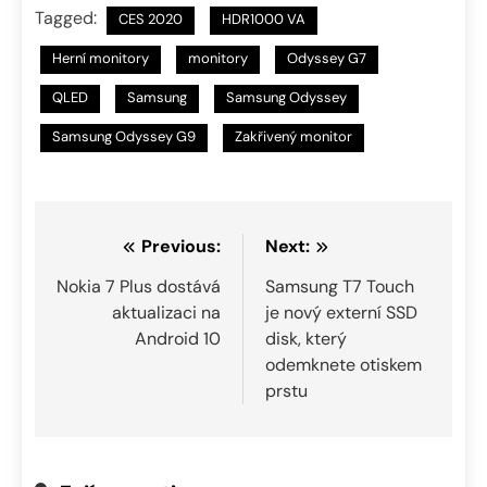
Tagged:
CES 2020
HDR1000 VA
Herní monitory
monitory
Odyssey G7
QLED
Samsung
Samsung Odyssey
Samsung Odyssey G9
Zakřivený monitor
Navigace
Previous:
Next:
pro
Nokia 7 Plus dostává
Samsung T7 Touch
aktualizaci na
je nový externí SSD
příspěvek
Android 10
disk, který
odemknete otiskem
prstu