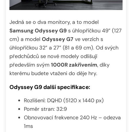
Jedná se o dva monitory, a to model
Samsung Odyssey G9
s úhlopříčkou 49” (127
cm) a model
Odyssey G7
ve verzích s
úhlopříčkou 32” a 27” (81 a 69 cm). Od svých
předchůdců se nové modely odlišují
především svým
1000R zakřivením
, díky
kterému budete vtaženi do děje hry.
Odyssey G9 další specifikace:
Rozlišení: DQHD (5120 x 1440 px)
Poměr stran: 32:9
Obnovovací frekvence 240 Hz – odezva
1ms