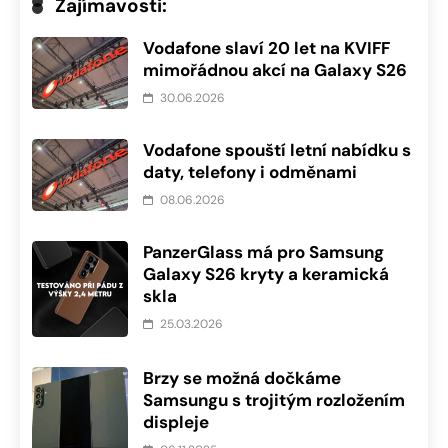
Zajímavosti:
Vodafone slaví 20 let na KVIFF
mimořádnou akcí na Galaxy S26
30.06.2026
Vodafone spouští letní nabídku s
daty, telefony i odměnami
08.06.2026
PanzerGlass má pro Samsung
Galaxy S26 kryty a keramická
skla
25.03.2026
Brzy se možná dočkáme
Samsungu s trojitým rozložením
displeje