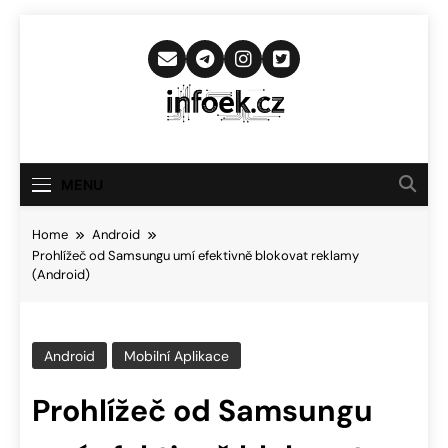
Skip
to
content
Infoek.cz
Web Věnující Se Technologickým
Novinkám
MENU
Home
Android
Prohlížeč od Samsungu umí efektivně blokovat reklamy
(Android)
Android
Mobilní Aplikace
Prohlížeč od Samsungu