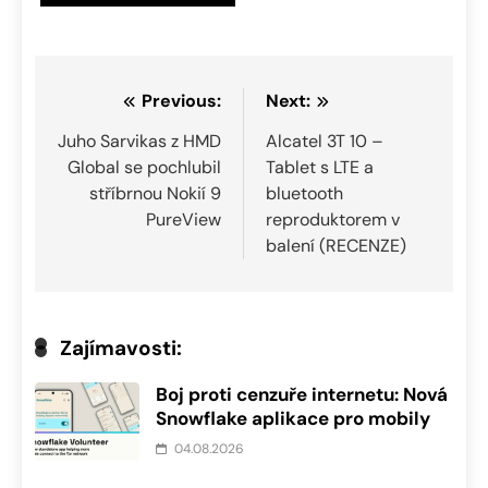
Navigace
Previous:
Next:
pro
Juho Sarvikas z HMD
Alcatel 3T 10 –
Global se pochlubil
Tablet s LTE a
příspěvek
stříbrnou Nokií 9
bluetooth
PureView
reproduktorem v
balení (RECENZE)
Zajímavosti:
Boj proti cenzuře internetu: Nová
Snowflake aplikace pro mobily
04.08.2026