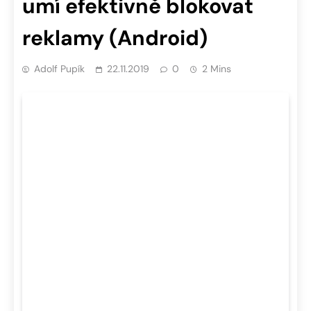
umí efektivně blokovat
reklamy (Android)
Adolf Pupík
22.11.2019
0
2 Mins