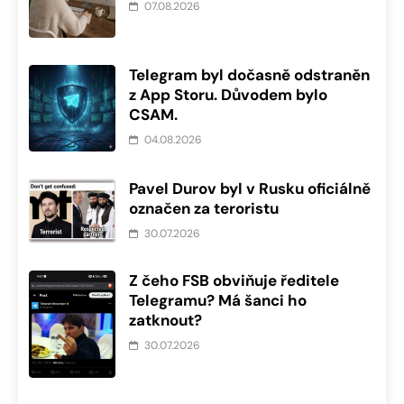
07.08.2026
Telegram byl dočasně odstraněn
z App Storu. Důvodem bylo
CSAM.
04.08.2026
Pavel Durov byl v Rusku oficiálně
označen za teroristu
30.07.2026
Z čeho FSB obviňuje ředitele
Telegramu? Má šanci ho
zatknout?
30.07.2026