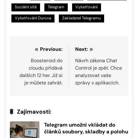
Sociální sítě
Telegram
Vyšetřování
Vyšetřování Durova
Zakladatel Telegramu
Navigace
Previous:
Next:
pro
Boosteroid do
Návrh zákona Chat
cloudu přidává
Control je zpět. Chce
příspěvek
dalších 12 her. Již si
analyzovat vaše
je můžete zahrát.
zprávy v aplikacích.
Zajímavosti:
Telegram umožní vkládat do
článků soubory, skladby a polohu