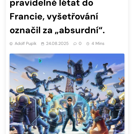
pravidelně létat do
Francie, vyšetřování
označil za „absurdní“.
Adolf Pupík
24.08.2025
0
4 Mins