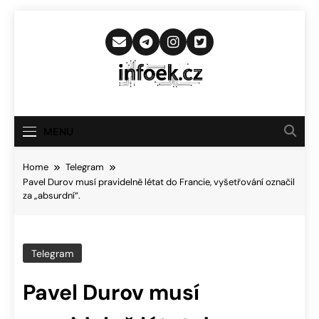
Skip
to
content
Infoek.cz
Web Věnující Se Technologickým
Novinkám
MENU
Home
Telegram
Pavel Durov musí pravidelně létat do Francie, vyšetřování označil
za „absurdní“.
Telegram
Pavel Durov musí