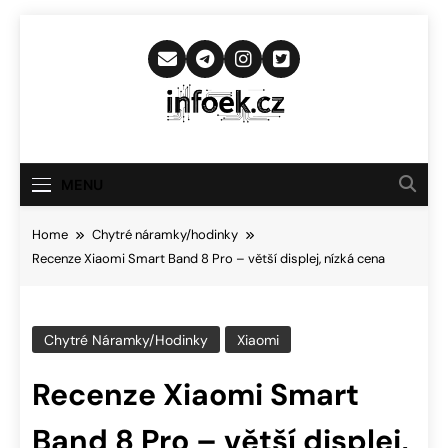
Skip
to
content
Infoek.cz
Web Věnující Se Technologickým
Novinkám
MENU
Home
Chytré náramky/hodinky
Recenze Xiaomi Smart Band 8 Pro – větší displej, nízká cena
Chytré Náramky/hodinky
Xiaomi
Recenze Xiaomi Smart
Band 8 Pro – větší displej,