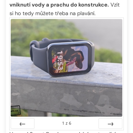
vniknutí vody a prachu do konstrukce.
Vzít
si ho tedy můžete třeba na plavání.
1
z
6