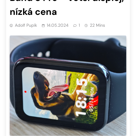
nízká cena
Adolf Pupík
14.05.2024
1
22 Mins