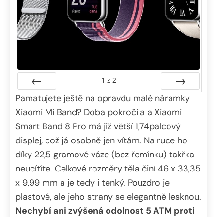
1
z
2
Pamatujete ještě na opravdu malé náramky
Předchozí
Další
Xiaomi Mi Band? Doba pokročila a Xiaomi
Smart Band 8 Pro má již větší 1,74palcový
displej, což já osobně jen vítám. Na ruce ho
díky 22,5 gramové váze (bez řemínku) takřka
neucítíte. Celkové rozměry těla činí 46 x 33,35
x 9,99 mm a je tedy i tenký. Pouzdro je
plastové, ale jeho strany se elegantně lesknou.
Nechybí ani zvýšená odolnost 5 ATM proti