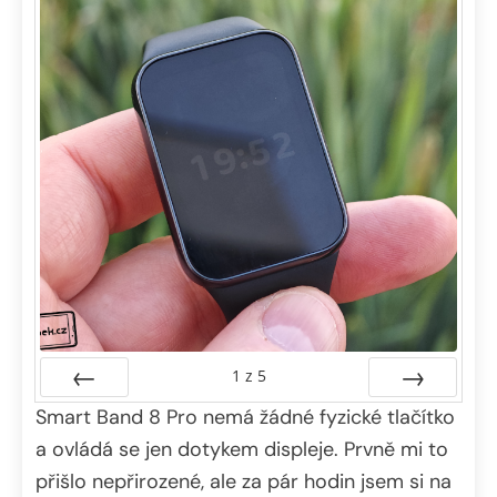
1
z
5
Smart Band 8 Pro nemá žádné fyzické tlačítko
Předchozí
Další
a ovládá se jen dotykem displeje. Prvně mi to
přišlo nepřirozené, ale za pár hodin jsem si na