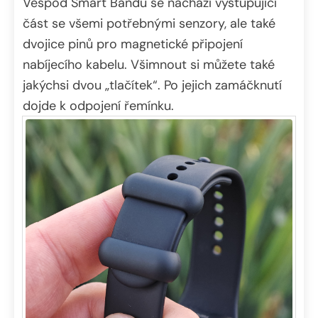
Vespod Smart Bandu se nachází vystupující
Předchozí
Další
část se všemi potřebnými senzory, ale také
dvojice pinů pro magnetické připojení
nabíjecího kabelu. Všimnout si můžete také
jakýchsi dvou „tlačítek“. Po jejich zamáčknutí
dojde k odpojení řemínku.