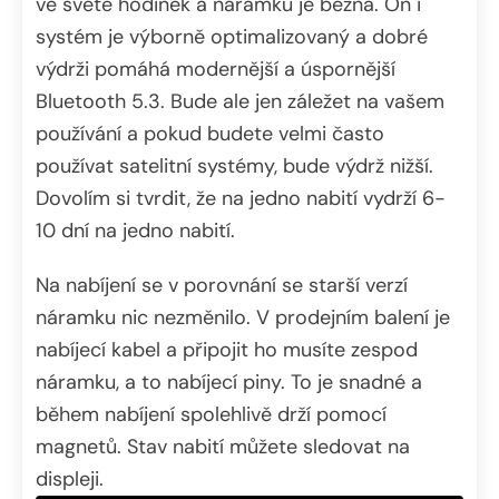
ve světě hodinek a náramků je běžná. On i
systém je výborně optimalizovaný a dobré
výdrži pomáhá modernější a úspornější
Bluetooth 5.3. Bude ale jen záležet na vašem
používání a pokud budete velmi často
používat satelitní systémy, bude výdrž nižší.
Dovolím si tvrdit, že na jedno nabití vydrží 6-
10 dní na jedno nabití.
Na nabíjení se v porovnání se starší verzí
náramku nic nezměnilo. V prodejním balení je
nabíjecí kabel a připojit ho musíte zespod
náramku, a to nabíjecí piny. To je snadné a
během nabíjení spolehlivě drží pomocí
magnetů. Stav nabití můžete sledovat na
displeji.