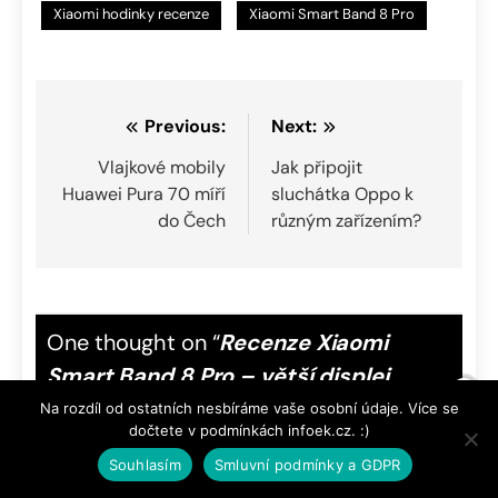
Xiaomi hodinky recenze
Xiaomi Smart Band 8 Pro
Navigace
Previous:
Next:
pro
Vlajkové mobily
Jak připojit
Huawei Pura 70 míří
sluchátka Oppo k
příspěvek
do Čech
různým zařízením?
One thought on “
Recenze Xiaomi
Smart Band 8 Pro – větší displej,
nízká cena
”
Na rozdíl od ostatních nesbíráme vaše osobní údaje. Více se
dočtete v podmínkách infoek.cz. :)
Souhlasím
Smluvní podmínky a GDPR