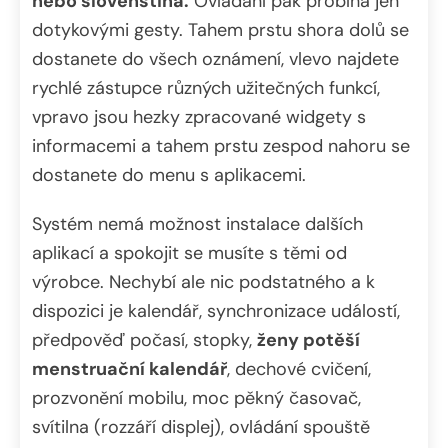
nebo slovenština.
Ovládání pak probíhá jen
dotykovými gesty. Tahem prstu shora dolů se
dostanete do všech oznámení, vlevo najdete
rychlé zástupce různých užitečných funkcí,
vpravo jsou hezky zpracované widgety s
informacemi a tahem prstu zespod nahoru se
dostanete do menu s aplikacemi.
Systém nemá možnost instalace dalších
aplikací a spokojit se musíte s těmi od
výrobce. Nechybí ale nic podstatného a k
dispozici je kalendář, synchronizace událostí,
předpověď počasí, stopky,
ženy potěší
menstruační kalendář
, dechové cvičení,
prozvonění mobilu, moc pěkný časovač,
svítilna (rozzáří displej), ovládání spouště