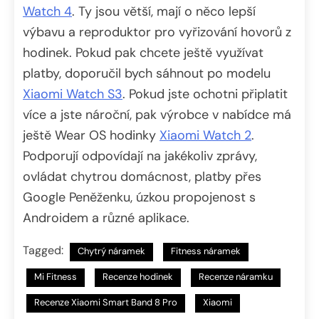
Watch 4
. Ty jsou větší, mají o něco lepší
výbavu a reproduktor pro vyřizování hovorů z
hodinek. Pokud pak chcete ještě využívat
platby, doporučil bych sáhnout po modelu
Xiaomi Watch S3
. Pokud jste ochotni připlatit
více a jste nároční, pak výrobce v nabídce má
ještě Wear OS hodinky
Xiaomi Watch 2
.
Podporují odpovídají na jakékoliv zprávy,
ovládat chytrou domácnost, platby přes
Google Peněženku, úzkou propojenost s
Androidem a různé aplikace.
Tagged:
Chytrý náramek
Fitness náramek
Mi Fitness
Recenze hodinek
Recenze náramku
Recenze Xiaomi Smart Band 8 Pro
Xiaomi