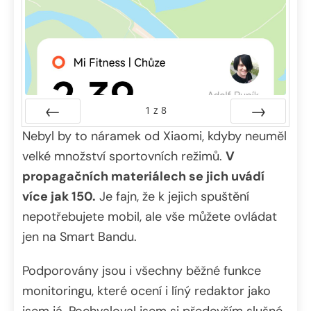
1
z
8
Nebyl by to náramek od Xiaomi, kdyby neuměl
Předchozí
Další
velké množství sportovních režimů.
V
propagačních materiálech se jich uvádí
více jak 150.
Je fajn, že k jejich spuštění
nepotřebujete mobil, ale vše můžete ovládat
jen na Smart Bandu.
Podporovány jsou i všechny běžné funkce
monitoringu, které ocení i líný redaktor jako
jsem já. Pochvaloval jsem si především slušné