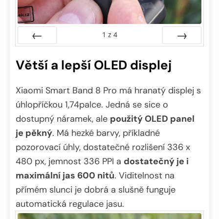
1
z
4
Předchozí
Další
Větší a lepší OLED displej
Xiaomi Smart Band 8 Pro má hranatý displej s
úhlopříčkou 1,74palce. Jedná se sice o
dostupný náramek, ale
použitý OLED panel
je pěkný
. Má hezké barvy, příkladné
pozorovací úhly, dostatečné rozlišení 336 x
480 px, jemnost 336 PPI a
dostatečný je i
maximální jas 600 nitů
. Viditelnost na
přímém slunci je dobrá a slušně funguje
automatická regulace jasu.