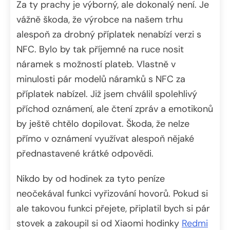
Za ty prachy je výborný, ale dokonalý není. Je
vážně škoda, že výrobce na našem trhu
alespoň za drobný příplatek nenabízí verzi s
NFC. Bylo by tak příjemné na ruce nosit
náramek s možností plateb. Vlastně v
minulosti pár modelů náramků s NFC za
příplatek nabízel. Již jsem chválil spolehlivý
příchod oznámení, ale čtení zpráv a emotikonů
by ještě chtělo dopilovat. Škoda, že nelze
přímo v oznámení využívat alespoň nějaké
přednastavené krátké odpovědi.
Nikdo by od hodinek za tyto peníze
neočekával funkci vyřizování hovorů. Pokud si
ale takovou funkci přejete, připlatil bych si pár
stovek a zakoupil si od Xiaomi hodinky
Redmi