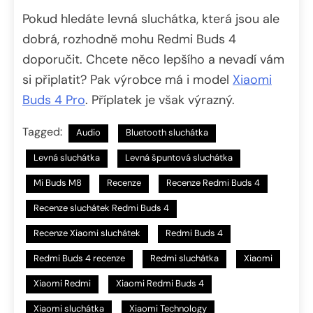
Pokud hledáte levná sluchátka, která jsou ale
dobrá, rozhodně mohu Redmi Buds 4
doporučit. Chcete něco lepšího a nevadí vám
si připlatit? Pak výrobce má i model
Xiaomi
Buds 4 Pro
. Příplatek je však výrazný.
Tagged:
Audio
Bluetooth sluchátka
Levná sluchátka
Levná špuntová sluchátka
Mi Buds M8
Recenze
Recenze Redmi Buds 4
Recenze sluchátek Redmi Buds 4
Recenze Xiaomi sluchátek
Redmi Buds 4
Redmi Buds 4 recenze
Redmi sluchátka
Xiaomi
Xiaomi Redmi
Xiaomi Redmi Buds 4
Xiaomi sluchátka
Xiaomi Technology