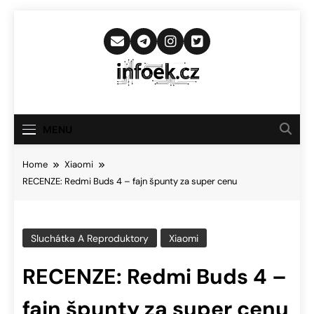
Skip
to
content
Infoek.cz
Web Věnující Se Technologickým
Novinkám
MENU
Home
Xiaomi
RECENZE: Redmi Buds 4 – fajn špunty za super cenu
Sluchátka A Reproduktory
Xiaomi
RECENZE: Redmi Buds 4 –
fajn špunty za super cenu