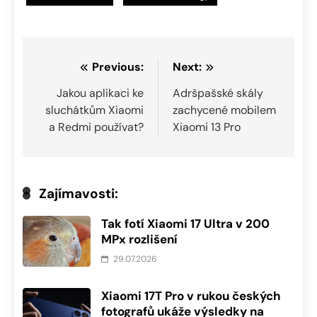
Navigace
Previous:
Next:
pro
Jakou aplikaci ke
Adršpašské skály
sluchátkům Xiaomi
zachycené mobilem
příspěvek
a Redmi používat?
Xiaomi 13 Pro
Zajímavosti:
Tak fotí Xiaomi 17 Ultra v 200
MPx rozlišení
29.07.2026
Xiaomi 17T Pro v rukou českých
fotografů ukáže výsledky na