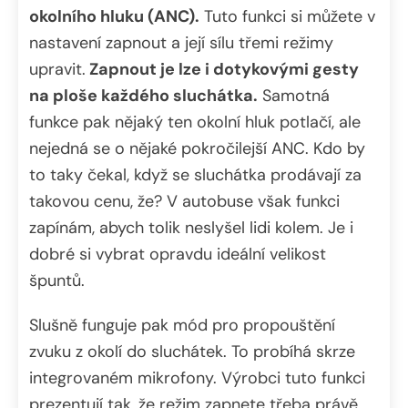
okolního hluku (ANC).
Tuto funkci si můžete v
nastavení zapnout a její sílu třemi režimy
upravit.
Zapnout je lze i dotykovými gesty
na ploše každého sluchátka.
Samotná
funkce pak nějaký ten okolní hluk potlačí, ale
nejedná se o nějaké pokročilejší ANC. Kdo by
to taky čekal, když se sluchátka prodávají za
takovou cenu, že? V autobuse však funkci
zapínám, abych tolik neslyšel lidi kolem. Je i
dobré si vybrat opravdu ideální velikost
špuntů.
Slušně funguje pak mód pro propouštění
zvuku z okolí do sluchátek. To probíhá skrze
integrovaném mikrofony. Výrobci tuto funkci
prezentují tak, že režim zapnete třeba právě