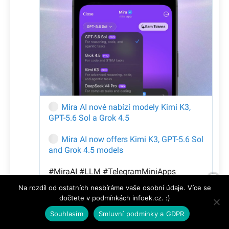
Na rozdíl od ostatních nesbíráme vaše osobní údaje. Více se
dočtete v podmínkách infoek.cz. :)
Souhlasím
Smluvní podmínky a GDPR