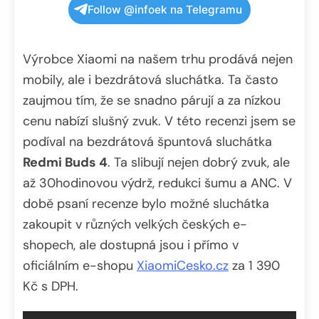
Follow @infoek na Telegramu
Výrobce Xiaomi na našem trhu prodává nejen
mobily, ale i bezdrátová sluchátka. Ta často
zaujmou tím, že se snadno párují a za nízkou
cenu nabízí slušný zvuk. V této recenzi jsem se
podíval na bezdrátová špuntová sluchátka
Redmi Buds 4
. Ta slibují nejen dobrý zvuk, ale
až 30hodinovou výdrž, redukci šumu a ANC. V
době psaní recenze bylo možné sluchátka
zakoupit v různých velkých českých e-
shopech, ale dostupná jsou i přímo v
oficiálním e-shopu
XiaomiCesko.cz
za 1 390
Kč s DPH.