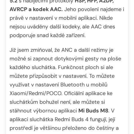
5.2
s nabíjecími protokoly
HSP, HFP, A2DP,
AVRCP a kodek AAC.
Jeho povolení najdeme i
právě v nastavení v mobilní aplikaci. Nikde
nejsou uváděny další kodeky, ale AAC dnes
podporuje snad každé zařízení.
Již jsem zmiňoval, že ANC a další režimy je
možné si zapnout dotykovými gesty na ploše
každého sluchátka. Funkčnost ploch si ale
můžete přizpůsobit v nastavení. To můžete
využívat v nastavení Bluetooth u mobilů
Xiaomi/Redmi/POCO. Oficiální aplikace ke
sluchátkům bohužel není, ale můžete si
stáhnout výbornou aplikaci
Mi Buds M8
. V
aplikaci sluchátka Redmi Buds 4 fungují, její
prostředí je většinou přeloženo do češtiny a