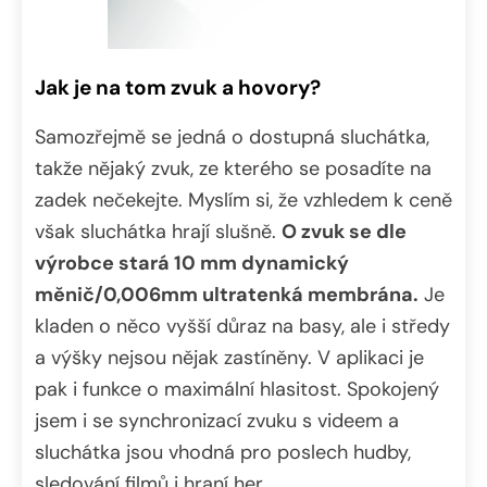
Jak je na tom zvuk a hovory?
Samozřejmě se jedná o dostupná sluchátka,
takže nějaký zvuk, ze kterého se posadíte na
zadek nečekejte. Myslím si, že vzhledem k ceně
však sluchátka hrají slušně.
O zvuk se dle
výrobce stará 10 mm dynamický
měnič/0,006mm ultratenká membrána.
Je
kladen o něco vyšší důraz na basy, ale i středy
a výšky nejsou nějak zastíněny. V aplikaci je
pak i funkce o maximální hlasitost. Spokojený
jsem i se synchronizací zvuku s videem a
sluchátka jsou vhodná pro poslech hudby,
sledování filmů i hraní her.