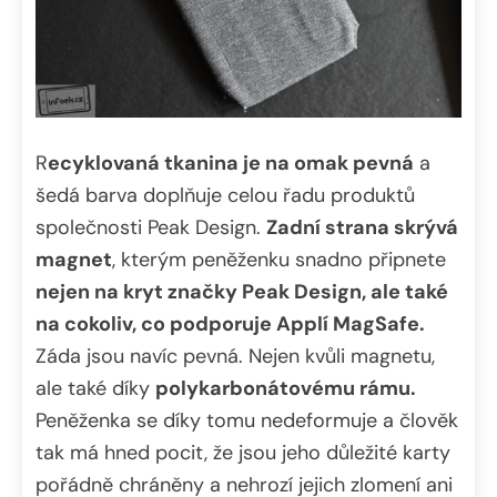
R
ecyklovaná tkanina je na omak pevná
a
šedá barva doplňuje celou řadu produktů
společnosti Peak Design.
Zadní strana skrývá
magnet
, kterým peněženku snadno připnete
nejen na kryt značky Peak Design, ale také
na cokoliv, co podporuje Applí MagSafe.
Záda jsou navíc pevná. Nejen kvůli magnetu,
ale také díky
polykarbonátovému rámu.
Peněženka se díky tomu nedeformuje a člověk
tak má hned pocit, že jsou jeho důležité karty
pořádně chráněny a nehrozí jejich zlomení ani