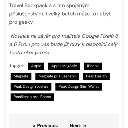
Travel Backpack a s tím spojeným
příslušenstvím. I velký batoh může totiž být
pro geeky.
Novinka na závěr pro majitele Google Pixelů 6
a 6 Pro. I pro vás bude již brzy k dispozici celý
tento ekosystém.
Tagged:
Apple
Apple MagSafe
iPhone
MagSafe
MagSafe příslušenství
Peak Design
Peak Design recenze
Peak Design Slim Wallet
Peněženka pro iPhone
Navigace
Previous:
Next: