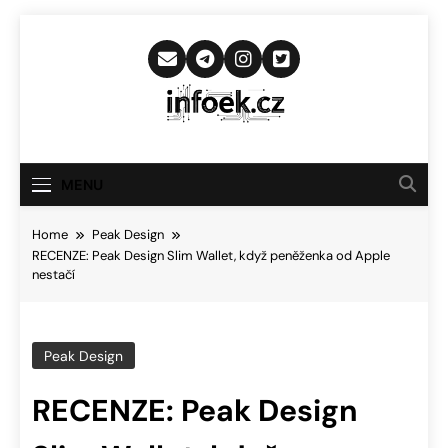
Skip
to
content
Infoek.cz
Web Věnující Se Technologickým
Novinkám
MENU
Home
Peak Design
RECENZE: Peak Design Slim Wallet, když peněženka od Apple
nestačí
Peak Design
RECENZE: Peak Design