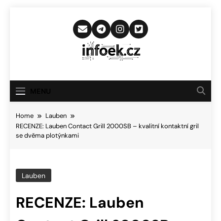
Skip
to
content
Infoek.cz
Web Věnující Se Technologickým
Novinkám
MENU
Home
Lauben
RECENZE: Lauben Contact Grill 2000SB – kvalitní kontaktní gril
se dvěma plotýnkami
Lauben
RECENZE: Lauben