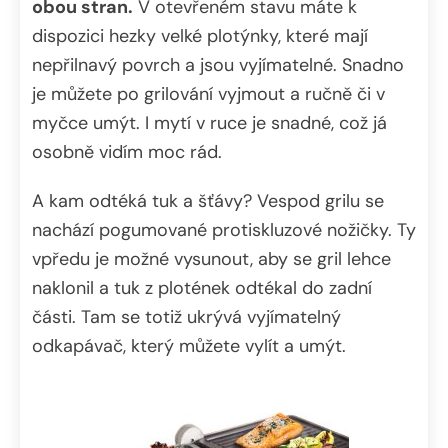
obou stran.
V otevřeném stavu máte k
dispozici hezky velké plotýnky, které mají
nepřilnavý povrch a jsou vyjímatelné. Snadno
je můžete po grilování vyjmout a ručně či v
myčce umýt. I mytí v ruce je snadné, což já
osobně vidím moc rád.
A kam odtéká tuk a šťávy? Vespod grilu se
nachází pogumované protiskluzové nožičky. Ty
vpředu je možné vysunout, aby se gril lehce
naklonil a tuk z plotének odtékal do zadní
části. Tam se totiž ukrývá vyjímatelný
odkapávač, který můžete vylít a umýt.