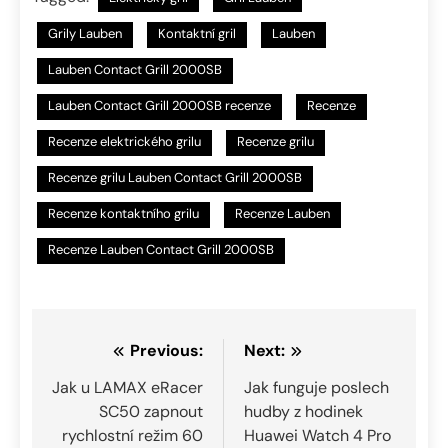
Grily Lauben
Kontaktní gril
Lauben
Lauben Contact Grill 2000SB
Lauben Contact Grill 2000SB recenze
Recenze
Recenze elektrického grilu
Recenze grilu
Recenze grilu Lauben Contact Grill 2000SB
Recenze kontaktního grilu
Recenze Lauben
Recenze Lauben Contact Grill 2000SB
Navigace
Previous:
Next:
pro
Jak u LAMAX eRacer
Jak funguje poslech
SC50 zapnout
hudby z hodinek
příspěvek
rychlostní režim 60
Huawei Watch 4 Pro