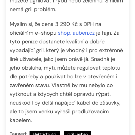
můžete ugrilovat i rybu nebo zeleninu. S ničím
nemá gril problém.
Myslím si, že cena 3 290 Kč s DPH na
oficiálním e-shopu
shop.lauben.cz
je fajn. Za
tyto peníze dostanete kvalitní a dobře
vypadající gril, který je vhodný i pro extrémně
líné uživatele, jako jsem právě já. Snadná je
jeho obsluha, mytí, můžete regulovat teplotu
dle potřeby a používat ho lze v otevřeném i
zavřeném stavu. Vlastně by mu nebylo co
vytknout a kdybych chtěl opravdu rýpat,
neuškodil by delší napájecí kabel do zásuvky,
ale to jsem venku vyřešil prodlužovacím
kabelem.
Tagged:
Elektrický gril
Gril Lauben