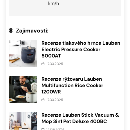
km/h
Zajímavosti:
Recenze tlakového hrnce Lauben
Electric Pressure Cooker
5000AT
17.03.2025
Recenze rýžovaru Lauben
Multifunction Rice Cooker
1200WR
17.03.2025
Recenze Lauben Stick Vacuum &
Mop 3in1 Pet Deluxe 400BC
12.09.2024