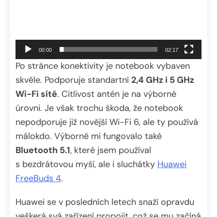
00:00
02:17
Po stránce konektivity je notebook vybaven
skvěle. Podporuje standartní
2,4 GHz i 5 GHz
Wi-Fi sítě
. Citlivost antén je na výborné
úrovni. Je však trochu škoda, že notebook
nepodporuje již novější Wi-Fi 6, ale ty používá
málokdo. Výborně mi fungovalo také
Bluetooth 5.1
, které jsem používal
s bezdrátovou myší, ale i sluchátky
Huawei
FreeBuds 4
.
Huawei se v posledních letech snaží opravdu
veškerá svá zařízení propojit, což se mu začíná