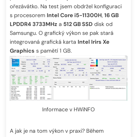
ořezávátko. Na test jsem obdržel konfiguraci
s procesorem
Intel Core i5-11300H
,
16 GB
LPDDR4 3733MHz
a
512 GB SSD
disk od
Samsungu. O grafický výkon se pak stará
integrovaná grafická karta
Intel Irirs Xe
Graphics
s pamětí 1 GB.
Informace v HWiNFO
A jak je na tom výkon v praxi? Během