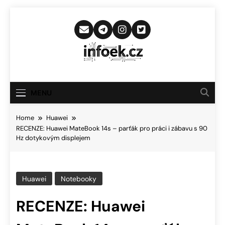
Skip
to
content
Infoek.cz
Web Věnující Se Technologickým
Novinkám
MENU
Home
Huawei
RECENZE: Huawei MateBook 14s – parťák pro práci i zábavu s 90
Hz dotykovým displejem
Huawei
Notebooky
RECENZE: Huawei