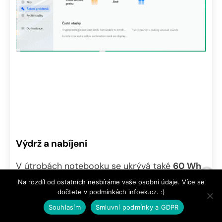
Výdrž a nabíjení
V útrobách notebooku se ukrývá také
60 Wh
akumulátor
. Ten není možné uživatelsky
Na rozdíl od ostatních nesbíráme vaše osobní údaje. Více se
dočtete v podmínkách infoek.cz. :)
vyjmout, jak je v dnešní době běžné. Pokud jej
Souhlasím
Smluvní podmínky a GDPR
však budete někdy potřebovat vyměnit,