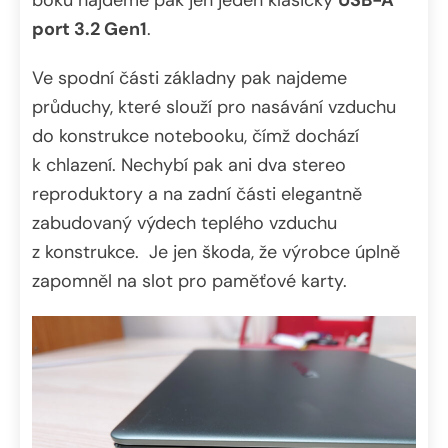
boku najdeme pak jen jeden klasický
USB-A
port 3.2 Gen1
.
Ve spodní části základny pak najdeme
průduchy, které slouží pro nasávání vzduchu
do konstrukce notebooku, čímž dochází
k chlazení. Nechybí pak ani dva stereo
reproduktory a na zadní části elegantně
zabudovaný výdech teplého vzduchu
z konstrukce. Je jen škoda, že výrobce úplně
zapomněl na slot pro paměťové karty.