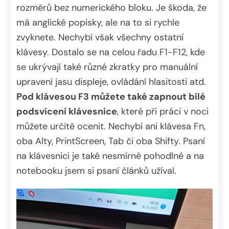
rozměrů bez numerického bloku. Je škoda, že
má anglické popisky, ale na to si rychle
zvyknete. Nechybí však všechny ostatní
klávesy. Dostalo se na celou řadu F1-F12, kde
se ukrývají také různé zkratky pro manuální
upravení jasu displeje, ovládání hlasitosti atd.
Pod klávesou F3 můžete také zapnout bílé
podsvícení klávesnice
, které při práci v noci
můžete určitě ocenit. Nechybí ani klávesa Fn,
oba Alty, PrintScreen, Tab či oba Shifty. Psaní
na klávesnici je také nesmírně pohodlné a na
notebooku jsem si psaní článků užíval.