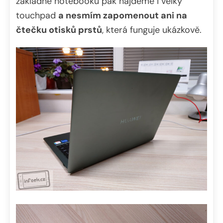
základně notebooku pak najdeme i velký
touchpad
a nesmím zapomenout ani na
čtečku otisků prstů
, která funguje ukázkově.