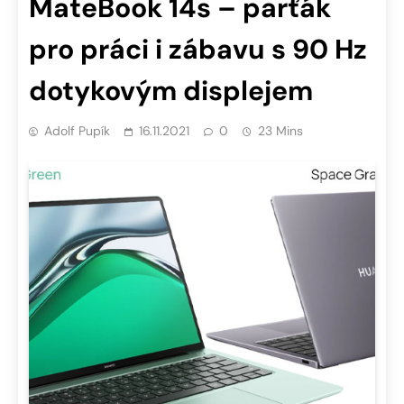
MateBook 14s – parťák
pro práci i zábavu s 90 Hz
dotykovým displejem
Adolf Pupík
16.11.2021
0
23 Mins