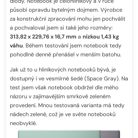
diody. Notebook je celohliníkový a v ruce
působí opravdu bytelným dojmem. Výrobce
za konstrukční zpracování mohu jen pochválit
a pochvaloval jsem si také jeho rozměry:
313,82 x 229,76 x 16,7 mm
a
nízkou 1,43 kg
váhu
. Během testování jsem notebook tedy
pohodlně denně přenášel v menším batohu.
Jak už to u hliníkových notebooků bývá, je
dostupný i ve vesmírné šedé (Space Gray). Na
test jsem však notebook obdržel dle mého
názoru v zajímavějším smrkově zeleném
provedení. Mnou testovaná varianta má tedy
nádech zelené, což je ve světe notebooků
neobvyklé.