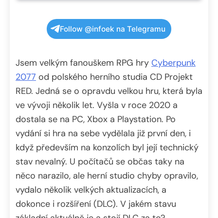
Follow @infoek na Telegramu
Jsem velkým fanouškem RPG hry
Cyberpunk
2077
od polského herního studia CD Projekt
RED. Jedná se o opravdu velkou hru, která byla
ve vývoji několik let. Vyšla v roce 2020 a
dostala se na PC, Xbox a Playstation. Po
vydání si hra na sebe vydělala již první den, i
když především na konzolích byl její technický
stav nevalný. U počítačů se občas taky na
něco narazilo, ale herní studio chyby opravilo,
vydalo několik velkých aktualizacích, a
dokonce i rozšíření (DLC). V jakém stavu
základní aktuálně je a stojí DLC za to?