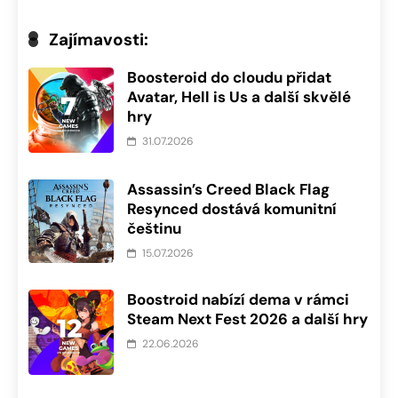
Zajímavosti:
Boosteroid do cloudu přidat
Avatar, Hell is Us a další skvělé
hry
31.07.2026
Assassin’s Creed Black Flag
Resynced dostává komunitní
češtinu
15.07.2026
Boostroid nabízí dema v rámci
Steam Next Fest 2026 a další hry
22.06.2026