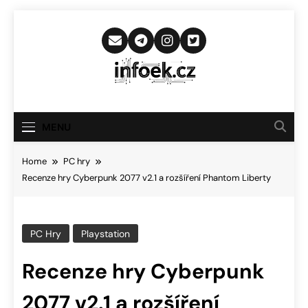
Skip
to
content
Infoek.cz
Web Věnující Se Technologickým
Novinkám
MENU
Home
PC hry
Recenze hry Cyberpunk 2077 v2.1 a rozšíření Phantom Liberty
PC Hry
Playstation
Recenze hry Cyberpunk
2077 v2.1 a rozšíření