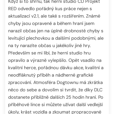
Když si to shrnu, tak herní studio CD Projekt
RED odvedlo pořádný kus práce nejen s
aktualizací v2.1, ale také s rozšířením. Známé
chyby jsou opravené a během hraní jsem
narazil občas jen na úplně drobnosté chyby s
levitující plechovkou a dalšími podobnými, ale
na ty narazíte občas u jakékoliv jiné hry.
Především se mi líbí, že herní studio hru
opravilo a výrazně vylepšilo. Opět vsadilo na
kvalitní herce, pořádnou dávku akce, kvalitní a
neodfláknutý příběh a nádherné grafické
zpracování. Atmosféra Dogtownu má zkrátka
něco do sebe a dovolím si tvrdit, že díky DLC
dostanete přibližně dalších 25 hodin hraní. Po
příběhové lince si můžete užívat další vedlejší
úkoly, krást vozidla a zkoumat propracované