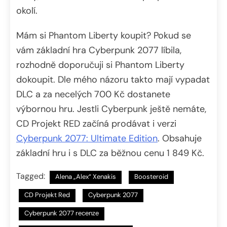
okolí.
Mám si Phantom Liberty koupit? Pokud se
vám základní hra Cyberpunk 2077 líbila,
rozhodně doporučuji si Phantom Liberty
dokoupit. Dle mého názoru takto mají vypadat
DLC a za necelých 700 Kč dostanete
výbornou hru. Jestli Cyberpunk ještě nemáte,
CD Projekt RED začíná prodávat i verzi
Cyberpunk 2077: Ultimate Edition
. Obsahuje
základní hru i s DLC za běžnou cenu 1 849 Kč.
Tagged:
Alena „Alex“ Xenakis
Boosteroid
CD Projekt Red
Cyberpunk 2077
Cyberpunk 2077 recenze