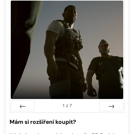
1
z
7
Předchozí
Další
Mám si rozšíření koupit?