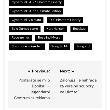
Cyberpunk 2077: Phantom Liberty
Cyberpunk 2077: Ultimate Edition
Cyberpunk v cloudu
DLC Phantom Liberty
Epic Games store
Kurt Hansen
Recebze
Recenze her
Rosalind Myers
Solomonem Reedem
Song So Mi
Songbird
Navigace
Previous:
Next:
pro
Postaráte se mi o
Zálohuj.si je náhrada
Bobika? –
za veřejné soubory
příspěvek
legendární
na Ulož.to?
Centrum.cz reklama