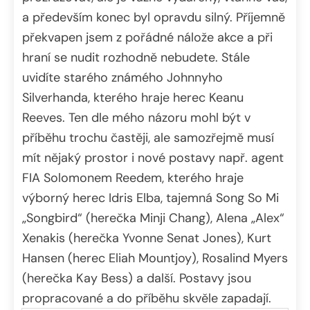
a především konec byl opravdu silný. Příjemně
překvapen jsem z pořádné nálože akce a při
hraní se nudit rozhodně nebudete. Stále
uvidíte starého známého Johnnyho
Silverhanda, kterého hraje herec Keanu
Reeves. Ten dle mého názoru mohl být v
příběhu trochu častěji, ale samozřejmě musí
mít nějaký prostor i nové postavy např. agent
FIA Solomonem Reedem, kterého hraje
výborný herec Idris Elba, tajemná Song So Mi
„Songbird“ (herečka Minji Chang), Alena „Alex“
Xenakis (herečka Yvonne Senat Jones), Kurt
Hansen (herec Eliah Mountjoy), Rosalind Myers
(herečka Kay Bess) a další. Postavy jsou
propracované a do příběhu skvěle zapadají.