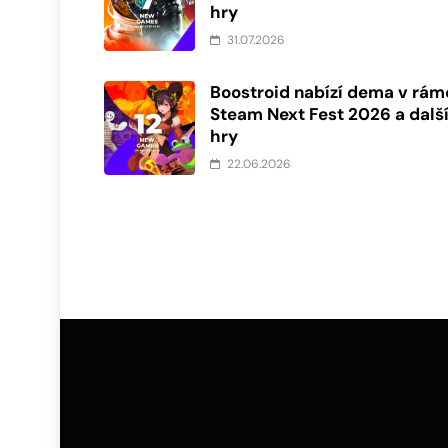
hry
31.07.2026
Boostroid nabízí dema v rám
Steam Next Fest 2026 a dalš
hry
22.06.2026