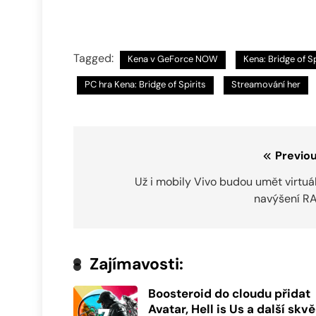
Tagged:
Kena v GeForce NOW
Kena: Bridge of Sp
PC hra Kena: Bridge of Spirits
Streamování her
Navigace
Previou
pro
Už i mobily Vivo budou umět virtuá
navýšení R
příspěvek
Zajímavosti:
Boosteroid do cloudu přidat
Avatar, Hell is Us a další skvě