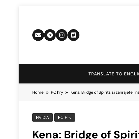
Skip
to
content
TRANSLATE TO ENGLI
Home
PC hry
Kena: Bridge of Spirits si zahrajete
NVIDIA
PC Hry
Kena: Bridge of Spiri