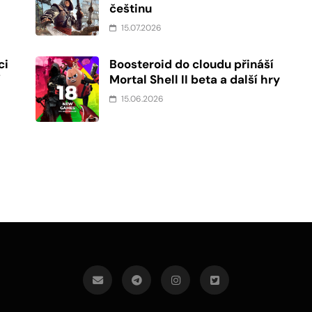
češtinu
15.07.2026
ci
Boosteroid do cloudu přináší
í
Mortal Shell II beta a další hry
15.06.2026