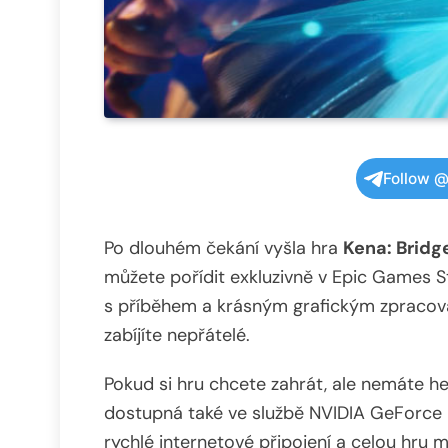
Follow @
Po dlouhém čekání vyšla hra
Kena: Bridge
můžete pořídit exkluzivně v Epic Games S
s příběhem a krásným grafickým zpracován
zabíjíte nepřátelé.
Pokud si hru chcete zahrát, ale nemáte her
dostupná také ve službě NVIDIA GeForce N
rychlé internetové připojení a celou hru 