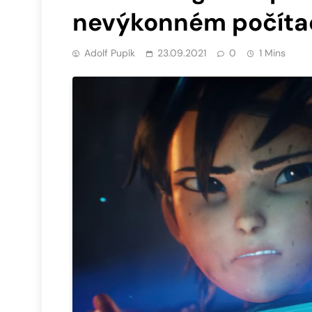
nevýkonném počítač
Adolf Pupík
23.09.2021
0
1 Mins