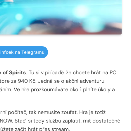
infoek na Telegramu
 of Spirits
. Tu si v případě, že chcete hrát na PC
tore za 940 Kč. Jedná se o akční adventuru
ím. Ve hře prozkoumáváte okolí, plníte úkoly a
ní počítač, tak nemusíte zoufat. Hra je totiž
OW. Stačí si tedy službu zaplatit, mít dostatečně
můžete začít hrát přes stream.