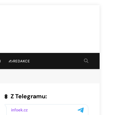
I
✍️REDAKCE
Z Telegramu: