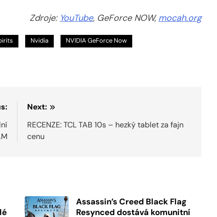
Zdroje:
YouTube
, GeForce NOW,
mocah.org
irits
Nvidia
NVIDIA GeForce Now
s:
Next:
lní
RECENZE: TCL TAB 10s – hezký tablet za fajn
AM
cenu
Assassin’s Creed Black Flag
lé
Resynced dostává komunitní