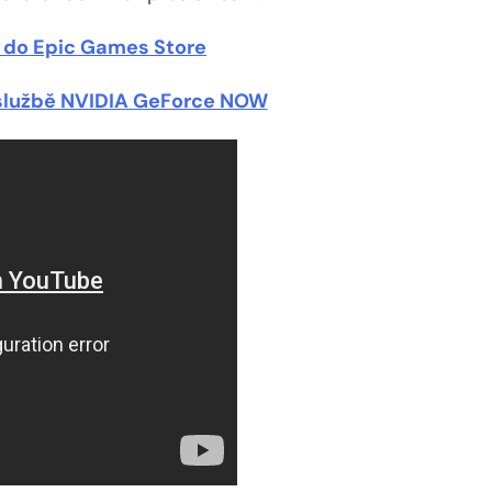
 do Epic Games Store
 službě NVIDIA GeForce NOW