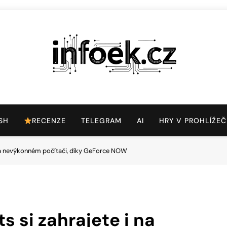
Infoek.cz
Web Věnující Se Technologickým Novinkám
SH
RECENZE
TELEGRAM
AI
HRY V PROHLÍŽEČ
 i na nevýkonném počítači, díky GeForce NOW
ts si zahrajete i na