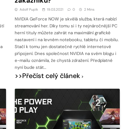
zákazníků?
Adolf Pupík
19.03.2021
0
2 Mins
NVIDIA GeForce NOW je skvělá služba, která nabízí
ští
streamování her. Díky tomu si i ty nejnáročnější PC
herní tituly můžete zahrát na maximální grafické
nastavení i na levném notebooku, tabletu či mobilu.
 a
Stačí k tomu jen dostatečně rychlé internetové
připojení. Dnes společnost NVIDIA na svém blogu i
e-mailu oznámila, že chystá zdražení. Předplatné
nyní bude stát…
>>Přečíst celý článek