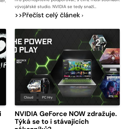
er,
vývojářské studio. NVIDIA se tedy snaží…
>>Přečíst celý článek
Cloud
PC Hry
i
NVIDIA GeForce NOW zdražuje.
Týká se to i stávajících