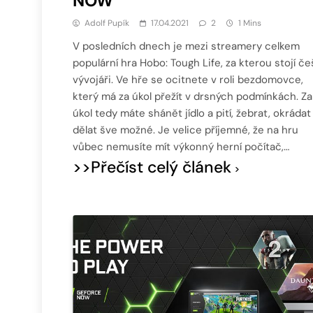
NOW
Adolf Pupík
17.04.2021
2
1 Mins
V posledních dnech je mezi streamery celkem
populární hra Hobo: Tough Life, za kterou stojí če
vývojáři. Ve hře se ocitnete v roli bezdomovce,
který má za úkol přežít v drsných podmínkách. Za
úkol tedy máte shánět jídlo a pití, žebrat, okrádat
dělat šve možné. Je velice příjemné, že na hru
vůbec nemusíte mít výkonný herní počítač,…
>>Přečíst celý článek