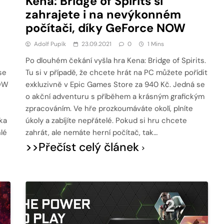
Kena: Bridge of Spirits si
zahrajete i na nevýkonném
počítači, díky GeForce NOW
Adolf Pupík
23.09.2021
0
1 Mins
Po dlouhém čekání vyšla hra Kena: Bridge of Spirits.
se
Tu si v případě, že chcete hrát na PC můžete pořídit
NOW
exkluzivně v Epic Games Store za 940 Kč. Jedná se
o akční adventuru s příběhem a krásným grafickým
zpracováním. Ve hře prozkoumáváte okolí, plníte
ka
úkoly a zabíjíte nepřátelé. Pokud si hru chcete
lé
zahrát, ale nemáte herní počítač, tak…
>>Přečíst celý článek