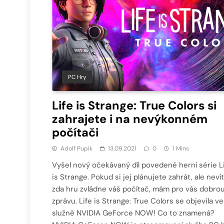
PC Hry
Life is Strange: True Colors si
zahrajete i na nevýkonném
počítači
Adolf Pupík
13.09.2021
0
1 Mins
Vyšel nový očekávaný díl povedené herní série L
is Strange. Pokud si jej plánujete zahrát, ale nevít
zda hru zvládne váš počítač, mám pro vás dobro
zprávu. Life is Strange: True Colors se objevila ve
služně NVIDIA GeForce NOW! Co to znamená?