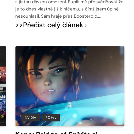
s jistou dávkou omezení. Pupík mě přesvědčoval, že
je to dnes vlastně již k ničemu, s čímž jsem úplně
nesouhlasil. Sám hraje přes Boosteroid,…
>>Přečíst celý článek
NVIDIA
PC Hry