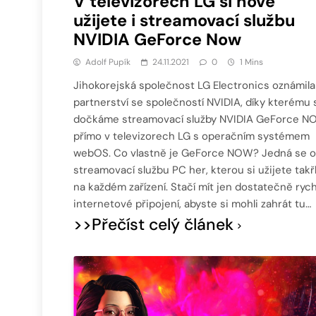
V televizorech LG si nově
užijete i streamovací službu
NVIDIA GeForce Now
Adolf Pupík
24.11.2021
0
1 Mins
Jihokorejská společnost LG Electronics oznámila
partnerství se společností NVIDIA, díky kterému 
dočkáme streamovací služby NVIDIA GeForce 
přímo v televizorech LG s operačním systémem
webOS. Co vlastně je GeForce NOW? Jedná se o
streamovací službu PC her, kterou si užijete takř
na každém zařízení. Stačí mít jen dostatečně rych
internetové připojení, abyste si mohli zahrát tu…
>>Přečíst celý článek