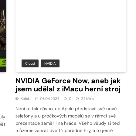
Cloud
NVIDIA
NVIDIA GeForce Now, aneb jak
jsem udělal z iMacu herní stroj
Kofski
08.04.2024
0
24 Mins
Není to tak dávno, co Apple představil své nové
telefony a u pročkových modelů se v rámci své
uly
prezentace zaměřil na hráče. Všeho všudy si teď
pět
můžeme zahrát dvě tři pořádné hry, a to ještě