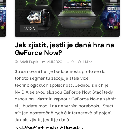
NVIDIA
Jak zjistit, jestli je daná hra na
GeForce Now?
Adolf Pupík
21.11.2020
0
1 Mins
Streamování her je budoucností, proto se do
tohoto segmentu zapojuje stále více
technologických společností. Jednou z nich je
e
NVIDIA se svou službou GeForce Now. Stačí tedy
danou hru vlastnit, zapnout GeForce Now a zahrát
si ji budete moci i na neherním notebooku. Stačí
u
mít jen dostatečně rychlé internetové připojení.
Jak ale zjistit, jestli je daná…
>>Přečíst celý článek