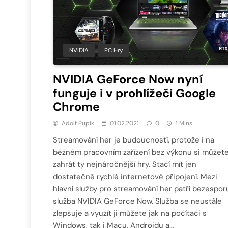
NVIDIA
PC Hry
NVIDIA GeForce Now nyní
funguje i v prohlížeči Google
Chrome
Adolf Pupík
01.02.2021
0
1 Mins
Streamování her je budoucností, protože i na
běžném pracovním zařízení bez výkonu si můžet
zahrát ty nejnáročnější hry. Stačí mít jen
dostatečně rychlé internetové připojení. Mezi
hlavní služby pro streamování her patří bezespor
služba NVIDIA GeForce Now. Služba se neustále
zlepšuje a využít ji můžete jak na počítači s
Windows, tak i Macu, Androidu a…