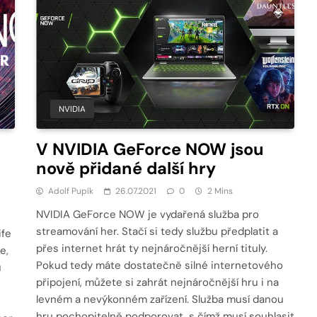
NVIDIA
V NVIDIA GeForce NOW jsou
nově přidané další hry
Adolf Pupík
26.07.2021
0
2 Mins
NVIDIA GeForce NOW je vydařená služba pro
streamování her. Stačí si tedy službu předplatit a
ife
přes internet hrát ty nejnáročnější herní tituly.
e,
Pokud tedy máte dostatečně silné internetového
u
připojení, můžete si zahrát nejnáročnější hru i na
levném a nevýkonném zařízení. Služba musí danou
hru pochopitelně podporovat, s čímž musí souhlasit