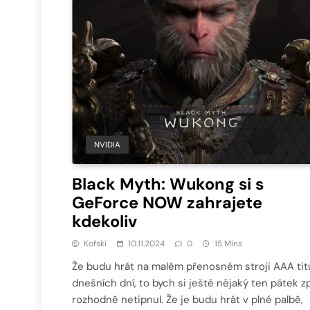
NVIDIA
Black Myth: Wukong si s
GeForce NOW zahrajete
kdekoliv
Kofski
10.11.2024
0
15 Mins
Že budu hrát na malém přenosném stroji AAA tit
dnešních dní, to bych si ještě nějaký ten pátek z
rozhodně netipnul. Že je budu hrát v plné palbě,