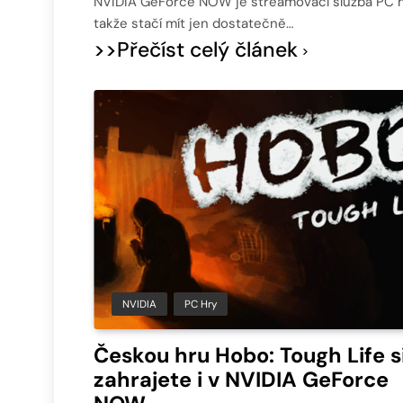
NVIDIA GeForce NOW je streamovací služba PC h
takže stačí mít jen dostatečně…
>>Přečíst celý článek
NVIDIA
PC Hry
Českou hru Hobo: Tough Life s
zahrajete i v NVIDIA GeForce