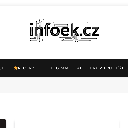
Infoek.cz
Web Věnující Se Technologickým Novinkám
SH
RECENZE
TELEGRAM
AI
HRY V PROHLÍŽEČ