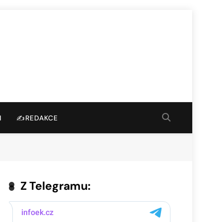
I
✍️REDAKCE
Z Telegramu: