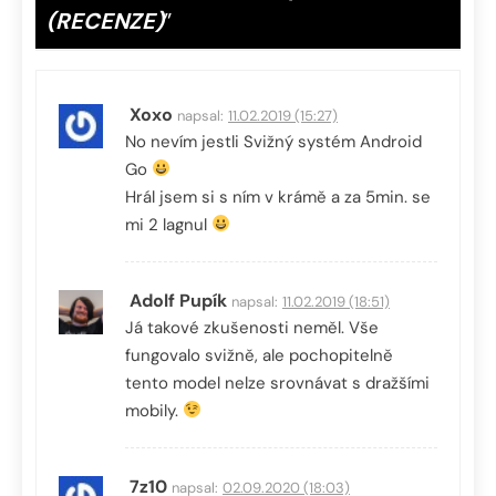
(RECENZE)
”
Xoxo
napsal:
11.02.2019 (15:27)
No nevím jestli Svižný systém Android
Go
Hrál jsem si s ním v krámě a za 5min. se
mi 2 lagnul
Adolf Pupík
napsal:
11.02.2019 (18:51)
Já takové zkušenosti neměl. Vše
fungovalo svižně, ale pochopitelně
tento model nelze srovnávat s dražšími
mobily.
7z10
napsal:
02.09.2020 (18:03)