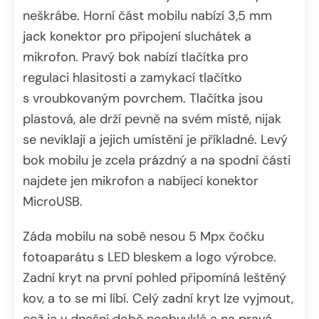
neškrábe. Horní část mobilu nabízí 3,5 mm
jack konektor pro připojení sluchátek a
mikrofon. Pravý bok nabízí tlačítka pro
regulaci hlasitosti a zamykací tlačítko
s vroubkovaným povrchem. Tlačítka jsou
plastová, ale drží pevně na svém místě, nijak
se neviklají a jejich umístění je příkladné. Levý
bok mobilu je zcela prázdný a na spodní části
najdete jen mikrofon a nabíjecí konektor
MicroUSB.
Záda mobilu na sobě nesou 5 Mpx čočku
fotoaparátu s LED bleskem a logo výrobce.
Zadní kryt na první pohled připomíná leštěný
kov, a to se mi líbí. Celý zadní kryt lze vyjmout,
což je v dnešní době neobvyklé a na pravé