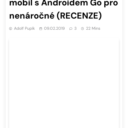
mobil s Androidem Go pro
nenáročné (RECENZE)
Adolf Pupík
09.02.2019
3
22 Mins