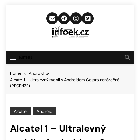
Skip
to
content
Infoek.cz
Web Věnující Se Technologickým
Novinkám
MENU
Home
Android
Alcatel 1 – Ultralevný mobil s Androidem Go pro nenáročné
(RECENZE)
Alcatel
Android
Alcatel 1 – Ultralevný