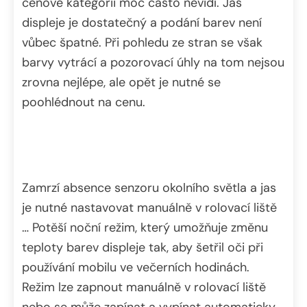
cenové kategorii moc často nevidí. Jas
displeje je dostatečný a podání barev není
vůbec špatné. Při pohledu ze stran se však
barvy vytrácí a pozorovací úhly na tom nejsou
zrovna nejlépe, ale opět je nutné se
poohlédnout na cenu.
Zamrzí absence senzoru okolního světla a jas
je nutné nastavovat manuálně v rolovací liště
… Potěší noční režim, který umožňuje změnu
teploty barev displeje tak, aby šetřil oči při
používání mobilu ve večerních hodinách.
Režim lze zapnout manuálně v rolovací liště
nebo se může zapínat a vypínat automaticky