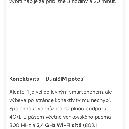
vybití nabije za přibližně 3 hodiny a 20 minut.
Konektivita – DualSIM potěší
Alcatel 1 je velice levným smartphonem, ale
výbava po stránce konektivity mu nechybí.
Spolehnout se můžete na plnou podporu
4G/LTE pásem včetně venkovského pásma
800 MHz a
2,4 GHz Wi-Fi sítě
(802.11