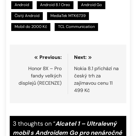
Android
Android 8.1 Oreo
Android Go
Čistý Android
MediaTek MTK6739
Mobil do 2000 Kč
TCL Communication
Navigace
Previous:
Next:
pro
Honor 8X – Pro
Nokia 8.1 přichází na
fandy velkých
český trh za
příspěvek
displejů (RECENZE)
zajímavou cenu 11
499 Kč
3 thoughts on “
Alcatel 1 – Ultralevný
mobil s Androidem Go pro nenáročné