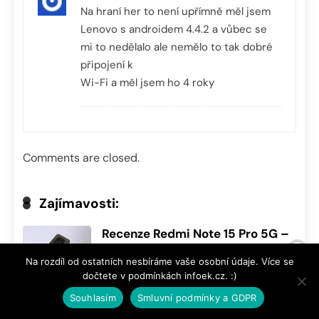
Na hraní her to není upřímně měl jsem
Lenovo s androidem 4.4.2 a vůbec se
mi to nedělalo ale nemělo to tak dobré
připojení k
Wi-Fi a měl jsem ho 4 roky
Comments are closed.
Zajímavosti:
Recenze Redmi Note 15 Pro 5G –
IP68, 200 MPx, eSIM a nízká cena
Na rozdíl od ostatních nesbíráme vaše osobní údaje. Více se
13.07.2026
dočtete v podmínkách infoek.cz. :)
Souhlasím
Smluvní podmínky a GDPR
Aktualizace Nothing Phone (3):