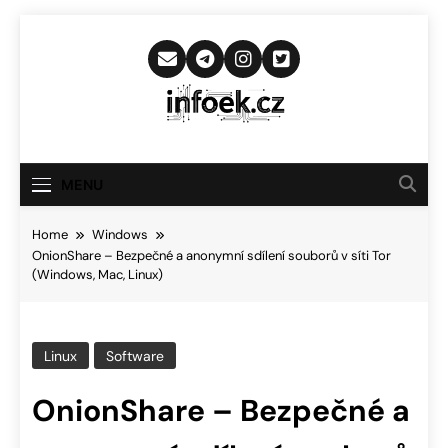
Skip
to
content
Infoek.cz
Web Věnující Se Technologickým
Novinkám
MENU
Home
Windows
OnionShare – Bezpečné a anonymní sdílení souborů v síti Tor
(Windows, Mac, Linux)
Linux
Software
OnionShare – Bezpečné a