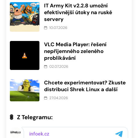
IT Army Kit v2.2.8 umožní
efektivnější útoky na ruské
servery
10.07.2026
VLC Media Player: řešení
nepříjemného zeleného
problikávání
02.07.2026
Chcete experimentovat? Zkuste
distribuci Shrek Linux a další
27.04.2026
Z Telegramu: