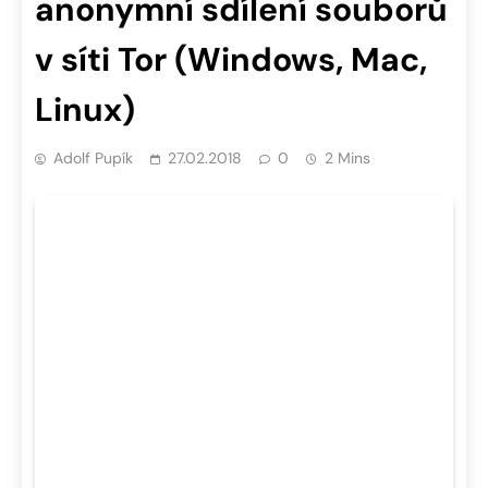
anonymní sdílení souborů
v síti Tor (Windows, Mac,
Linux)
Adolf Pupík
27.02.2018
0
2 Mins