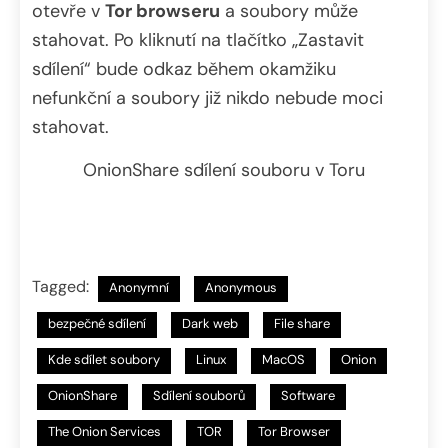
otevře v
Tor browseru
a soubory může
stahovat. Po kliknutí na tlačítko „Zastavit
sdílení“ bude odkaz během okamžiku
nefunkční a soubory již nikdo nebude moci
stahovat.
OnionShare sdílení souboru v Toru
Tagged:
Anonymní
Anonymous
bezpečné sdílení
Dark web
File share
Kde sdílet soubory
Linux
MacOS
Onion
OnionShare
Sdílení souborů
Software
The Onion Services
TOR
Tor Browser