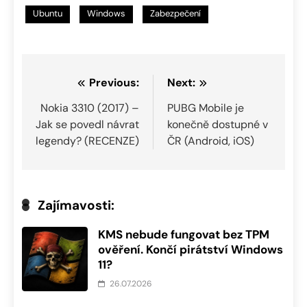
Ubuntu
Windows
Zabezpečení
Navigace
Previous:
Next:
pro
Nokia 3310 (2017) –
PUBG Mobile je
Jak se povedl návrat
konečně dostupné v
příspěvek
legendy? (RECENZE)
ČR (Android, iOS)
Zajímavosti:
KMS nebude fungovat bez TPM
ověření. Končí pirátství Windows
11?
26.07.2026