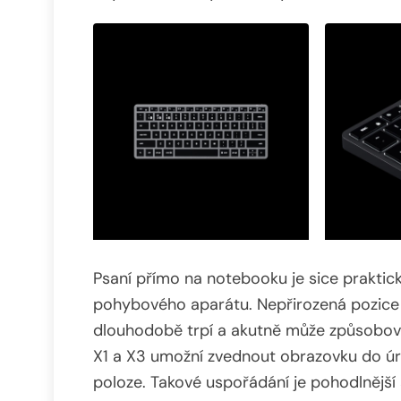
Psaní přímo na notebooku je sice praktic
pohybového aparátu. Nepřirozená pozice r
dlouhodobě trpí a akutně může způsobovat 
X1 a X3 umožní zvednout obrazovku do úrovn
poloze. Takové uspořádání je pohodlnější a 