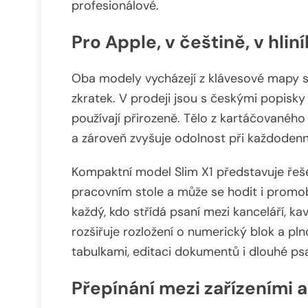
profesionálové.
Pro Apple, v češtině, v hlin
Oba modely vycházejí z klávesové mapy
zkratek. V prodeji jsou s českými popisky
používají přirozeně. Tělo z kartáčovaného
a zároveň zvyšuje odolnost při každodenn
Kompaktní model Slim X1 představuje ře
pracovním stole a může se hodit i promobil
každý, kdo střídá psaní mezi kanceláří, k
rozšiřuje rozložení o numerický blok a pl
tabulkami, editaci dokumentů i dlouhé ps
Přepínání mezi zařízeními 