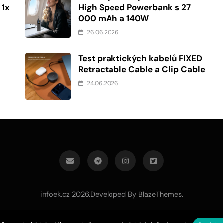
 1x
High Speed Powerbank s 27
000 mAh a 140W
26.06.2026
Test praktických kabelů FIXED
z
Retractable Cable a Clip Cable
24.06.2026
infoek.cz 2026.Developed By
.
BlazeThemes