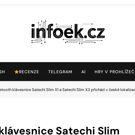
Infoek.cz
Web Věnující Se Technologickým Novinkám
SH
RECENZE
TELEGRAM
AI
HRY V PROHLÍŽEČ
tooth klávesnice Satechi Slim X1 a Satechi Slim X3 přichází v české lokalizac
klávesnice Satechi Slim