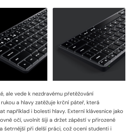
ké, ale vede k nezdravému přetěžování
ukou a hlavy zatěžuje krční páteř, která
například i bolesti hlavy. Externí klávesnice jako
ě očí, uvolnit šíji a držet zápěstí v přirozené
šetrnější při delší práci, což ocení studenti i