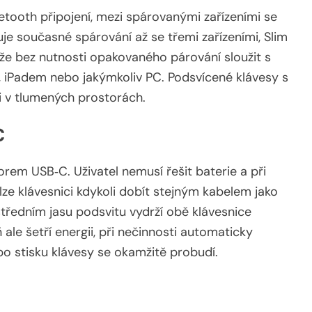
tooth připojení, mezi spárovanými zařízeními se
je současné spárování až se třemi zařízeními, Slim
ůže bez nutnosti opakovaného párování sloužit s
Padem nebo jakýmkoliv PC. Podsvícené klávesy s
i v tlumených prostorách.
C
rem USB‑C. Uživatel nemusí řešit baterie a při
lze klávesnici kdykoli dobít stejným kabelem jako
tředním jasu podsvitu vydrží obě klávesnice
 ale šetří energii, při nečinnosti automaticky
o stisku klávesy se okamžitě probudí.