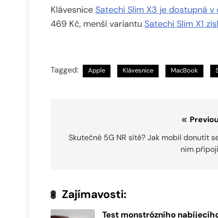
Klávesnice
Satechi Slim X3 je dostupná v
469 Kč, menší variantu
Satechi Slim X1 zís
Tagged:
Apple
Klávesnice
MacBook
Navigace
Previou
pro
Skutečné 5G NR sítě? Jak mobil donutit s
nim připoj
příspěvek
Zajímavosti:
Test monstrózního nabíjecíh