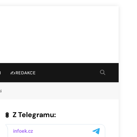
I
✍️REDAKCE
i
Z Telegramu: