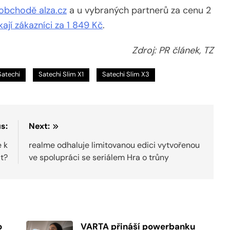
 obchodě alza.cz
a u vybraných partnerů za cenu 2
kají zákazníci za 1 849 Kč
.
Zdroj: PR článek, TZ
Satechi
Satechi Slim X1
Satechi Slim X3
s:
Next:
e k
realme odhaluje limitovanou edici vytvořenou
it?
ve spolupráci se seriálem Hra o trůny
o
VARTA přináší powerbanku