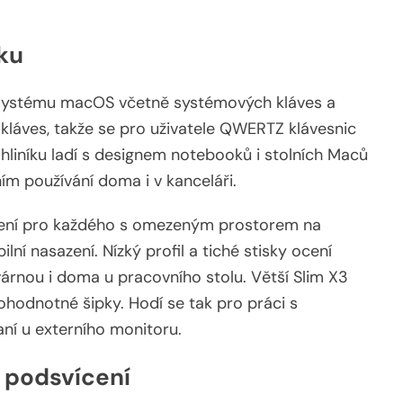
íku
 systému macOS včetně systémových kláves a
 kláves, takže se pro uživatele QWERTZ klávesnic
 hliníku ladí s designem notebooků i stolních Maců
ím používání doma i v kanceláři.
šení pro každého s omezeným prostorem na
ní nasazení. Nízký profil a tiché stisky ocení
avárnou i doma u pracovního stolu. Větší Slim X3
nohodnotné šipky. Hodí se tak pro práci s
aní u externího monitoru.
a podsvícení