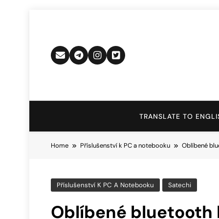
Skip
to
content
TRANSLATE TO ENGLI
Home
Příslušenství k PC a notebooku
Oblíbené blue
Příslušenství K PC A Notebooku
Satechi
Oblíbené bluetooth 