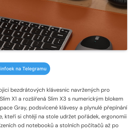
infoek na Telegramu
ojici bezdrátových klávesnic navržených pro
Slim X1 a rozšířená Slim X3 s numerickým blokem
Space Gray, podsvícené klávesy a plynulé přepínání
e, kteří si chtějí na stole udržet pořádek, ergonomii
řízeních od notebooků a stolních počítačů až po