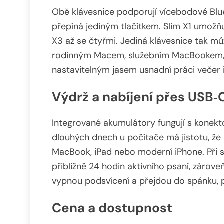
Obě klávesnice podporují vícebodové Blue
přepíná jediným tlačítkem. Slim X1 umožňu
X3 až se čtyřmi. Jediná klávesnice tak m
rodinným Macem, služebním MacBookem, i
nastavitelným jasem usnadní práci večer 
Výdrž a nabíjení přes USB‑
Integrované akumulátory fungují s konekto
dlouhých dnech u počítače má jistotu, že 
MacBook, iPad nebo moderní iPhone. Při s
přibližně 24 hodin aktivního psaní, zároveň
vypnou podsvícení a přejdou do spánku, p
Cena a dostupnost