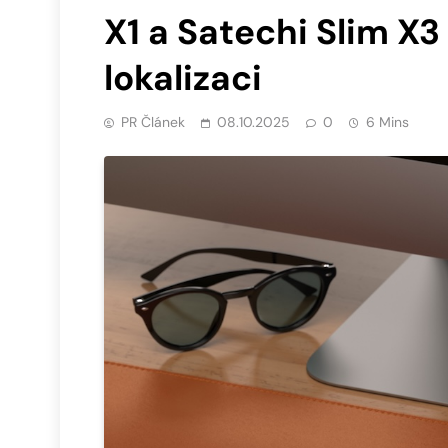
X1 a Satechi Slim X3
lokalizaci
PR Článek
08.10.2025
0
6 Mins