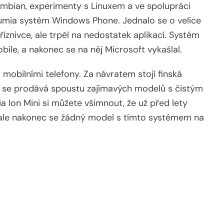
ymbian, experimenty s Linuxem a ve spolupráci
umia systém Windows Phone. Jednalo se o velice
íznivce, ale trpěl na nedostatek aplikací. Systém
ile, a nakonec se na něj Microsoft vykašlal.
 mobilními telefony. Za návratem stojí finská
u se prodává spoustu zajímavých modelů s čistým
a Ion Mini si můžete všimnout, že už před lety
 ale nakonec se žádný model s tímto systémem na