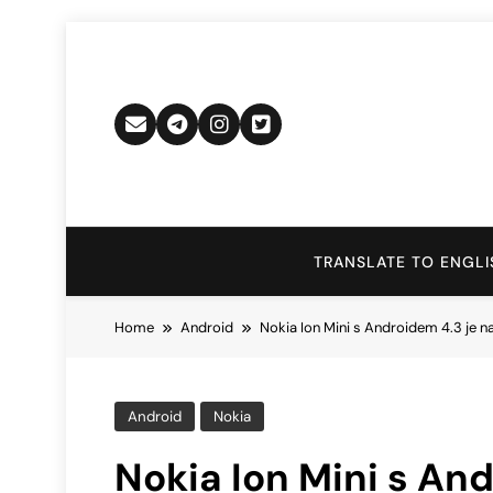
Skip
to
content
TRANSLATE TO ENGLI
Home
Android
Nokia Ion Mini s Androidem 4.3 je
Android
Nokia
Nokia Ion Mini s An