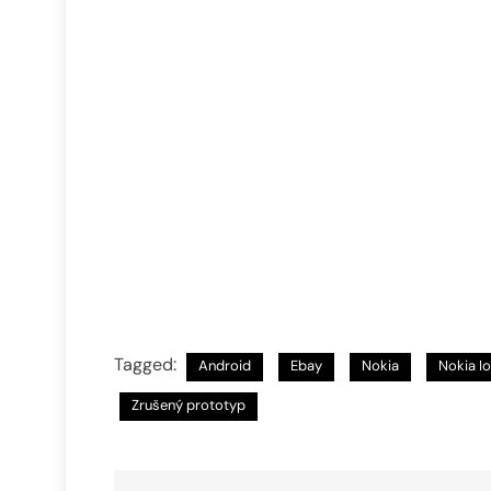
Tagged:
Android
Ebay
Nokia
Nokia Io
Zrušený prototyp