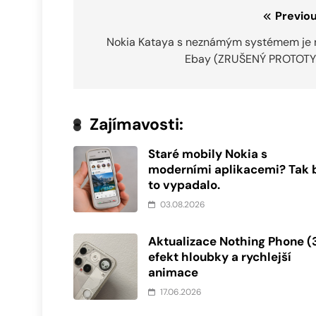
Navigace
Previou
pro
Nokia Kataya s neznámým systémem je 
Ebay (ZRUŠENÝ PROTOTY
příspěvek
Zajímavosti:
Staré mobily Nokia s
moderními aplikacemi? Tak 
to vypadalo.
03.08.2026
Aktualizace Nothing Phone (3
efekt hloubky a rychlejší
animace
17.06.2026