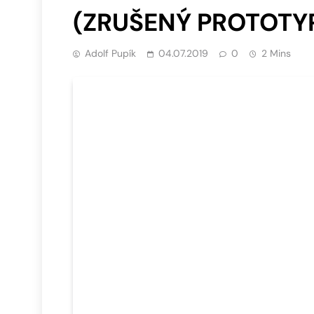
(ZRUŠENÝ PROTOTY
Adolf Pupík
04.07.2019
0
2 Mins