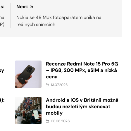
s:
Next:
na
Nokia se 48 Mpx fotoaparátem uniká na
P)
reálných snímcích
Recenze Redmi Note 15 Pro 5G
by
– IP68, 200 MPx, eSIM a nízká
cena
13.07.2026
):
Android a iOS v Británii možná
budou nezletilým skenovat
mobily
08.06.2026