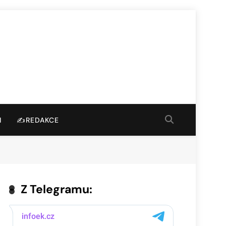
I
✍️REDAKCE
Z Telegramu: