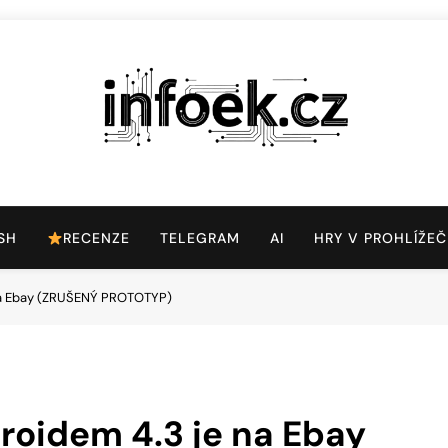
Infoek.cz
Web Věnující Se Technologickým Novinkám
SH
RECENZE
TELEGRAM
AI
HRY V PROHLÍŽEČ
 na Ebay (ZRUŠENÝ PROTOTYP)
droidem 4.3 je na Ebay