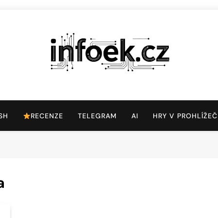
Infoek.cz
Web Věnující Se Technologickým Novinkám
SH
RECENZE
TELEGRAM
AI
HRY V PROHLÍŽEČ
a