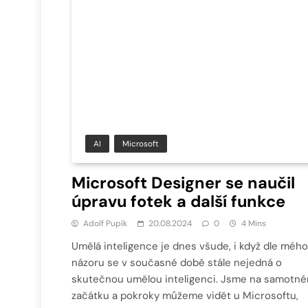
AI
Microsoft
Microsoft Designer se naučil
úpravu fotek a další funkce
Adolf Pupík
20.08.2024
0
4 Mins
Umělá inteligence je dnes všude, i když dle mého
názoru se v současné době stále nejedná o
skutečnou umělou inteligenci. Jsme na samotn
začátku a pokroky můžeme vidět u Microsoftu,