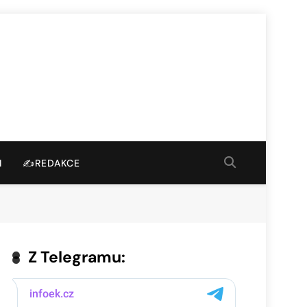
I
✍️REDAKCE
Z Telegramu: