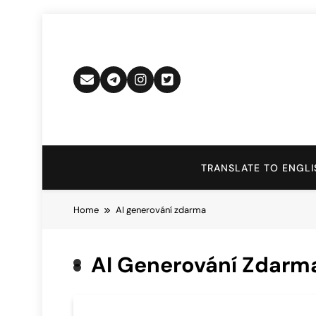
Skip
to
content
TRANSLATE TO ENGLI
Home
AI generování zdarma
AI Generování Zdarm