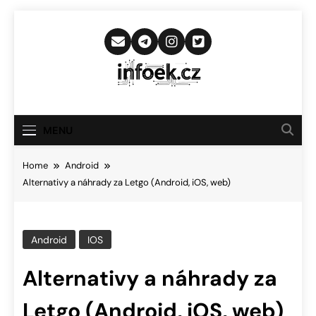
Skip
to
content
Infoek.cz
Web Věnující Se Technologickým
Novinkám
MENU
Home
Android
Alternativy a náhrady za Letgo (Android, iOS, web)
Android
IOS
Alternativy a náhrady za
Letgo (Android, iOS, web)