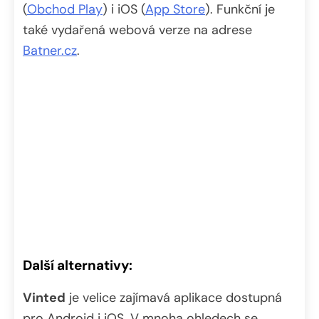
(
Obchod Play
) i iOS (
App Store
). Funkční je
také vydařená webová verze na adrese
Batner.cz
.
Další alternativy:
Vinted
je velice zajímavá aplikace dostupná
pro Android i iOS. V mnoha ohledech se