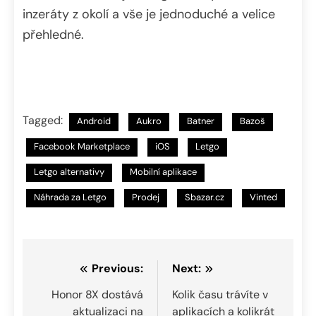
inzeráty z okolí a vše je jednoduché a velice
přehledné.
Tagged:
Android
Aukro
Batner
Bazoš
Facebook Marketplace
iOS
Letgo
Letgo alternativy
Mobilní aplikace
Náhrada za Letgo
Prodej
Sbazar.cz
Vinted
Navigace
Previous:
Next:
pro
Honor 8X dostává
Kolik času trávíte v
aktualizaci na
aplikacích a kolikrát