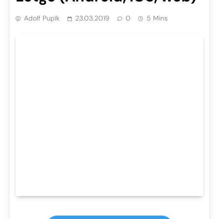
Adolf Pupík
23.03.2019
0
5 Mins