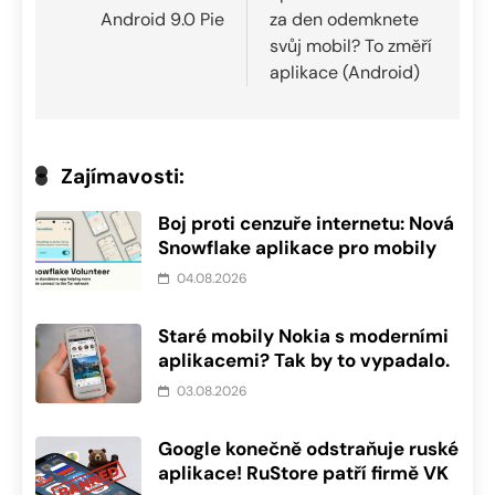
příspěvek
Android 9.0 Pie
za den odemknete
svůj mobil? To změří
aplikace (Android)
Zajímavosti:
Boj proti cenzuře internetu: Nová
Snowflake aplikace pro mobily
04.08.2026
Staré mobily Nokia s moderními
aplikacemi? Tak by to vypadalo.
03.08.2026
Google konečně odstraňuje ruské
aplikace! RuStore patří firmě VK