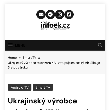
Skip
to
content
Infoek.cz
Web Věnující Se Technologickým
Novinkám
MENU
Home
Smart TV
Ukrajinský výrobce televizorů KIVI vstupuje na český trh. Slibuje
3letou záruku
Android TV
Smart TV
Ukrajinský výrobce