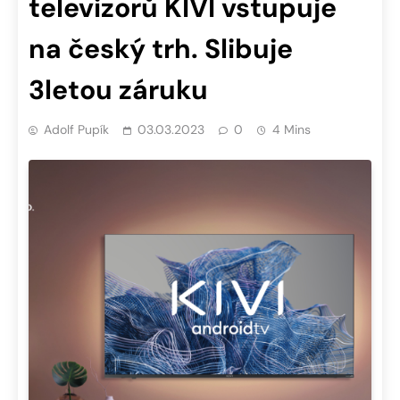
televizorů KIVI vstupuje
na český trh. Slibuje
3letou záruku
Adolf Pupík
03.03.2023
0
4 Mins