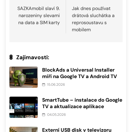
pro
SAZKAmobil slaví 9.
Jak dnes používat
narozeniny slevami
drátová sluchátka a
příspěvek
na data a SIM karty
reprosoustavu s
mobilem
Zajímavosti:
BlockAds a Universal Installer
míří na Google TV a Android TV
15.06.2026
SmartTube – instalace do Google
TV a aktualizace aplikace
04.05.2026
Externí USB disk v televizoru