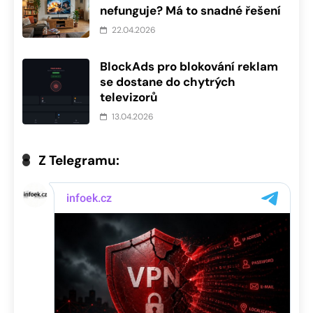
nefunguje? Má to snadné řešení
22.04.2026
BlockAds pro blokování reklam
se dostane do chytrých
televizorů
13.04.2026
Z Telegramu: