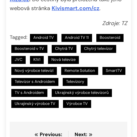
webová stránka
Kivismart.com/cz
.
Zdroje: TZ
Tagged:
Android TV
Android TV 11
Boosteroid
Boosteroid v TV
Chytrá TV
Chytrý televizor
JVC
KIVI
Nová televize
Nový výrobce televizí
Remote Solution
SmartTV
Televizor s Androidem
Televizory
TV s Androidem
Ukrajinský výrobce televizorů
Ukrajinský výrobce TV
Výrobce TV
Navigace
Previous:
Next: