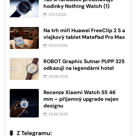
hodinky Nothing Watch (1)
10.07.2026
Na trh míří Huawei FreeClip 2 S a
vlajkový tablet MatePad Pro Max
03.07.2026
ROBOT Graphic Sutnar PUPP 325
odkazují na legendární hotel
29.06.2026
Recenze Xiaomi Watch S5 46
mm – příjemný upgrade nejen
designu
23.06.2026
Z Telegramu: