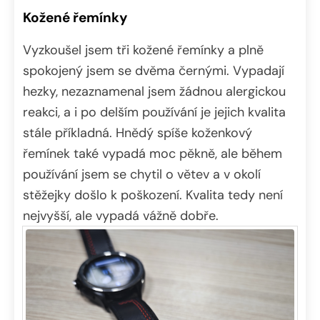
Předchozí
Další
Kožené řemínky
Vyzkoušel jsem tři kožené řemínky a plně
spokojený jsem se dvěma černými. Vypadají
hezky, nezaznamenal jsem žádnou alergickou
reakci, a i po delším používání je jejich kvalita
stále příkladná. Hnědý spíše koženkový
řemínek také vypadá moc pěkně, ale během
používání jsem se chytil o větev a v okolí
stěžejky došlo k poškození. Kvalita tedy není
nejvyšší, ale vypadá vážně dobře.