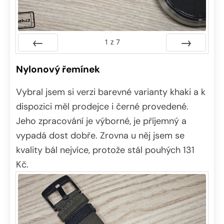
1
z
7
Předchozí
Další
Nylonový řemínek
Vybral jsem si verzi barevné varianty khaki a k
dispozici měl prodejce i černé provedené.
Jeho zpracování je výborné, je příjemný a
vypadá dost dobře. Zrovna u něj jsem se
kvality bál nejvíce, protože stál pouhých 131
Kč.