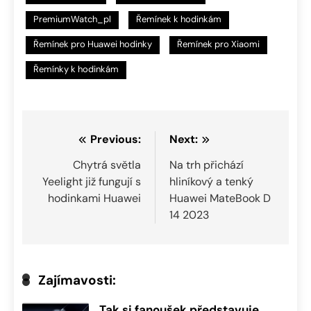
PremiumWatch_pl
Řemínek k hodinkám
Řemínek pro Huawei hodinky
Řemínek pro Xiaomi
Řemínky k hodinkám
Navigace
Previous:
Next:
pro
Chytrá světla
Na trh přichází
Yeelight již fungují s
hliníkový a tenký
příspěvek
hodinkami Huawei
Huawei MateBook D
14 2023
Zajímavosti:
Tak si fanoušek představuje