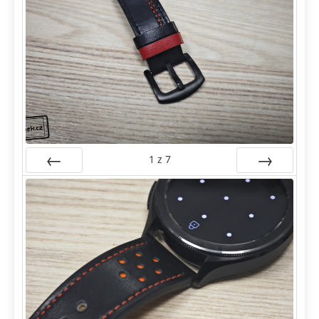
1
z
7
Předchozí
Další