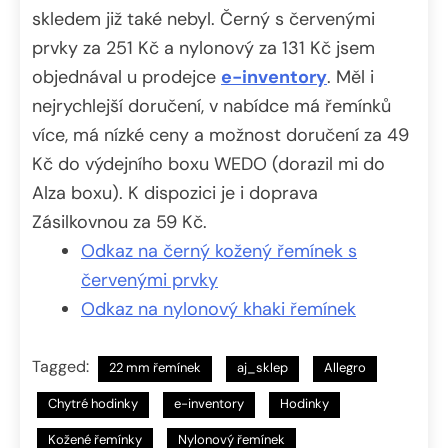
skledem již také nebyl. Černý s červenými
prvky za 251 Kč a nylonový za 131 Kč jsem
objednával u prodejce
e-inventory
. Měl i
nejrychlejší doručení, v nabídce má řemínků
více, má nízké ceny a možnost doručení za 49
Kč do výdejního boxu WEDO (dorazil mi do
Alza boxu). K dispozici je i doprava
Zásilkovnou za 59 Kč.
Odkaz na černý kožený řemínek s
červenými prvky
Odkaz na nylonový khaki řemínek
Tagged:
22 mm řemínek
aj_sklep
Allegro
Chytré hodinky
e-inventory
Hodinky
Kožené řemínky
Nylonový řemínek