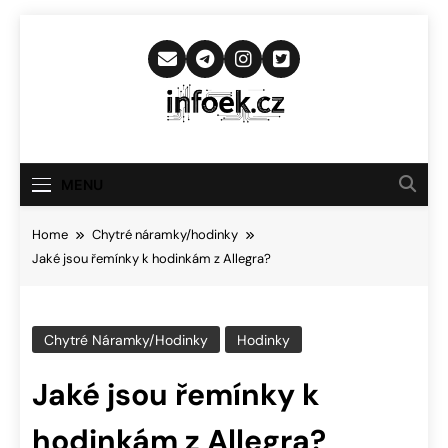
Skip
to
content
Infoek.cz
Web Věnující Se Technologickým
Novinkám
MENU
Home
Chytré náramky/hodinky
Jaké jsou řemínky k hodinkám z Allegra?
Chytré Náramky/hodinky
Hodinky
Jaké jsou řemínky k
hodinkám z Allegra?