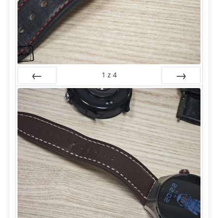
1
z
4
Předchozí
Další