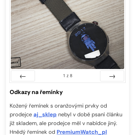
1
z
8
Předchozí
Další
Odkazy na řemínky
Kožený řemínek s oranžovými prvky od
prodejce
aj_sklep
nebyl v době psaní článku
již skladem, ale prodejce měl v nabídce jiný.
Hnědý řemínek od
PremiumWatch_pl