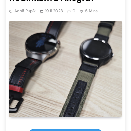
Adolf Pupík
19.11.2023
0
5 Mins