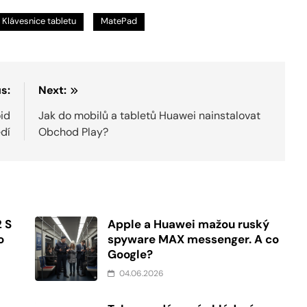
Klávesnice tabletu
MatePad
s:
Next:
oid
Jak do mobilů a tabletů Huawei nainstalovat
edí
Obchod Play?
2 S
Apple a Huawei mažou ruský
o
spyware MAX messenger. A co
Google?
04.06.2026