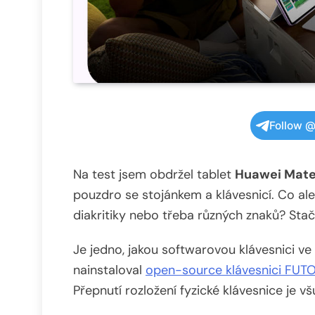
Follow @
Na test jsem obdržel tablet
Huawei Mate
pouzdro se stojánkem a klávesnicí. Co a
diakritiky nebo třeba různých znaků? Stačí
Je jedno, jakou softwarovou klávesnici ve
nainstaloval
open-source klávesnici FUT
Přepnutí rozložení fyzické klávesnice je vš