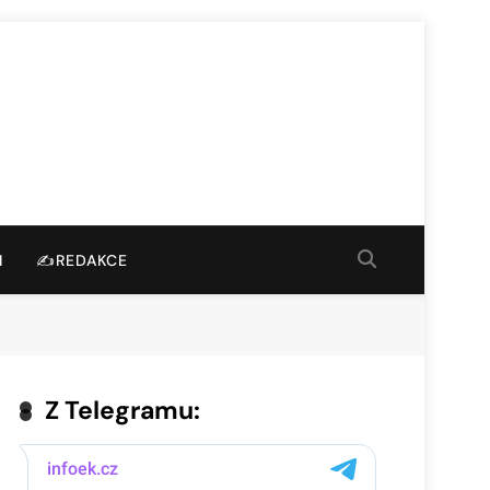
I
✍️REDAKCE
Z Telegramu: