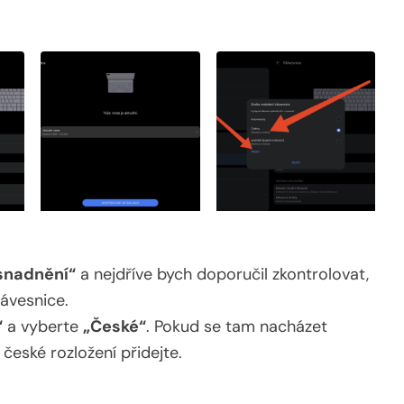
snadnění“
a nejdříve bych doporučil zkontrolovat,
lávesnice.
“
a vyberte
„České“
. Pokud se tam nacházet
 české rozložení přidejte.