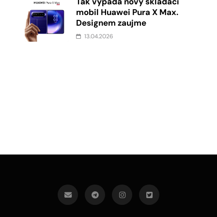
d
Tak vypadá nový skládací
mobil Huawei Pura X Max.
Designem zaujme
13.04.2026