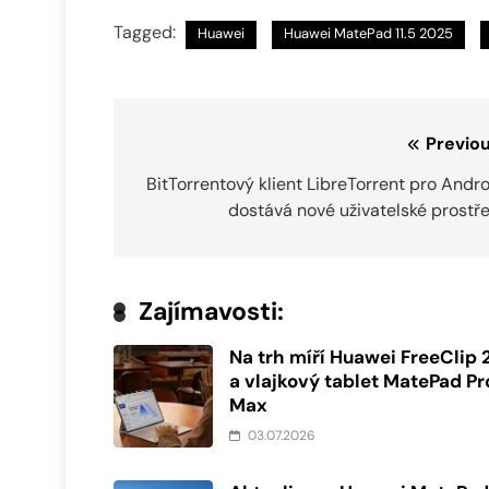
Tagged:
Huawei
Huawei MatePad 11.5 2025
Navigace
Previou
pro
BitTorrentový klient LibreTorrent pro Andr
dostává nové uživatelské prostř
příspěvek
Zajímavosti:
Na trh míří Huawei FreeClip 
a vlajkový tablet MatePad Pr
Max
03.07.2026