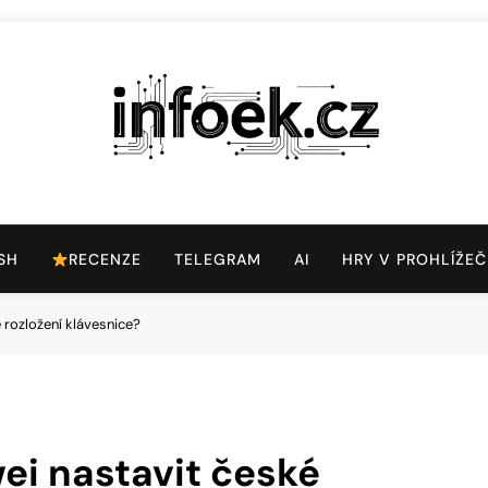
Infoek.cz
Web Věnující Se Technologickým Novinkám
SH
RECENZE
TELEGRAM
AI
HRY V PROHLÍŽEČ
 rozložení klávesnice?
ei nastavit české