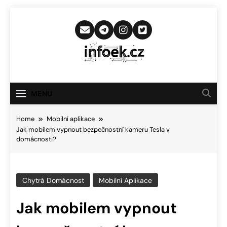
Skip
to
content
Infoek.cz
Web Věnující Se Technologickým
Novinkám
MENU
Home
Mobilní aplikace
Jak mobilem vypnout bezpečnostní kameru Tesla v
domácnosti?
Chytrá Domácnost
Mobilní Aplikace
Jak mobilem vypnout