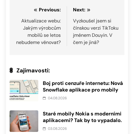
Navigace
Previous:
Next:
pro
Aktualizace webu:
Vyzkoušel jsem si
Jakým výrobcům
čínskou verzi TikToku
příspěvek
mobilů se letos
jménem Douyin. V
nebudeme věnovat?
čem je jiná?
Zajímavosti:
Boj proti cenzuře internetu: Nová
Snowflake aplikace pro mobily
04.08.2026
Staré mobily Nokia s moderními
aplikacemi? Tak by to vypadalo.
03.08.2026