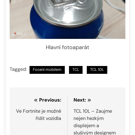
Hlavní fotoaparát
Tagged:
Focení mobilem
TCL
TCL 10L
Navigace
Previous:
Next:
pro
Ve Fortnite je možné
TCL 10L – Zaujme
řídit vozidla
nejen hezkým
příspěvek
displejem a
slušivým designem