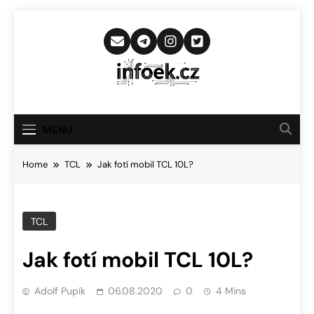
Skip
to
content
Infoek.cz
Web Věnující Se Technologickým
Novinkám
MENU
Home
TCL
Jak fotí mobil TCL 10L?
TCL
Jak fotí mobil TCL 10L?
Adolf Pupík
06.08.2020
0
4 Mins