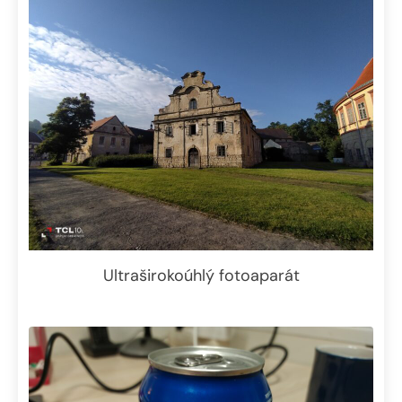
Ultraširokoúhlý fotoaparát