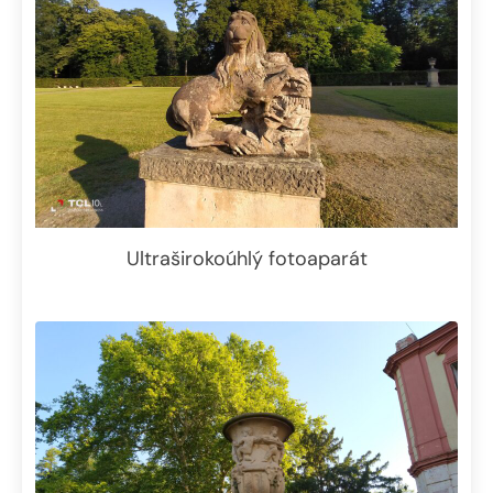
Ultraširokoúhlý fotoaparát