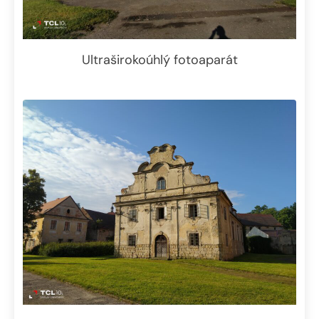
Ultraširokoúhlý fotoaparát