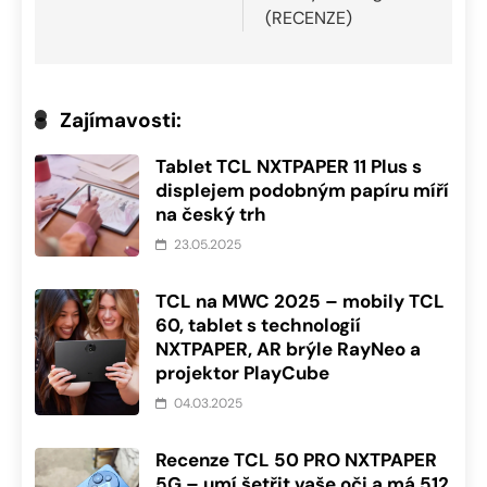
(RECENZE)
Zajímavosti:
Tablet TCL NXTPAPER 11 Plus s
displejem podobným papíru míří
na český trh
23.05.2025
TCL na MWC 2025 – mobily TCL
60, tablet s technologií
NXTPAPER, AR brýle RayNeo a
projektor PlayCube
04.03.2025
Recenze TCL 50 PRO NXTPAPER
5G – umí šetřit vaše oči a má 512