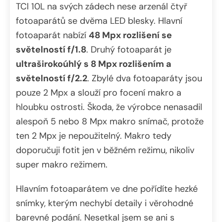
TCl 10L na svých zádech nese arzenál čtyř
fotoaparátů se dvěma LED blesky. Hlavní
fotoaparát nabízí
48 Mpx rozlišení se
světelností f/1.8
. Druhý fotoaparát je
ultraširokoúhlý s 8 Mpx rozlišením a
světelností f/2.2
. Zbylé dva fotoaparáty jsou
pouze 2 Mpx a slouží pro focení makro a
hloubku ostrosti. Škoda, že výrobce nenasadil
alespoň 5 nebo 8 Mpx makro snímač, protože
ten 2 Mpx je nepoužitelný. Makro tedy
doporučuji fotit jen v běžném režimu, nikoliv
super makro režimem.
Hlavním fotoaparátem ve dne pořídíte hezké
snímky, kterým nechybí detaily i věrohodné
barevné podání. Nesetkal jsem se ani s