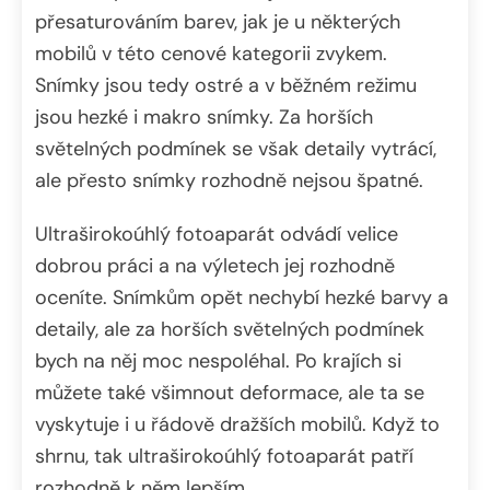
přesaturováním barev, jak je u některých
mobilů v této cenové kategorii zvykem.
Snímky jsou tedy ostré a v běžném režimu
jsou hezké i makro snímky. Za horších
světelných podmínek se však detaily vytrácí,
ale přesto snímky rozhodně nejsou špatné.
Ultraširokoúhlý fotoaparát odvádí velice
dobrou práci a na výletech jej rozhodně
oceníte. Snímkům opět nechybí hezké barvy a
detaily, ale za horších světelných podmínek
bych na něj moc nespoléhal. Po krajích si
můžete také všimnout deformace, ale ta se
vyskytuje i u řádově dražších mobilů. Když to
shrnu, tak ultraširokoúhlý fotoaparát patří
rozhodně k něm lepším.