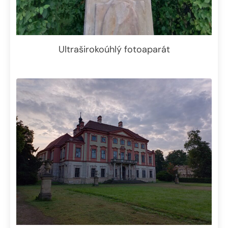
Ultraširokoúhlý fotoaparát