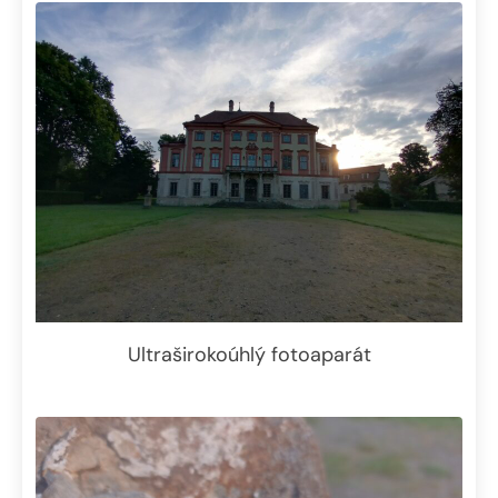
Ultraširokoúhlý fotoaparát