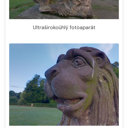
Ultraširokoúhlý fotoaparát