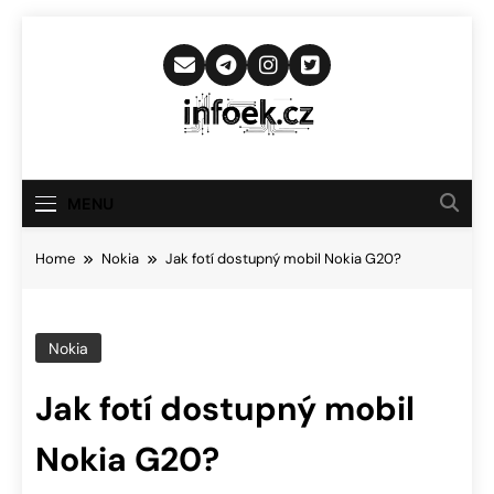
Skip
to
content
Infoek.cz
Web Věnující Se Technologickým
Novinkám
MENU
Home
Nokia
Jak fotí dostupný mobil Nokia G20?
Nokia
Jak fotí dostupný mobil
Nokia G20?