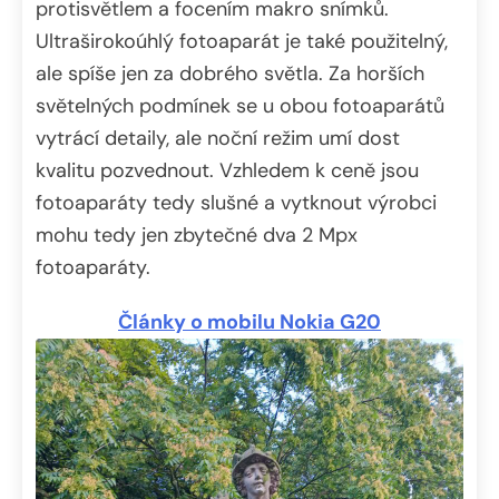
protisvětlem a focením makro snímků.
Ultraširokoúhlý fotoaparát je také použitelný,
ale spíše jen za dobrého světla. Za horších
světelných podmínek se u obou fotoaparátů
vytrácí detaily, ale noční režim umí dost
kvalitu pozvednout. Vzhledem k ceně jsou
fotoaparáty tedy slušné a vytknout výrobci
mohu tedy jen zbytečné dva 2 Mpx
fotoaparáty.
Články o mobilu Nokia G20