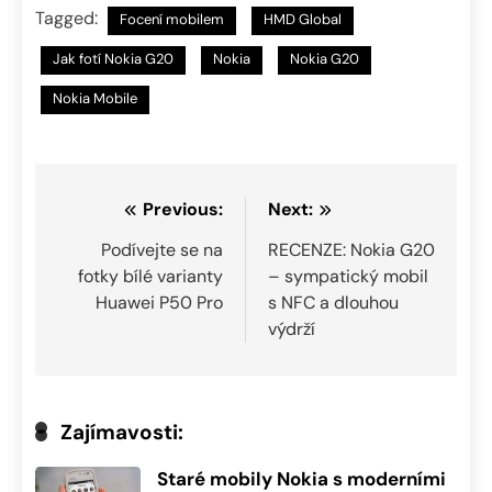
Tagged:
Focení mobilem
HMD Global
Jak fotí Nokia G20
Nokia
Nokia G20
Nokia Mobile
Navigace
Previous:
Next:
pro
Podívejte se na
RECENZE: Nokia G20
fotky bílé varianty
– sympatický mobil
příspěvek
Huawei P50 Pro
s NFC a dlouhou
výdrží
Zajímavosti:
Staré mobily Nokia s moderními