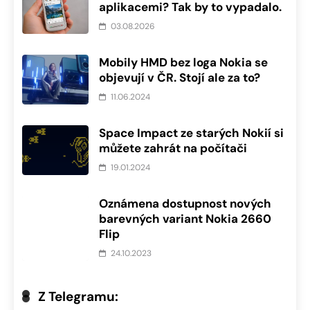
aplikacemi? Tak by to vypadalo.
03.08.2026
Mobily HMD bez loga Nokia se
objevují v ČR. Stojí ale za to?
11.06.2024
Space Impact ze starých Nokií si
můžete zahrát na počítači
19.01.2024
Oznámena dostupnost nových
barevných variant Nokia 2660
Flip
24.10.2023
Z Telegramu: