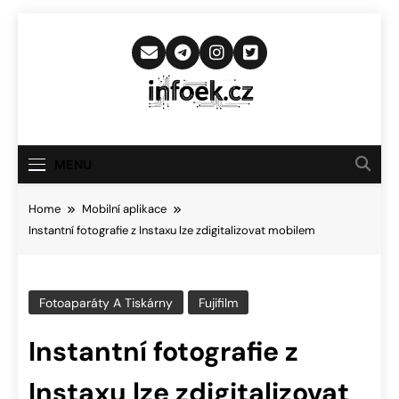
Skip
to
content
Infoek.cz
Web Věnující Se Technologickým
Novinkám
MENU
Home
Mobilní aplikace
Instantní fotografie z Instaxu lze zdigitalizovat mobilem
Fotoaparáty A Tiskárny
Fujifilm
Instantní fotografie z
Instaxu lze zdigitalizovat