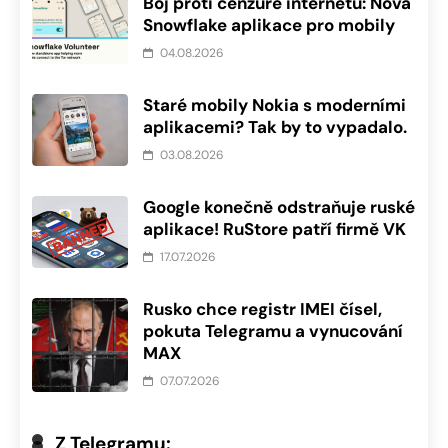
Boj proti cenzuře internetu: Nová
Snowflake aplikace pro mobily
04.08.2026
Staré mobily Nokia s moderními
aplikacemi? Tak by to vypadalo.
03.08.2026
Google konečně odstraňuje ruské
aplikace! RuStore patří firmě VK
17.07.2026
Rusko chce registr IMEI čísel,
pokuta Telegramu a vynucování
MAX
07.07.2026
Z Telegramu: