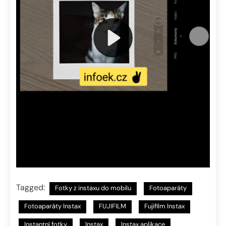
Tagged:
Fotky z instaxu do mobilu
Fotoaparáty
Fotoaparáty Instax
FUJIFILM
Fujifilm Instax
Instantní fotky
Instax
Instax aplikace