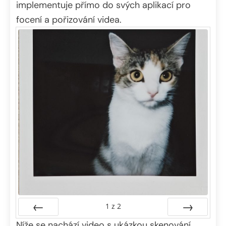
implementuje přímo do svých aplikací pro
focení a pořizování videa.
1
z
2
Níže se nachází video s ukázkou skenování
Předchozí
Další