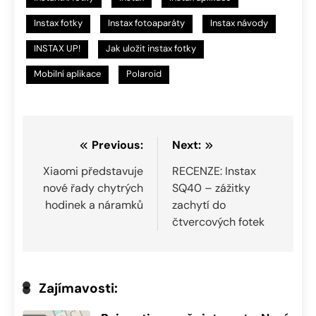
Instax fotky
Instax fotoaparáty
Instax návody
INSTAX UP!
Jak uložit instax fotky
Mobilní aplikace
Polaroid
Navigace
Previous:
Next:
pro
Xiaomi představuje
RECENZE: Instax
nové řady chytrých
SQ40 – zážitky
příspěvek
hodinek a náramků
zachytí do
čtvercových fotek
Zajímavosti: