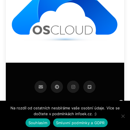
infoek.cz 2026.Developed By
.
BlazeThemes
Na rozdíl od ostatních nesbíráme vaše osobní údaje. Více se
dočtete v podmínkách infoek.cz. :)
Souhlasím
Smluvní podmínky a GDPR