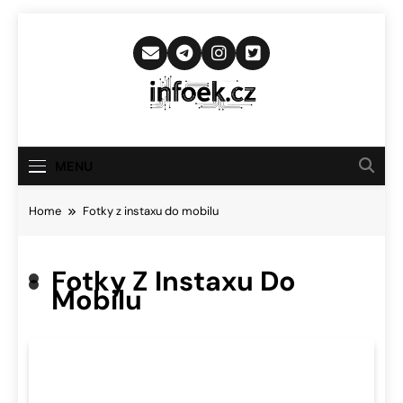
Skip
to
content
Infoek.cz
Web Věnující Se Technologickým
Novinkám
MENU
Home
Fotky z instaxu do mobilu
Fotky Z Instaxu Do
Mobilu