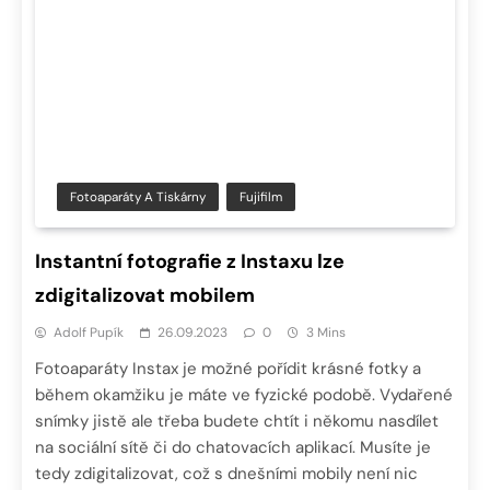
Fotoaparáty A Tiskárny
Fujifilm
Instantní fotografie z Instaxu lze
zdigitalizovat mobilem
Adolf Pupík
26.09.2023
0
3 Mins
Fotoaparáty Instax je možné pořídit krásné fotky a
během okamžiku je máte ve fyzické podobě. Vydařené
snímky jistě ale třeba budete chtít i někomu nasdílet
na sociální sítě či do chatovacích aplikací. Musíte je
tedy zdigitalizovat, což s dnešními mobily není nic