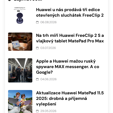
Huawei u nás prodává tři edice
otevřených sluchátek FreeClip 2
06.08.2026
Na trh míří Huawei FreeClip 2 S a
vlajkový tablet MatePad Pro Max
03.07.2026
Apple a Huawei mažou ruský
spyware MAX messenger. A co
Google?
04.06.2026
Aktualizace Huawei MatePad 11.5
2025: drobná a příjemná
vylepšení
29.05.2026