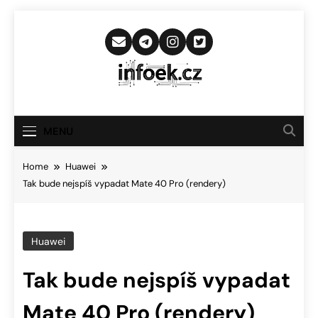
Skip
to
content
Infoek.cz
Web Věnující Se Technologickým
Novinkám
MENU
Home
Huawei
Tak bude nejspíš vypadat Mate 40 Pro (rendery)
Huawei
Tak bude nejspíš vypadat
Mate 40 Pro (rendery)