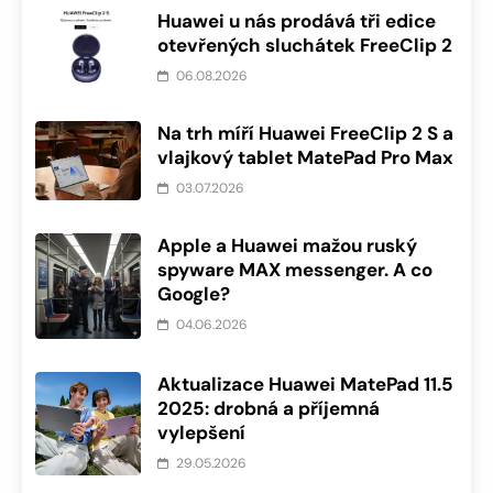
Huawei u nás prodává tři edice
otevřených sluchátek FreeClip 2
06.08.2026
Na trh míří Huawei FreeClip 2 S a
vlajkový tablet MatePad Pro Max
03.07.2026
Apple a Huawei mažou ruský
spyware MAX messenger. A co
Google?
04.06.2026
Aktualizace Huawei MatePad 11.5
2025: drobná a příjemná
vylepšení
29.05.2026