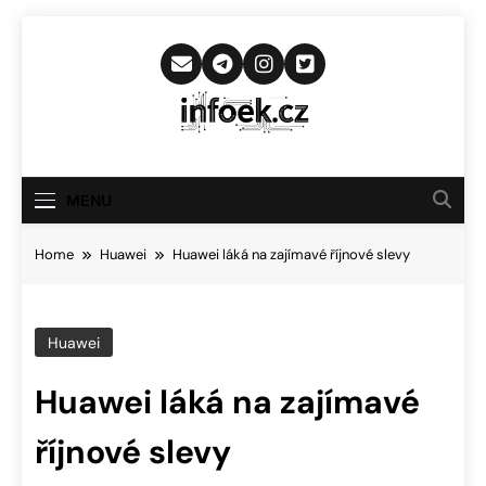
Skip
to
content
Infoek.cz
Web Věnující Se Technologickým
Novinkám
MENU
Home
Huawei
Huawei láká na zajímavé říjnové slevy
Huawei
Huawei láká na zajímavé
říjnové slevy