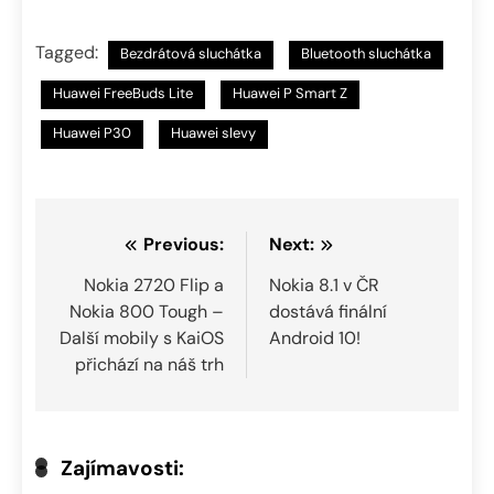
Tagged:
Bezdrátová sluchátka
Bluetooth sluchátka
Huawei FreeBuds Lite
Huawei P Smart Z
Huawei P30
Huawei slevy
Navigace
Previous:
Next:
pro
Nokia 2720 Flip a
Nokia 8.1 v ČR
Nokia 800 Tough –
dostává finální
příspěvek
Další mobily s KaiOS
Android 10!
přichází na náš trh
Zajímavosti: