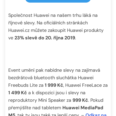
Společnost Huawei na našem trhu láká na
říjnové slevy. Na oficiálních stránkách
Huawei.cz můžete zakoupit Huawei produkty
ve
23% slevě do 20. října 2019
.
Event umění pak nabídne slevy na zajímavá
bezdrátová bluetooth sluchátka Huawei
Freebuds Lite za
1 999 Kč
, Huawei FreeLace za
1 499 Kč
a k dispozici jsou i slevy na
reproduktory Mini Speaker za
999 Kč
. Pokud
přemýšlíte nad tabletem
Huawei MediaPad
M5
, tak ty jsou také za lepší ceny. –
Odkaz na