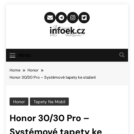
Skip
to
content
Infoek.cz
Web Věnující Se Technologickým
Novinkám
MENU
Home
Honor
Honor 30/30 Pro – Systémové tapety ke stažení
Honor
Tapety Na Mobil
Honor 30/30 Pro –
Systémové tapety ke