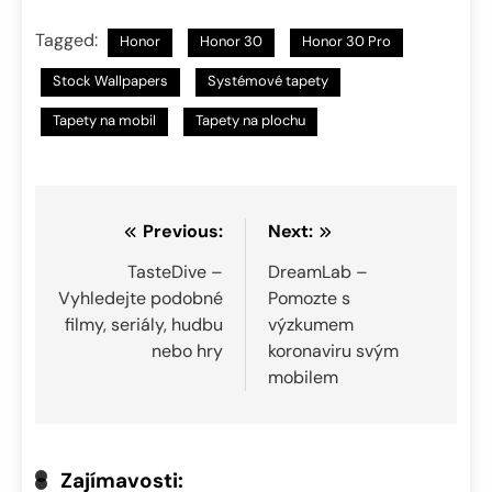
Tagged:
Honor
Honor 30
Honor 30 Pro
Stock Wallpapers
Systémové tapety
Tapety na mobil
Tapety na plochu
Navigace
Previous:
Next:
pro
TasteDive –
DreamLab –
Vyhledejte podobné
Pomozte s
příspěvek
filmy, seriály, hudbu
výzkumem
nebo hry
koronaviru svým
mobilem
Zajímavosti: