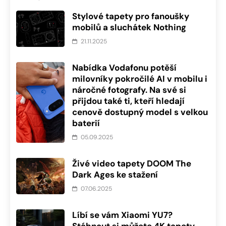
Stylové tapety pro fanoušky
mobilů a sluchátek Nothing
21.11.2025
Nabídka Vodafonu potěší
milovníky pokročilé AI v mobilu i
náročné fotografy. Na své si
přijdou také ti, kteří hledají
cenově dostupný model s velkou
baterií
05.09.2025
Živé video tapety DOOM The
Dark Ages ke stažení
07.06.2025
Líbí se vám Xiaomi YU7?
Stáhnout si můžete 4K tapety