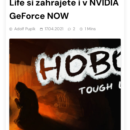
Life si zahrajete i v NVIDIA
GeForce NOW
Adolf Pupík
17.04.2021
2
1 Mins