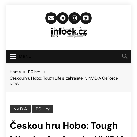
Skip
to
content
Infoek.cz
Web Věnující Se Technologickým
Novinkám
MENU
Home
PC hry
Českou hru Hobo: Tough Life si zahrajete i v NVIDIA GeForce
NOW
NVIDIA
PC Hry
Českou hru Hobo: Tough