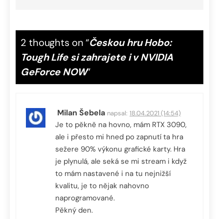
2 thoughts on “
Českou hru Hobo:
Tough Life si zahrajete i v NVIDIA
GeForce NOW
”
Milan Šebela
napsal:
18.04.2021 (14:54)
Je to pěkně na hovno, mám RTX 3090,
ale i přesto mi hned po zapnutí ta hra
sežere 90% výkonu grafické karty. Hra
je plynulá, ale seká se mi stream i když
to mám nastavené i na tu nejnižší
kvalitu, je to nějak nahovno
naprogramované.
Pěkný den.