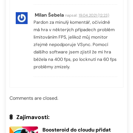
Milan Šebela
napsal:
19.04.2021 (12:23)
Pardon za minulý komentář, očividně
má hra v některých případech problém
limitováním FPS, jelikož můj monitor
zřejmě nepodporuje VSync. Pomocí
dalšího software jsem zjistil že mi hra
běžela na 400 fps, po locknutí na 60 fps
problémy zmizely.
Comments are closed.
Zajímavosti:
Boosteroid do cloudu přidat