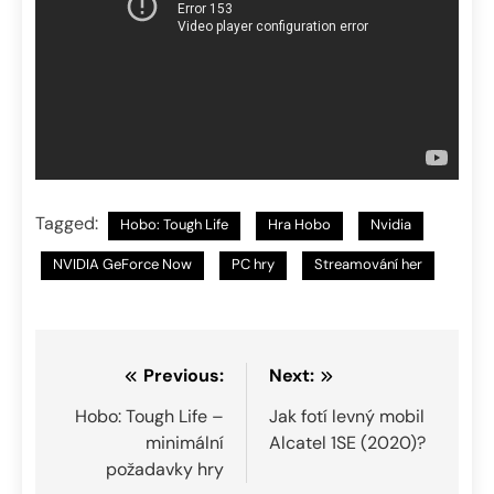
Tagged:
Hobo: Tough Life
Hra Hobo
Nvidia
NVIDIA GeForce Now
PC hry
Streamování her
Navigace
Previous:
Next:
pro
Hobo: Tough Life –
Jak fotí levný mobil
minimální
Alcatel 1SE (2020)?
příspěvek
požadavky hry