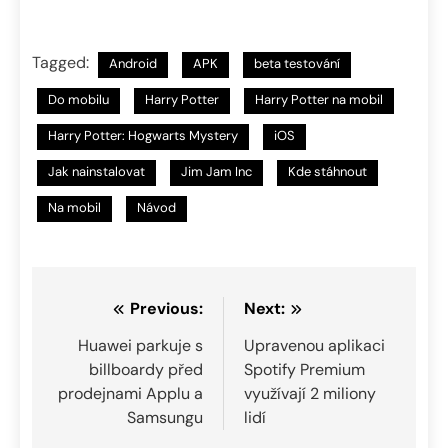
Tagged:
Android
APK
beta testování
Do mobilu
Harry Potter
Harry Potter na mobil
Harry Potter: Hogwarts Mystery
iOS
Jak nainstalovat
Jim Jam Inc
Kde stáhnout
Na mobil
Návod
Navigace
Previous:
Next:
pro
Huawei parkuje s
Upravenou aplikaci
billboardy před
Spotify Premium
příspěvek
prodejnami Applu a
využívají 2 miliony
Samsungu
lidí