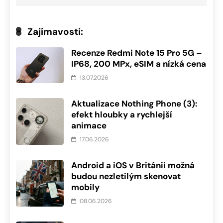
Zajímavosti:
Recenze Redmi Note 15 Pro 5G –
IP68, 200 MPx, eSIM a nízká cena
13.07.2026
Aktualizace Nothing Phone (3):
efekt hloubky a rychlejší
animace
17.06.2026
Android a iOS v Británii možná
budou nezletilým skenovat
mobily
08.06.2026