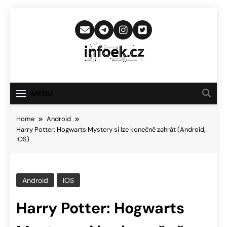
Skip
to
content
Infoek.cz
Web Věnující Se Technologickým
Novinkám
MENU
Home
Android
Harry Potter: Hogwarts Mystery si lze konečně zahrát (Android,
iOS)
Android
IOS
Harry Potter: Hogwarts