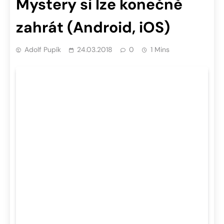
Mystery si lze konečně
zahrát (Android, iOS)
Adolf Pupík
24.03.2018
0
1 Mins