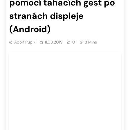
pomocí tahacích gest po
stranách displeje
(Android)
Adolf Pupík
11.03.2019
0
3 Mins