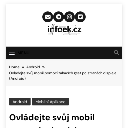
Skip
to
content
Infoek.cz
Web Věnující Se Technologickým
Novinkám
MENU
Home
Android
Ovládejte svůj mobil pomocí tahacích gest po stranách displeje
(Android)
Android
Mobilní Aplikace
Ovládejte svůj mobil