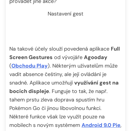
provádět jiné akce?
Nastavení gest
Na takové účely slouží povedená aplikace
Full
Screen Gestures
od vývojáře
Agooday
(
Obchodu Play
). Některým uživatelům může
vadit absence češtiny, ale její ovládání je
snadné. Aplikace umožňují
využívání gest na
bocích displeje
. Funguje to tak, že např.
tahem prstu zleva doprava spustím hru
Pokémon Go či jinou libovolnou funkci.
Některé funkce však lze využít pouze na
mobilech s novým systémem
Android 9.0 Pie
,