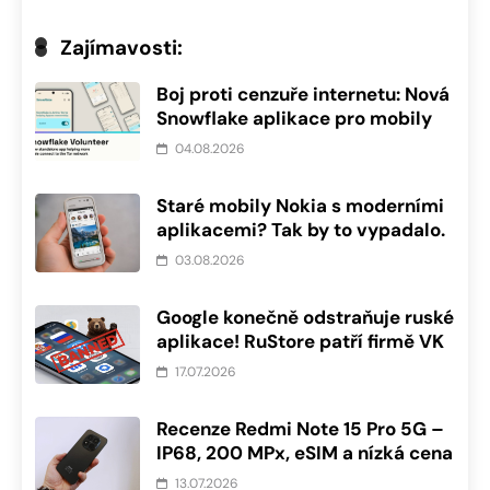
Zajímavosti:
Boj proti cenzuře internetu: Nová
Snowflake aplikace pro mobily
04.08.2026
Staré mobily Nokia s moderními
aplikacemi? Tak by to vypadalo.
03.08.2026
Google konečně odstraňuje ruské
aplikace! RuStore patří firmě VK
17.07.2026
Recenze Redmi Note 15 Pro 5G –
IP68, 200 MPx, eSIM a nízká cena
13.07.2026