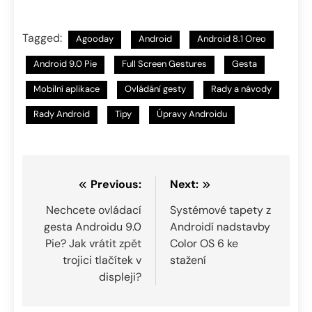
Tagged:
Agooday
Android
Android 8.1 Oreo
Android 9.0 Pie
Full Screen Gestures
Gesta
Mobilní aplikace
Ovládání gesty
Rady a návody
Rady Android
Tipy
Úpravy Androidu
Navigace
Previous:
Next:
pro
Nechcete ovládací
Systémové tapety z
gesta Androidu 9.0
Androidí nadstavby
příspěvek
Pie? Jak vrátit zpět
Color OS 6 ke
trojici tlačítek v
stažení
displeji?