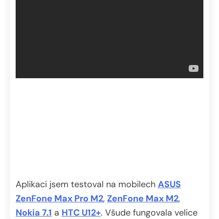
Aplikaci jsem testoval na mobilech
ASUS
ZenFone Max Pro M2
,
ZenFone Max M2
,
Nokia 7.1
a
HTC U12+
. Všude fungovala velice