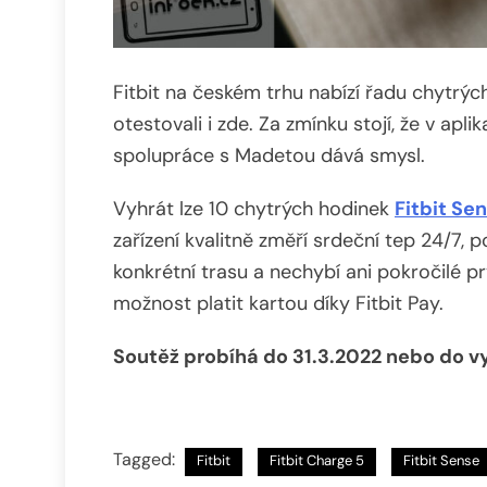
Fitbit na českém trhu nabízí řadu chytrýc
otestovali i zde. Za zmínku stojí, že v aplik
spolupráce s Madetou dává smysl.
Vyhrát lze 10 chytrých hodinek
Fitbit Se
zařízení kvalitně změří srdeční tep 24/7, 
konkrétní trasu a nechybí ani pokročilé p
možnost platit kartou díky Fitbit Pay.
Soutěž probíhá do 31.3.2022 nebo do v
Tagged:
Fitbit
Fitbit Charge 5
Fitbit Sense