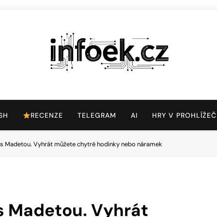
Infoek.cz
Web Věnující Se Technologickým Novinkám
SH
RECENZE
TELEGRAM
AI
HRY V PROHLÍŽEČ
e s Madetou. Vyhrát můžete chytré hodinky nebo náramek
 s Madetou. Vyhrát