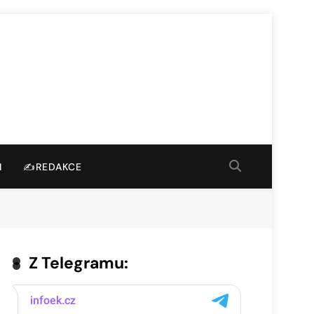
I
✍️REDAKCE
Z Telegramu: