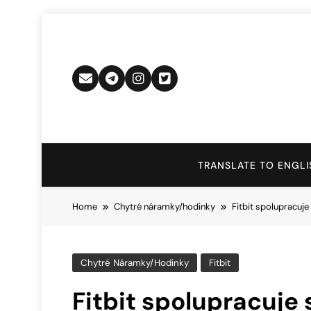
Skip
to
content
TRANSLATE TO ENGLI
Home
Chytré náramky/hodinky
Fitbit spolupracuj
Chytré Náramky/hodinky
Fitbit
Fitbit spolupracuje