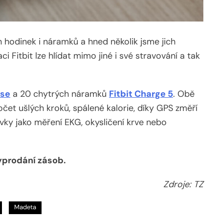
h hodinek i náramků a hned několik jsme jich
aci Fitbit lze hlídat mimo jiné i své stravování a tak
nse
a 20 chytrých náramků
Fitbit Charge 5
. Obě
počet ušlých kroků, spálené kalorie, díky GPS změří
rvky jako měření EKG, okysličení krve nebo
yprodání zásob.
Zdroje: TZ
Madeta