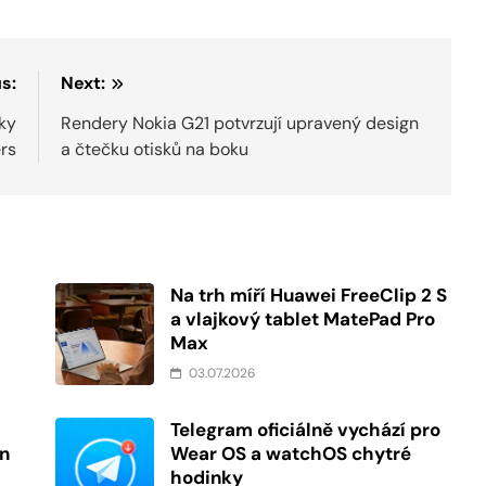
s:
Next:
aky
Rendery Nokia G21 potvrzují upravený design
ers
a čtečku otisků na boku
Na trh míří Huawei FreeClip 2 S
a vlajkový tablet MatePad Pro
Max
03.07.2026
6
Telegram oficiálně vychází pro
en
Wear OS a watchOS chytré
hodinky