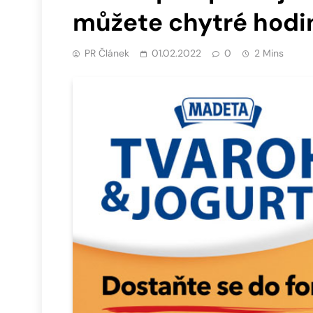
můžete chytré hod
PR Článek
01.02.2022
0
2 Mins