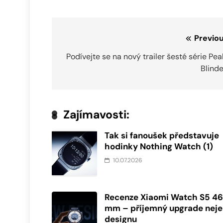
Navigace
Previou
pro
Podívejte se na nový trailer šesté série Pe
Blind
příspěvek
Zajímavosti:
Tak si fanoušek představuje
hodinky Nothing Watch (1)
10.07.2026
Recenze Xiaomi Watch S5 4
mm – příjemný upgrade nej
designu