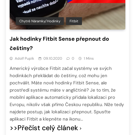
Chytré Náramky/hodinky
Fitbit
Jak hodinky Fitbit Sense přepnout do
češtiny?
Adolf Pupík
09.10.2020
0
1 Mins
Americký výrobce Fitbit začal systémy ve svých
hodinkách překládat do češtiny, což mohu jen
pochválit. Máte nové hodinky Fitbit Sense, ale
prostředí systému máte v angličtině? Je to tím, že
mobilní aplikace automaticky přidala lokalizaci pro
Evropu, nikoliv však přímo Českou republiku. Níže tedy
najdete postup, jak lokalizaci přepnout. Spusťte
aplikaci Fitbit a klepněte na ikonu…
>>Přečíst celý článek