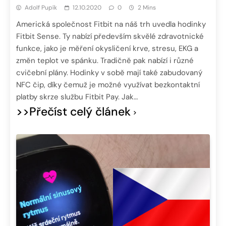
Adolf Pupík
12.10.2020
0
2 Mins
Americká společnost Fitbit na náš trh uvedla hodinky
Fitbit Sense. Ty nabízí především skvělé zdravotnické
funkce, jako je měření okysličení krve, stresu, EKG a
změn teplot ve spánku. Tradičně pak nabízí i různé
cvičební plány. Hodinky v sobě mají také zabudovaný
NFC čip, díky čemuž je možné využívat bezkontaktní
platby skrze službu Fitbit Pay. Jak…
>>Přečíst celý článek