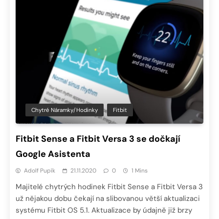
Chytré Náramky/hodinky
Fitbit
Fitbit Sense a Fitbit Versa 3 se dočkají
Google Asistenta
Adolf Pupík
21.11.2020
0
1 Mins
Majitelé chytrých hodinek Fitbit Sense a Fitbit Versa 3
už nějakou dobu čekají na slibovanou větší aktualizaci
systému Fitbit OS 5.1. Aktualizace by údajně již brzy