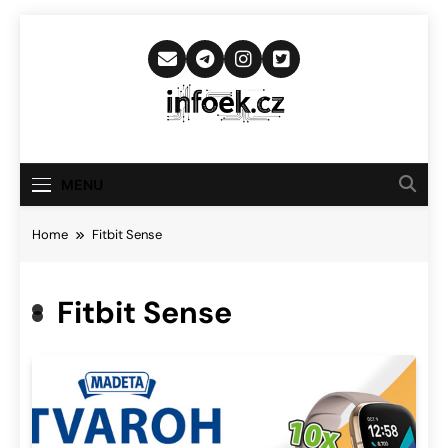
Skip
to
content
Infoek.cz
Web Věnující Se Technologickým
Novinkám
MENU
Home
Fitbit Sense
Fitbit Sense