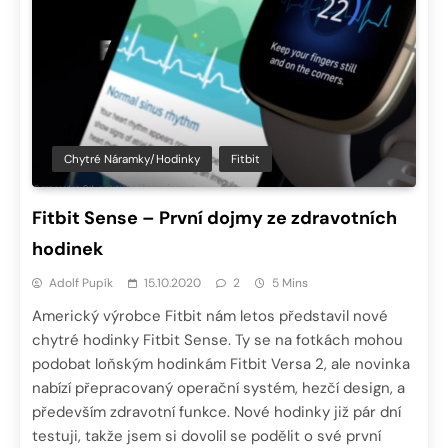
Chytré Náramky/hodinky
Fitbit
Fitbit Sense – První dojmy ze zdravotních
hodinek
Adolf Pupík
15.10.2020
2
5 Mins
Americký výrobce Fitbit nám letos představil nové
chytré hodinky Fitbit Sense. Ty se na fotkách mohou
podobat loňským hodinkám Fitbit Versa 2, ale novinka
nabízí přepracovaný operační systém, hezčí design, a
především zdravotní funkce. Nové hodinky již pár dní
testuji, takže jsem si dovolil se podělit o své první