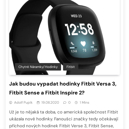
Chytré Náramky/hodinky
Fitbit
Jak budou vypadat hodinky Fitbit Versa 3,
Fitbit Sense a Fitbit Inspire 2?
Adolf Pupík
19.08.2020
0
1 Mins
Už je to nějaká ta doba, co americká společnost Fitbit
ukázala nové hodinky. Fanoušci značky tedy očekávají
příchod nových hodinek Fitbit Verse 3, Fitbit Sense,