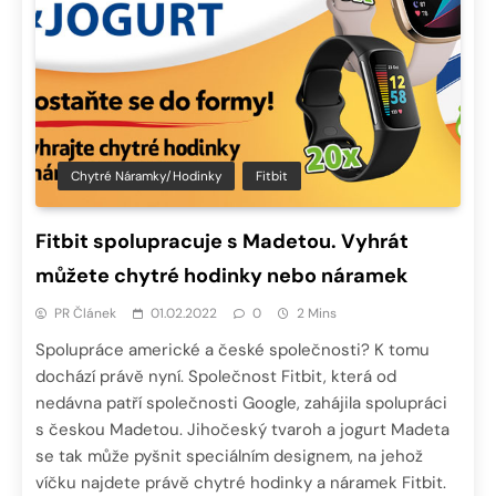
Chytré Náramky/hodinky
Fitbit
Fitbit spolupracuje s Madetou. Vyhrát
můžete chytré hodinky nebo náramek
PR Článek
01.02.2022
0
2 Mins
Spolupráce americké a české společnosti? K tomu
dochází právě nyní. Společnost Fitbit, která od
nedávna patří společnosti Google, zahájila spolupráci
s českou Madetou. Jihočeský tvaroh a jogurt Madeta
se tak může pyšnit speciálním designem, na jehož
víčku najdete právě chytré hodinky a náramek Fitbit.