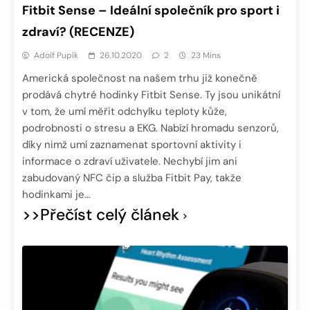
Fitbit Sense – Ideální společník pro sport i
zdraví? (RECENZE)
Adolf Pupík
26.10.2020
2
23 Mins
Americká společnost na našem trhu již konečně
prodává chytré hodinky Fitbit Sense. Ty jsou unikátní
v tom, že umí měřit odchylku teploty kůže,
podrobnosti o stresu a EKG. Nabízí hromadu senzorů,
díky nimž umí zaznamenat sportovní aktivity i
informace o zdraví uživatele. Nechybí jim ani
zabudovaný NFC čip a služba Fitbit Pay, takže
hodinkami je…
>>Přečíst celý článek