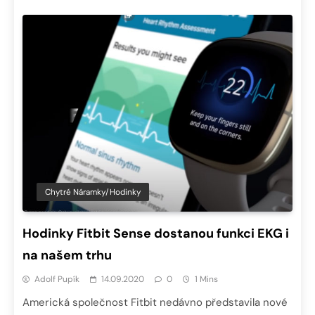
Chytré Náramky/hodinky
Hodinky Fitbit Sense dostanou funkci EKG i
na našem trhu
Adolf Pupík
14.09.2020
0
1 Mins
Americká společnost Fitbit nedávno představila nové