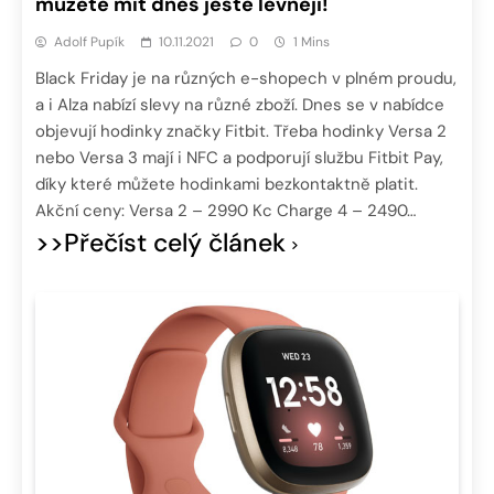
můžete mít dnes ještě levněji!
Adolf Pupík
10.11.2021
0
1 Mins
Black Friday je na různých e-shopech v plném proudu,
a i Alza nabízí slevy na různé zboží. Dnes se v nabídce
objevují hodinky značky Fitbit. Třeba hodinky Versa 2
nebo Versa 3 mají i NFC a podporují službu Fitbit Pay,
díky které můžete hodinkami bezkontaktně platit.
Akční ceny: Versa 2 – 2990 Kc Charge 4 – 2490…
>>Přečíst celý článek