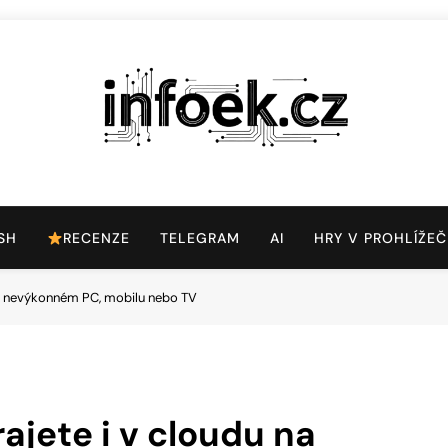
Infoek.cz
Web Věnující Se Technologickým Novinkám
SH
RECENZE
TELEGRAM
AI
HRY V PROHLÍŽEČ
 na nevýkonném PC, mobilu nebo TV
rajete i v cloudu na