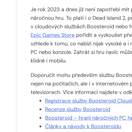
Je rok 2023 a dnes již není zapotřebí mít
náročnou hru. To platí i o Dead Island 2, p
v cloudových službách Boosteroid nebo N
Epic Games Store
pořídit a vyzkoušet pře
vzhlede k tomu, co nabízí nijak vysoké a i
PC nebo konzole. Zahrát si hru navíc může
klidně i mobilu.
Doporučit mohu především službu Booster
nejen na počítačích, ale i v internetovém p
televizorech. Více informací najdete v odk
Registrace služby Boosteroid Clou
Recenze služby Boosteroid
Boosteroid – hraní náročných PC he
Články a návody k Boosteroidu