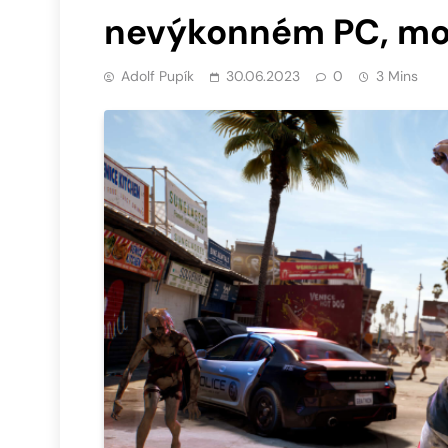
nevýkonném PC, mo
Adolf Pupík
30.06.2023
0
3 Mins