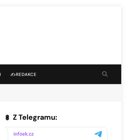
I
✍️REDAKCE
Z Telegramu: