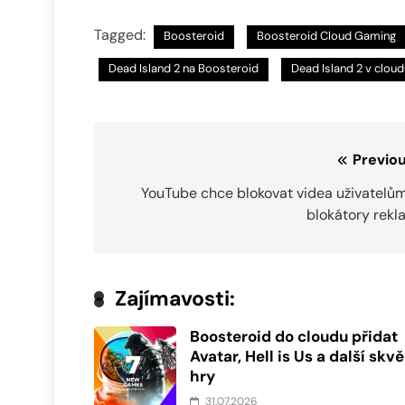
Tagged:
Boosteroid
Boosteroid Cloud Gaming
Dead Island 2 na Boosteroid
Dead Island 2 v cloud
Navigace
Previou
pro
YouTube chce blokovat videa uživatelům
blokátory rekl
příspěvek
Zajímavosti:
Boosteroid do cloudu přidat
Avatar, Hell is Us a další skvě
hry
31.07.2026