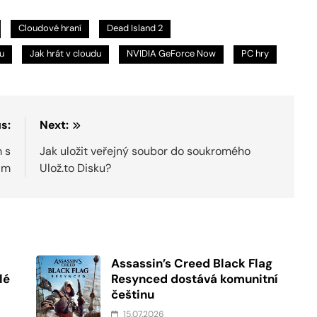
Cloudové hraní
Dead Island 2
u
Jak hrát v cloudu
NVIDIA GeForce Now
PC hry
s:
Next:
 s
Jak uložit veřejný soubor do soukromého
am
Ulož.to Disku?
Assassin’s Creed Black Flag
lé
Resynced dostává komunitní
češtinu
15.07.2026