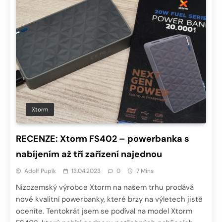
Xtorm
RECENZE: Xtorm FS402 – powerbanka s
nabíjením až tří zařízení najednou
Adolf Pupík
13.04.2023
0
7 Mins
Nizozemský výrobce Xtorm na našem trhu prodává
nové kvalitní powerbanky, které brzy na výletech jistě
oceníte. Tentokrát jsem se podíval na model Xtorm