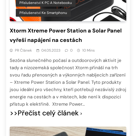
Příslušenství K PC A Notebooku
Příslušenství Ke Smartphonu
Xtorm Xtreme Power Station a Solar Panel
vyřeší napájení na cestách
PR Článek
04.05.2023
0
10 Mins
Sezóna slunečného počasí a outdoorových aktivit je
tady a nizozemská společnost Xtorm přináší na trh
svou řadu přenosných a výkonných nabíjecích zařízení
– Xtreme Power Station a Solar Panel. Tyto produkty
jsou ideální pro všechny, kteří potřebují nezávislý zdroj
energie na cestách a v místech, kde není k dispozici
přístup k elektřině. Xtreme Power…
>>Přečíst celý článek