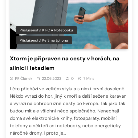
Příslušenství K PC A Notebooku
Příslušenství Ke Smartphonu
Xtorm je připraven na cesty v horách, na
silnici i letadlem
PR Článek
22.06.2023
0
7 Mins
Léto přichází ve velkém stylu a s ním i první dovolené.
Někdo vyrazí do hor, jiný k moři a další sežene karavan
a vyrazí na dobrodružné cesty po Evropě. Tak jako tak
budou mít ale všichni něco společného. Nenechají
doma své elektronické knihy, fotoaparáty, mobilní
telefony a někteří ani notebooky, nebo energeticky
náročné drony. I proto je…