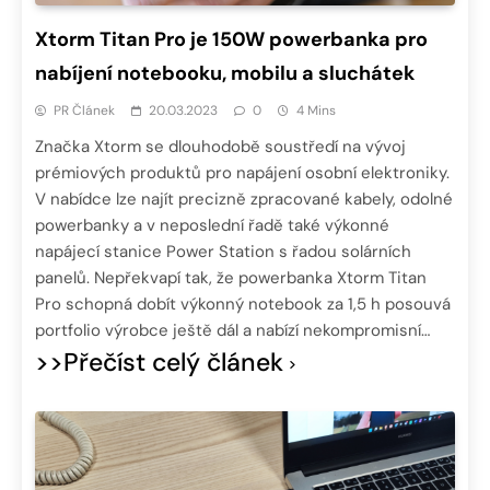
Xtorm Titan Pro je 150W powerbanka pro
nabíjení notebooku, mobilu a sluchátek
PR Článek
20.03.2023
0
4 Mins
Značka Xtorm se dlouhodobě soustředí na vývoj
prémiových produktů pro napájení osobní elektroniky.
V nabídce lze najít precizně zpracované kabely, odolné
powerbanky a v neposlední řadě také výkonné
napájecí stanice Power Station s řadou solárních
panelů. Nepřekvapí tak, že powerbanka Xtorm Titan
Pro schopná dobít výkonný notebook za 1,5 h posouvá
portfolio výrobce ještě dál a nabízí nekompromisní…
>>Přečíst celý článek