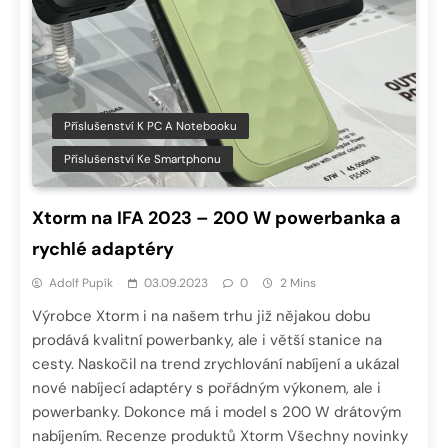
Příslušenství K PC A Notebooku
Příslušenství Ke Smartphonu
Xtorm na IFA 2023 – 200 W powerbanka a
rychlé adaptéry
Adolf Pupík
03.09.2023
0
2 Mins
Výrobce Xtorm i na našem trhu již nějakou dobu
prodává kvalitní powerbanky, ale i větší stanice na
cesty. Naskočil na trend zrychlování nabíjení a ukázal
nové nabíjecí adaptéry s pořádným výkonem, ale i
powerbanky. Dokonce má i model s 200 W drátovým
nabíjením. Recenze produktů Xtorm Všechny novinky