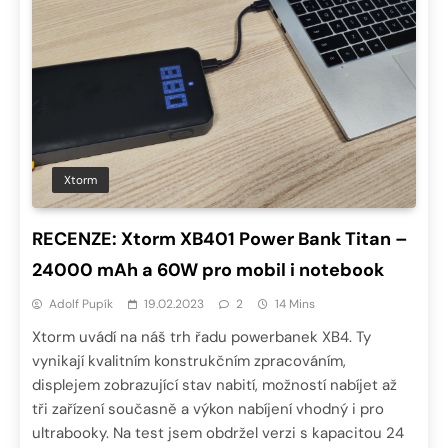
Xtorm
RECENZE: Xtorm XB401 Power Bank Titan –
24000 mAh a 60W pro mobil i notebook
Adolf Pupík
19.02.2023
2
14 Mins
Xtorm uvádí na náš trh řadu powerbanek XB4. Ty
vynikají kvalitním konstrukčním zpracováním,
displejem zobrazující stav nabití, možností nabíjet až
tři zařízení současně a výkon nabíjení vhodný i pro
ultrabooky. Na test jsem obdržel verzi s kapacitou 24