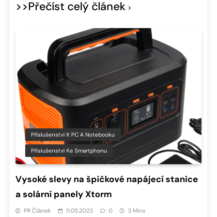
>>Přečíst celý článek
Příslušenství K PC A Notebooku
Příslušenství Ke Smartphonu
Vysoké slevy na špičkové napájecí stanice
a solární panely Xtorm
PR Článek
11.05.2023
0
3 Mins