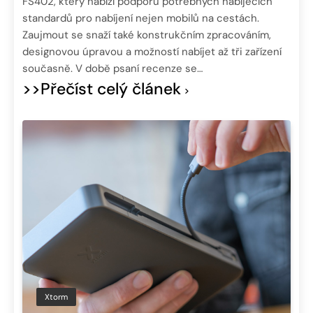
FS402, který nabízí podporu potřebných nabíjecích
standardů pro nabíjení nejen mobilů na cestách.
Zaujmout se snaží také konstrukčním zpracováním,
designovou úpravou a možností nabíjet až tři zařízení
současně. V době psaní recenze se…
>>Přečíst celý článek
Xtorm