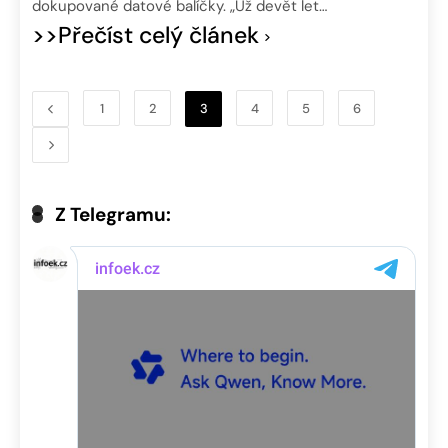
dokupované datové balíčky. „Už devět let…
>>Přečíst celý článek
1
2
3
4
5
6
Z Telegramu: