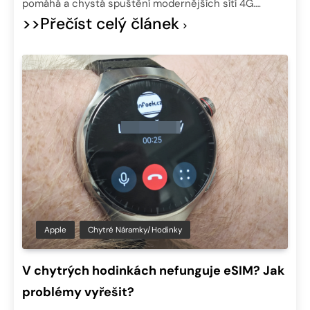
pomáhá a chystá spuštění modernějších sítí 4G….
>>Přečíst celý článek
Apple
Chytré Náramky/hodinky
V chytrých hodinkách nefunguje eSIM? Jak
problémy vyřešit?