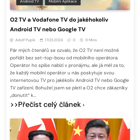
Android TV
Mobilní Aplikace
O2 TV a Vodafone TV do jakéhokoliv
Android TV nebo Google TV
Adolf Pupík
17.03.2024
0
9 Mins
Pár mých čtenářů se ozvalo, že O2 TV není možné
pořídit bez set-top-boxu od mobilního operátora.
Operátor ho spíše nabízí v pronájmu, ale já měl za to,
že každý mobilní operátor u nás poskytuje svou
internetovou TV pro jakékoliv Android TV nebo Google
TV zařízení. Bohužel jsem se pletl a O2 chce zákazníky
„donutit“ k…
>>Přečíst celý článek