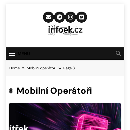
Skip
to
content
Infoek.cz
Web Věnující Se Technologickým
Novinkám
MENU
Home
Mobilní operátoři
Page 3
Mobilní Operátoři