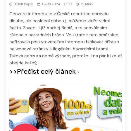
Adolf Pupík
07.08.2024
0
12 Mins
Cenzura internetu je v České republice opravdu
dlouho, ale poslední dobou ji můžeme vidět velmi
často. Zavedl ji již Andrej Babiš, a to schválením
zákona o hazardních hrách. Ve zkratce tato směrnice
nařizovala poskytovatelům internetu blokovat přístup
na webové stránky s ilegálními hazardními hrami.
Taková cenzura nemá význam, protože ji na pár kliknutí
obejde každý,…
>>Přečíst celý článek