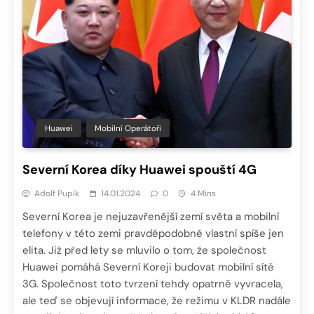
Huawei
Mobilní Operátoři
Severní Korea díky Huawei spouští 4G
Adolf Pupík
14.01.2024
0
4 Mins
Severní Korea je nejuzavřenější zemí světa a mobilní
telefony v této zemi pravděpodobně vlastní spíše jen
elita. Již před lety se mluvilo o tom, že společnost
Huawei pomáhá Severní Koreji budovat mobilní sítě
3G. Společnost toto tvrzení tehdy opatrně vyvracela,
ale teď se objevují informace, že režimu v KLDR nadále