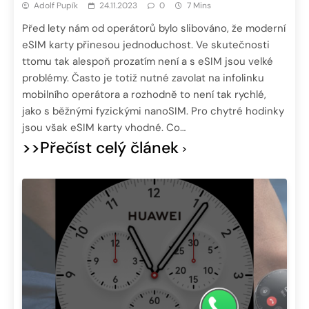
Adolf Pupík
24.11.2023
0
7 Mins
Před lety nám od operátorů bylo slibováno, že moderní
eSIM karty přinesou jednoduchost. Ve skutečnosti
ttomu tak alespoň prozatím není a s eSIM jsou velké
problémy. Často je totiž nutné zavolat na infolinku
mobilního operátora a rozhodně to není tak rychlé,
jako s běžnými fyzickými nanoSIM. Pro chytré hodinky
jsou však eSIM karty vhodné. Co…
>>Přečíst celý článek