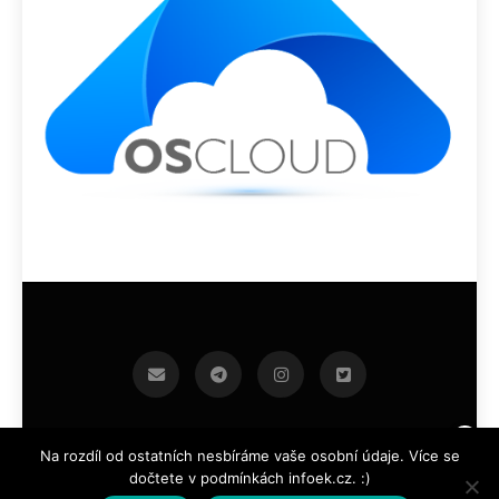
infoek.cz 2026.Developed By
.
BlazeThemes
Na rozdíl od ostatních nesbíráme vaše osobní údaje. Více se
dočtete v podmínkách infoek.cz. :)