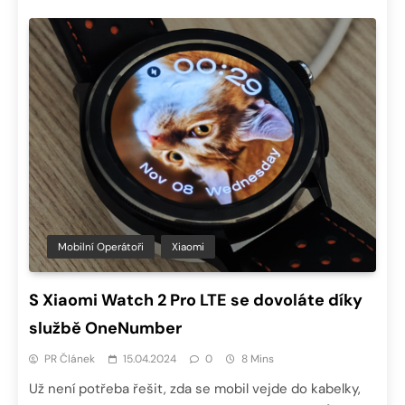
Mobilní Operátoři
Xiaomi
S Xiaomi Watch 2 Pro LTE se dovoláte díky
službě OneNumber
PR Článek
15.04.2024
0
8 Mins
Už není potřeba řešit, zda se mobil vejde do kabelky,