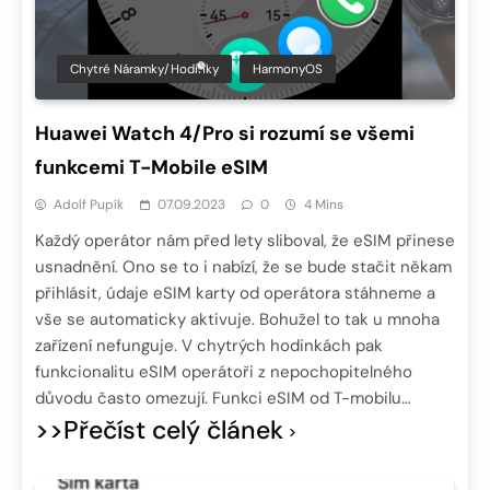
Chytré Náramky/hodinky
HarmonyOS
Huawei Watch 4/Pro si rozumí se všemi
funkcemi T-Mobile eSIM
Adolf Pupík
07.09.2023
0
4 Mins
Každý operátor nám před lety sliboval, že eSIM přinese
usnadnění. Ono se to i nabízí, že se bude stačit někam
přihlásit, údaje eSIM karty od operátora stáhneme a
vše se automaticky aktivuje. Bohužel to tak u mnoha
zařízení nefunguje. V chytrých hodinkách pak
funkcionalitu eSIM operátoři z nepochopitelného
důvodu často omezují. Funkci eSIM od T-mobilu…
>>Přečíst celý článek