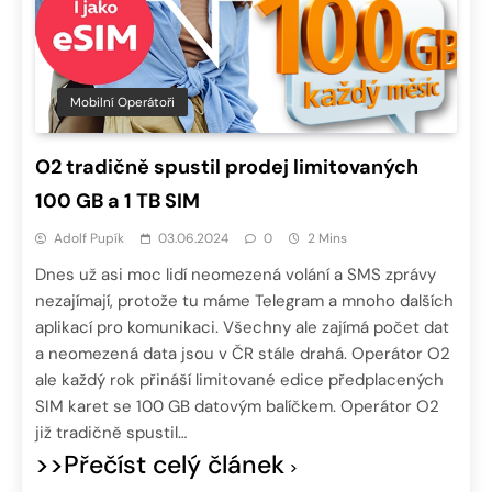
Mobilní Operátoři
O2 tradičně spustil prodej limitovaných
100 GB a 1 TB SIM
Adolf Pupík
03.06.2024
0
2 Mins
Dnes už asi moc lidí neomezená volání a SMS zprávy
nezajímají, protože tu máme Telegram a mnoho dalších
aplikací pro komunikaci. Všechny ale zajímá počet dat
a neomezená data jsou v ČR stále drahá. Operátor O2
ale každý rok přináší limitované edice předplacených
SIM karet se 100 GB datovým balíčkem. Operátor O2
již tradičně spustil…
>>Přečíst celý článek