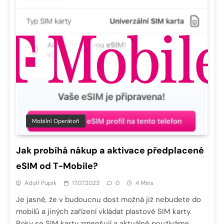
Mobilní Operátoři
Jak probíhá nákup a aktivace předplacené
eSIM od T-Mobile?
Adolf Pupík
17.07.2023
0
4 Mins
Je jasné, že v budoucnu dost možná již nebudete do
mobilů a jiných zařízení vkládat plastové SIM karty.
Roky se SIM karty zmenšují a aktuálně používáme