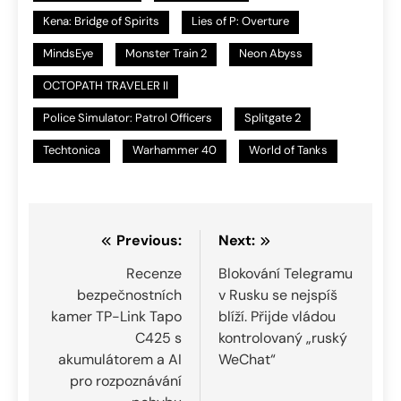
Kena: Bridge of Spirits
Lies of P: Overture
MindsEye
Monster Train 2
Neon Abyss
OCTOPATH TRAVELER II
Police Simulator: Patrol Officers
Splitgate 2
Techtonica
Warhammer 40
World of Tanks
Navigace
Previous:
Next:
pro
Recenze
Blokování Telegramu
bezpečnostních
v Rusku se nejspíš
příspěvek
kamer TP-Link Tapo
blíží. Přijde vládou
C425 s
kontrolovaný „ruský
akumulátorem a AI
WeChat“
pro rozpoznávání