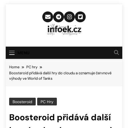
Skip
to
content
Infoek.cz
Web Věnující Se Technologickým
Novinkám
MENU
Home
PC hry
Boosteroid přidává další hry do cloudu a oznamuje červnové
výhody ve World of Tanks
Boosteroid
PC Hry
Boosteroid přidává další