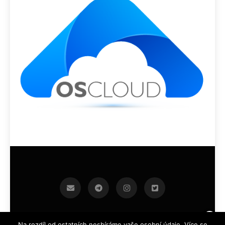
infoek.cz 2026.Developed By
.
BlazeThemes
Na rozdíl od ostatních nesbíráme vaše osobní údaje. Více se