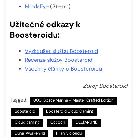
MindsEye
(Steam)
Užitečné odkazy k
Boosteroidu:
Vyzkoušet službu Boosteroid
Recenze služby Boosteroid
Všechny články o Boosteroidu
Zdroj: Boosteroid
Tagged:
000: Space Marine – Master Crafted Edition
Boosteroid
Boosteroid Cloud Gaming
Cloud gaming
Cocoon
DELTARUNE
Dune: Awakening
Hraní v cloudu