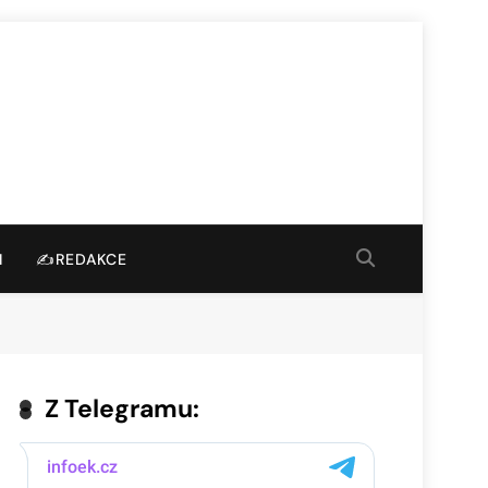
I
✍️REDAKCE
Z Telegramu: