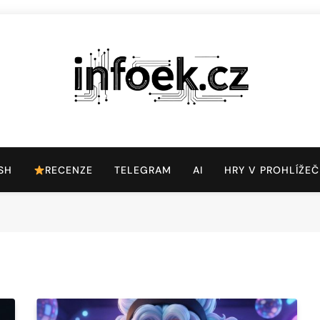
Infoek.cz
Web Věnující Se Technologickým Novinkám
SH
RECENZE
TELEGRAM
AI
HRY V PROHLÍŽEČ