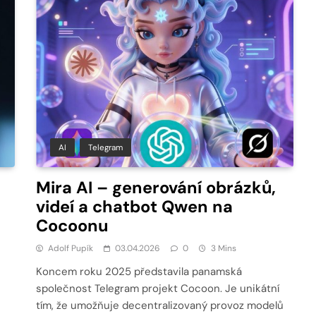
AI
Telegram
Mira AI – generování obrázků,
videí a chatbot Qwen na
Cocoonu
Adolf Pupík
03.04.2026
0
3 Mins
Koncem roku 2025 představila panamská
společnost Telegram projekt Cocoon. Je unikátní
e
tím, že umožňuje decentralizovaný provoz modelů