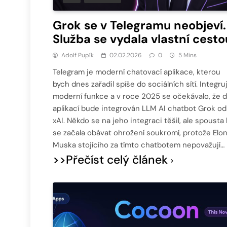
Grok se v Telegramu neobjeví.
Služba se vydala vlastní cesto
Adolf Pupík
02.02.2026
0
5 Mins
Telegram je moderní chatovací aplikace, kterou
bych dnes zařadil spíše do sociálních sítí. Integru
moderní funkce a v roce 2025 se očekávalo, že 
aplikací bude integrován LLM AI chatbot Grok od
xAI. Někdo se na jeho integraci těšil, ale spousta l
se začala obávat ohrožení soukromí, protože Elo
Muska stojícího za tímto chatbotem nepovažují…
>>Přečíst celý článek