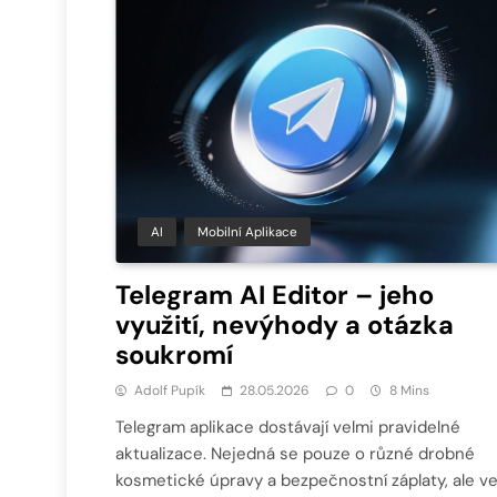
AI
Mobilní Aplikace
Telegram AI Editor – jeho
využití, nevýhody a otázka
soukromí
Adolf Pupík
28.05.2026
0
8 Mins
Telegram aplikace dostávají velmi pravidelné
aktualizace. Nejedná se pouze o různé drobné
kosmetické úpravy a bezpečnostní záplaty, ale v