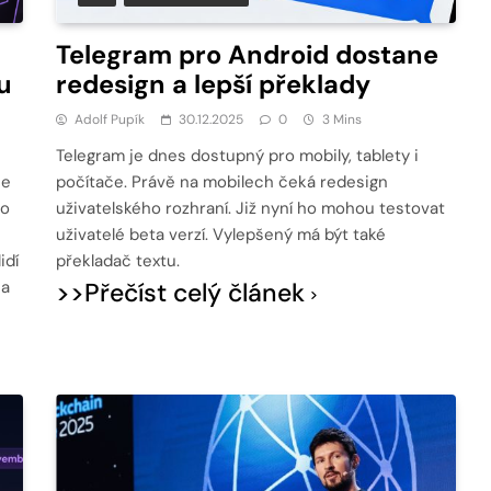
Telegram pro Android dostane
u
redesign a lepší překlady
Adolf Pupík
30.12.2025
0
3 Mins
Telegram je dnes dostupný pro mobily, tablety i
je
počítače. Právě na mobilech čeká redesign
do
uživatelského rozhraní. Již nyní ho mohou testovat
uživatelé beta verzí. Vylepšený má být také
idí
překladač textu.
na
>>Přečíst celý článek