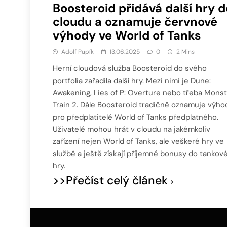
Boosteroid přidává další hry d
cloudu a oznamuje červnové
výhody ve World of Tanks
Adolf Pupík
13.06.2025
0
2 Mins
Herní cloudová služba Boosteroid do svého
portfolia zařadila další hry. Mezi nimi je Dune:
Awakening, Lies of P: Overture nebo třeba Mons
Train 2. Dále Boosteroid tradičně oznamuje výho
pro předplatitelé World of Tanks předplatného.
Uživatelé mohou hrát v cloudu na jakémkoliv
zařízení nejen World of Tanks, ale veškeré hry ve
službě a ještě získají příjemné bonusy do tankov
hry.
>>Přečíst celý článek