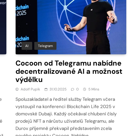
AI
Telegram
Cocoon od Telegramu nabídne
decentralizované AI a možnost
výdělku
Adolf Pupík
31.10.2025
0
5 Mins
e
Spoluzakladatel a ředitel služby Telegram včera
vystoupil na konferenci Blockchain Life 2025 v
domovské Dubaji. Každý očekával chlubení čísly
ré
prodejů NFT a nárůstu uživatelů Telegramu, ale
Durov příjemně překvapil představením zcela
už
nového projektu Cocoon. Nabídne