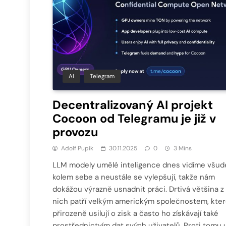
AI
Telegram
Decentralizovaný AI projekt
Cocoon od Telegramu je již v
provozu
Adolf Pupík
30.11.2025
0
3 Mins
LLM modely umělé inteligence dnes vidíme všud
kolem sebe a neustále se vylepšují, takže nám
dokážou výrazně usnadnit práci. Drtivá většina z
nich patří velkým americkým společnostem, kte
přirozeně usilují o zisk a často ho získávají také
prostřednictvím dat svých uživatelů. Proti tomu 