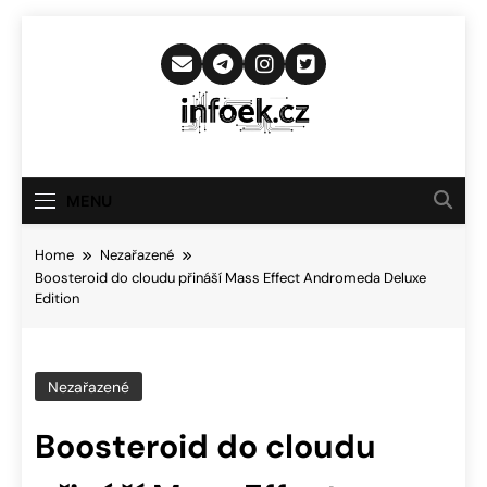
Skip
to
content
Infoek.cz
Web Věnující Se Technologickým
Novinkám
MENU
Home
Nezařazené
Boosteroid do cloudu přináší Mass Effect Andromeda Deluxe
Edition
Nezařazené
Boosteroid do cloudu