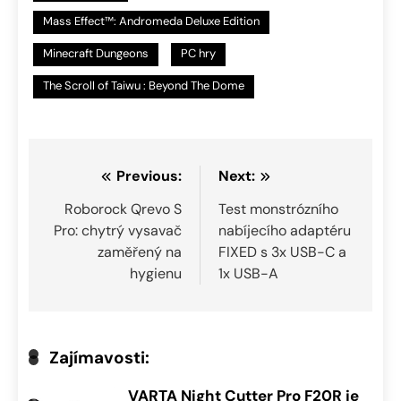
Mass Effect™: Andromeda Deluxe Edition
Minecraft Dungeons
PC hry
The Scroll of Taiwu : Beyond The Dome
Navigace
Previous:
Next:
pro
Roborock Qrevo S
Test monstrózního
Pro: chytrý vysavač
nabíjecího adaptéru
příspěvek
zaměřený na
FIXED s 3x USB-C a
hygienu
1x USB-A
Zajímavosti:
VARTA Night Cutter Pro F20R je